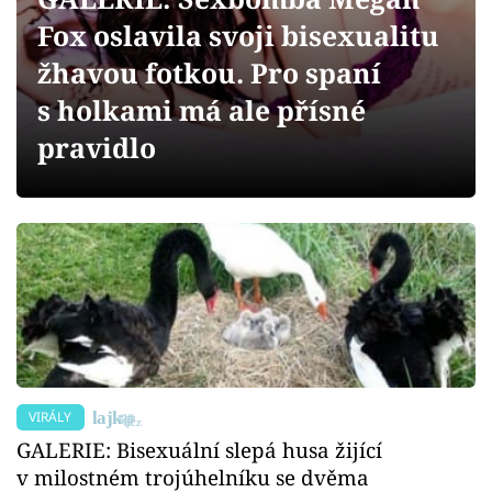
Sex a vztahy
Fox oslavila svoji bisexualitu
Videa
žhavou fotkou. Pro spaní
s holkami má ale přísné
Sledujte prima+
pravidlo
Přihlášení
Sledujte nás
VIRÁLY
GALERIE: Bisexuální slepá husa žijící
v milostném trojúhelníku se dvěma