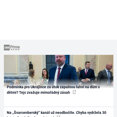
Podmínka pro Ukrajince za útok zápalnou lahví na dům s
dětmi? Tejc zvažuje mimořádný zásah
Na „Švarcenberský“ kanál už neodbočíte. Chyba vydržela 30