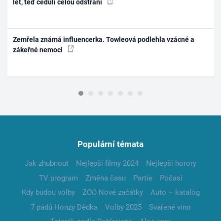
let, teď ceduli celou odstraní
Zemřela známá influencerka. Towleová podlehla vzácné a
zákeřné nemoci
Populární témata
Jak zhubnout
Nejlepší filmy 2024
Nejlepší horory
TV program
Změna času
Partie
Počasí
Kdy budou volby
ZOO Nové začátky
Auto – katalog
7 pádů Honzy Dědka
Volby 2025
Svařené víno