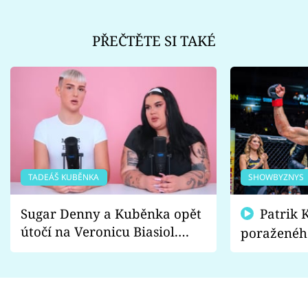
PŘEČTĚTE SI TAKÉ
TADEÁŠ KUBĚNKA
SHOWBYZNYS
Sugar Denny a Kuběnka opět
Patrik Kincl se zastal
útočí na Veronicu Biasiol.
poraženéh
Proč je podle nich falešná a
fanoušci n
lže o své nevěře?