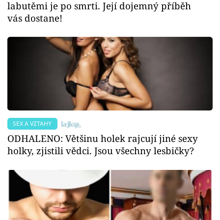
labutěmi je po smrti. Její dojemný příběh
vás dostane!
SEX A VZTAHY
ODHALENO: Většinu holek rajcují jiné sexy
holky, zjistili vědci. Jsou všechny lesbičky?