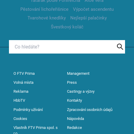
Tatarák podle Pohlreicha
Aloe vera
Pěstování lichořeřišnice
Výpočet ascendentu
Tvarohové knedlíky
Nejlepší palačinky
Švestkový koláč
O FTV Prima
Management
Volná místa
Press
Reklama
Castingy a výzvy
HbbTV
Kontakty
Podmínky užívání
Zpracování osobních údajů
Cookies
Nápověda
Vlastník FTV Prima spol. s
Redakce
r.o.