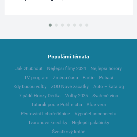
Populární témata
Jak zhubnout
Nejlepší filmy 2024
Nejlepší horory
TV program
Změna času
Partie
Počasí
Kdy budou volby
ZOO Nové začátky
Auto – katalog
7 pádů Honzy Dědka
Volby 2025
Svařené víno
Tatarák podle Pohlreicha
Aloe vera
Pěstování lichořeřišnice
Výpočet ascendentu
Tvarohové knedlíky
Nejlepší palačinky
Švestkový koláč