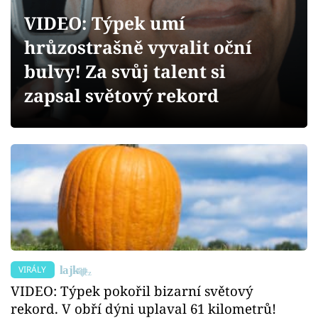
Sex a vztahy
VIDEO: Týpek umí
Videa
hrůzostrašně vyvalit oční
bulvy! Za svůj talent si
Sledujte prima+
zapsal světový rekord
Přihlášení
Sledujte nás
VIRÁLY
VIDEO: Týpek pokořil bizarní světový
rekord. V obří dýni uplaval 61 kilometrů!