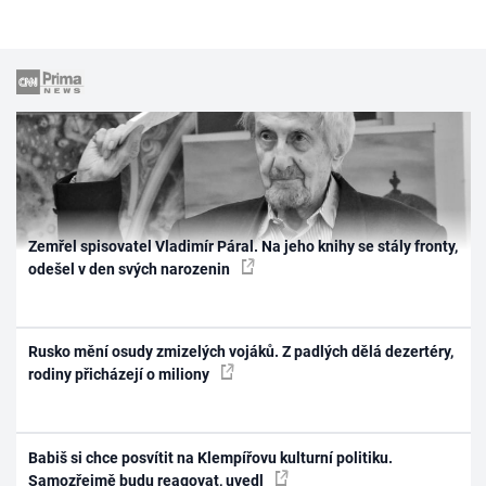
Zemřel spisovatel Vladimír Páral. Na jeho knihy se stály fronty,
odešel v den svých narozenin
Rusko mění osudy zmizelých vojáků. Z padlých dělá dezertéry,
rodiny přicházejí o miliony
Babiš si chce posvítit na Klempířovu kulturní politiku.
Samozřejmě budu reagovat, uvedl