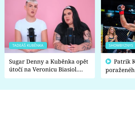
TADEÁŠ KUBĚNKA
SHOWBYZNYS
Sugar Denny a Kuběnka opět
Patrik Kincl se zastal
útočí na Veronicu Biasiol.
poraženéh
Proč je podle nich falešná a
fanoušci n
lže o své nevěře?