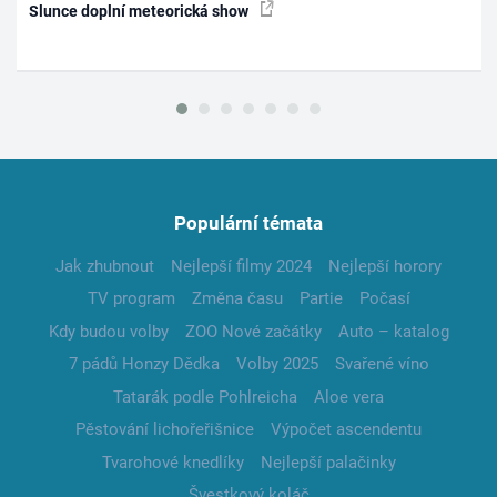
Slunce doplní meteorická show
Populární témata
Jak zhubnout
Nejlepší filmy 2024
Nejlepší horory
TV program
Změna času
Partie
Počasí
Kdy budou volby
ZOO Nové začátky
Auto – katalog
7 pádů Honzy Dědka
Volby 2025
Svařené víno
Tatarák podle Pohlreicha
Aloe vera
Pěstování lichořeřišnice
Výpočet ascendentu
Tvarohové knedlíky
Nejlepší palačinky
Švestkový koláč