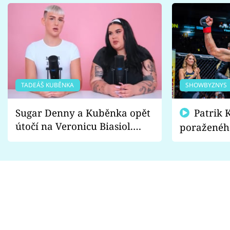
TADEÁŠ KUBĚNKA
SHOWBYZNYS
Sugar Denny a Kuběnka opět
Patrik Kincl se zastal
útočí na Veronicu Biasiol.
poraženéh
Proč je podle nich falešná a
fanoušci n
lže o své nevěře?