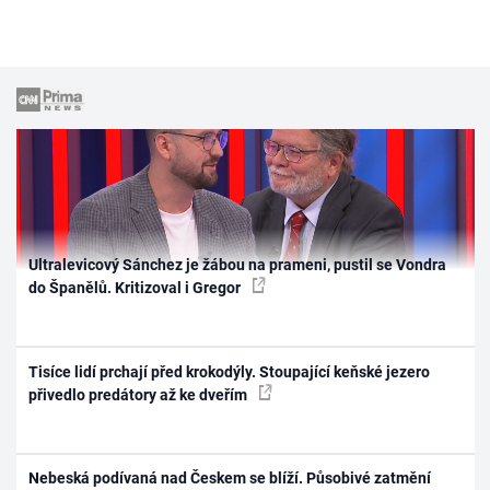
Ultralevicový Sánchez je žábou na prameni, pustil se Vondra
do Španělů. Kritizoval i Gregor
Tisíce lidí prchají před krokodýly. Stoupající keňské jezero
přivedlo predátory až ke dveřím
Nebeská podívaná nad Českem se blíží. Působivé zatmění