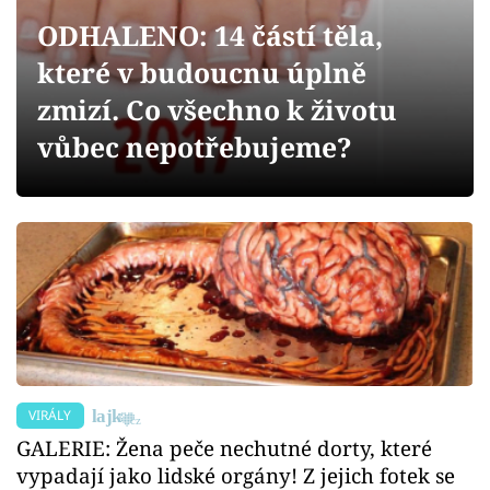
Sex a vztahy
ODHALENO: 14 částí těla,
Videa
které v budoucnu úplně
zmizí. Co všechno k životu
Sledujte prima+
vůbec nepotřebujeme?
Přihlášení
Sledujte nás
VIRÁLY
GALERIE: Žena peče nechutné dorty, které
vypadají jako lidské orgány! Z jejich fotek se