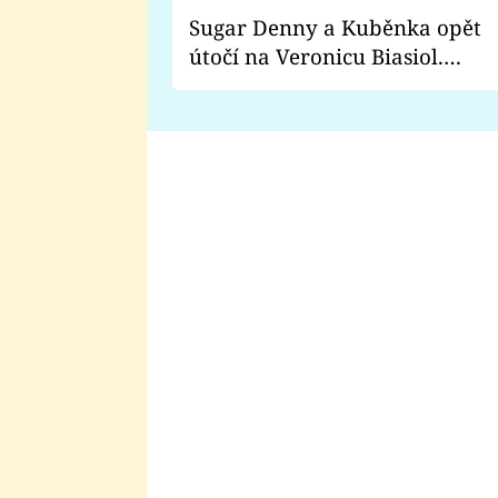
Sugar Denny a Kuběnka opět
útočí na Veronicu Biasiol.
Proč je podle nich falešná a
lže o své nevěře?