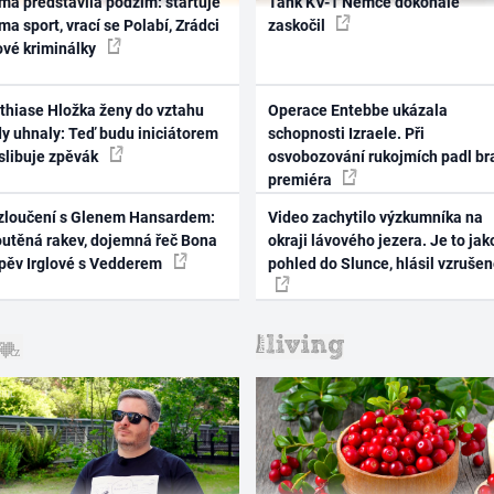
ma představila podzim: startuje
Tank KV-1 Němce dokonale
ma sport, vrací se Polabí, Zrádci
zaskočil
ové kriminálky
thiase Hložka ženy do vztahu
Operace Entebbe ukázala
dy uhnaly: Teď budu iniciátorem
schopnosti Izraele. Při
 slibuje zpěvák
osvobozování rukojmích padl br
premiéra
zloučení s Glenem Hansardem:
Video zachytilo výzkumníka na
outěná rakev, dojemná řeč Bona
okraji lávového jezera. Je to jak
zpěv Irglové s Vedderem
pohled do Slunce, hlásil vzruše