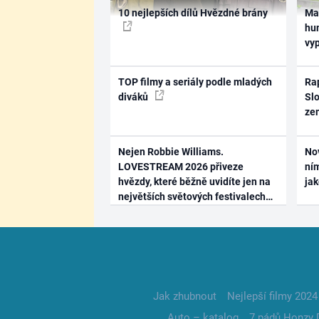
10 nejlepších dílů Hvězdné brány
Ma
hum
vy
TOP filmy a seriály podle mladých
Rap
diváků
Slo
ze
Nejen Robbie Williams.
No
LOVESTREAM 2026 přiveze
ním
hvězdy, které běžně uvidíte jen na
ja
největších světových festivalech
Jak zhubnout
Nejlepší filmy 2024
Auto – katalog
7 pádů Honzy 