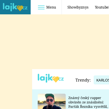
Menu
Showbyznys
Youtube
Youtuberky
Youtubeři
SHOPAHOLICADEL
FATTYPILLOW
ANNA ŠULC
FREESCOOT
SUGAR DENNY
ADAM KAJUMI
LADUŠKA
TADEÁŠ KUBĚNKA
DOMINIKA
DATEL
Trendy:
KARLO
MYSLIVCOVÁ
Známý český rapper
obviněn ze znásilnění:
Parťák Řezníka vysvětlil, 