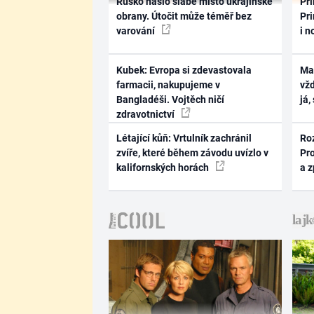
Rusko našlo slabé místo ukrajinské
Pri
obrany. Útočit může téměř bez
Pri
varování
i n
Kubek: Evropa si zdevastovala
Ma
farmacii, nakupujeme v
vž
Bangladéši. Vojtěch ničí
já,
zdravotnictví
Létající kůň: Vrtulník zachránil
Ro
zvíře, které během závodu uvízlo v
Pr
kalifornských horách
a 