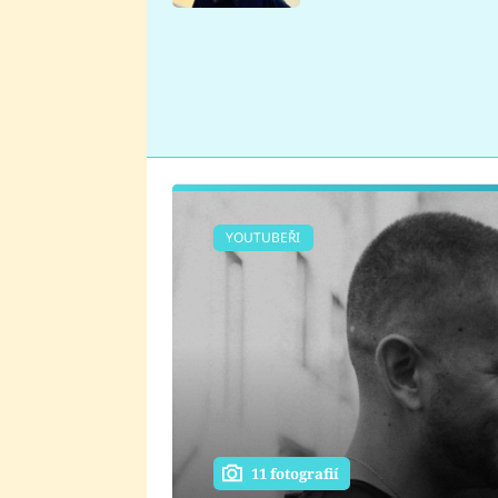
se v Plzni stalo
YOUTUBEŘI
11 fotografií