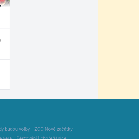
é
dy budou volby
ZOO Nové začátky
e vera
Pěstování lichořeřišnice