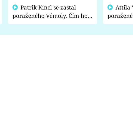
Patrik Kincl se zastal
Attila Végh podpořil
poraženého Vémoly. Čím ho
poražené
fanoušci naštvali?
chce radě
s vítězem