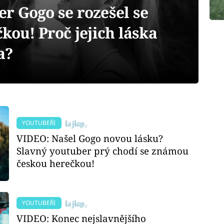
r Gogo se rozešel se
kou! Proč jejich láska
a?
YOUTUBEŘI
VIDEO: Našel Gogo novou lásku?
Slavný youtuber prý chodí se známou
českou herečkou!
YOUTUBEŘI
VIDEO: Konec nejslavnějšího