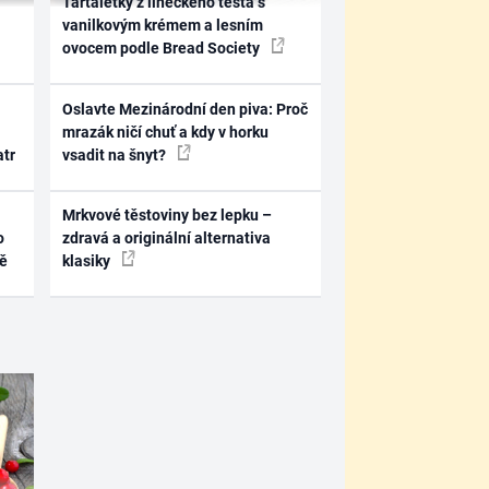
Tartaletky z lineckého těsta s
vanilkovým krémem a lesním
ovocem podle Bread Society
Oslavte Mezinárodní den piva: Proč
mrazák ničí chuť a kdy v horku
atr
vsadit na šnyt?
Mrkvové těstoviny bez lepku –
o
zdravá a originální alternativa
ně
klasiky