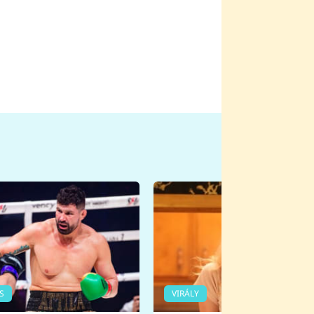
S
VIRÁLY