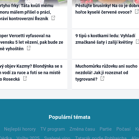
rtyho frky: Táta kvůli mému
Pěstujte brusinky! Na co je dobr
oru málem přišel o práci,
hořce kyselé červené ovoce?
práví kontroverzní Řezník
per Vercetti vyfasoval na
9 tipů s kostkami ledu: Vyhladí
vensku 5 let vězení, pak bude ze
zmačkané šaty i zalijí květiny
mě vyhoštěn
vý objev Kazmy? Blondýnka se s
Muchomůrku růžovku ani sucho
 vodí za ruce a fotí se na místě
nezdolá! Jak ji rozeznat od
ko Rosecká
tygrované?
Populární témata
Nejlepší horory
TV program
Změna času
Partie
Počasí
K
Dědka
Volby 2025
Svařené víno
Tatarák podle Pohlreicha
Alo