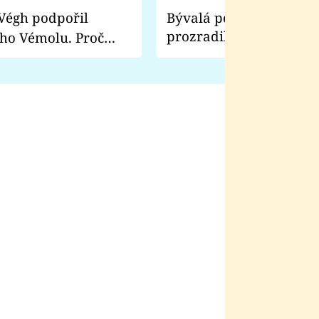
Bývalá pornoherečka
prozradila, co ji šokova
ho Vémolu. Proč
natáčení Euforie. Vážně
ji zápasit s ním než
bylo drsnější než hanba
 Kinclem?
filmy?