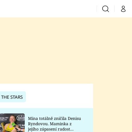
Vyhledávání
Můj 
Prima+
CNN Prima News
Prima Fresh
Prima Living
Prima Zoom
 THE STARS
Prima Lajk
Mína totálně zničila Denisu
Ryndovou. Maminka z
Sledujte nás
jejího zápasení radost