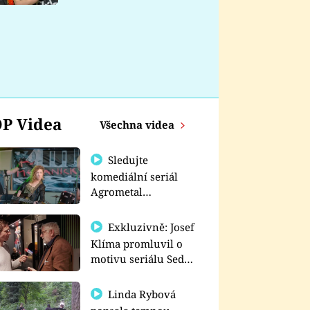
nemá
P Videa
Všechna videa
Sledujte
komediální seriál
Agrometal
exkluzivně na
prima+
Exkluzivně: Josef
Klíma promluvil o
motivu seriálu Sedm
schodů k moci
Linda Rybová