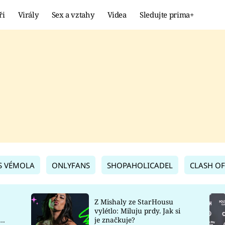
ři
Virály
Sex a vztahy
Videa
Sledujte prima+
Showbyznys
Extrém
VIRÁLY
KURIOZITY
VIDEA
KVÍZY
S VÉMOLA
ONLYFANS
SHOPAHOLICADEL
CLASH OF
Z Mishaly ze StarHousu
vylétlo: Miluju prdy. Jak si
co
je značkuje?