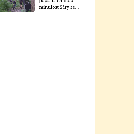
popsala temnou
minulost Sáry ze
seriálu Zákony vlka