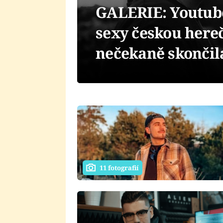
GALERIE: Youtube
sexy českou hereč
nečekaně skončil
11 fotografií