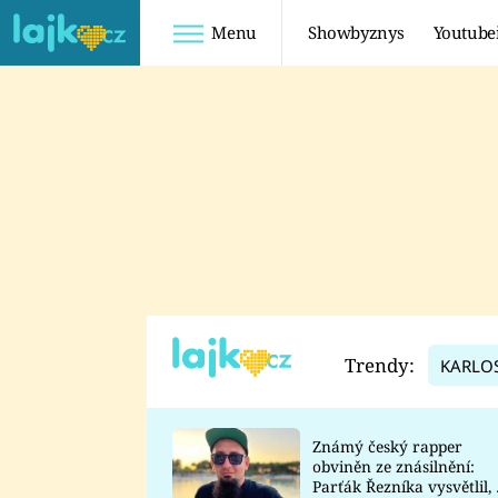
Menu
Showbyznys
Youtube
Youtuberky
Youtubeři
SHOPAHOLICADEL
FATTYPILLOW
ANNA ŠULC
FREESCOOT
SUGAR DENNY
ADAM KAJUMI
LADUŠKA
TADEÁŠ KUBĚNKA
DOMINIKA
DATEL
Trendy:
KARLO
MYSLIVCOVÁ
Známý český rapper
obviněn ze znásilnění:
Parťák Řezníka vysvětlil, 