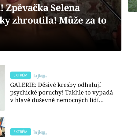
 Zpěvačka Selena
ky zhroutila! Může za to
EXTRÉM
GALERIE: Děsivé kresby odhalují
psychické poruchy! Takhle to vypadá
v hlavě duševně nemocných lidí…
EXTRÉM