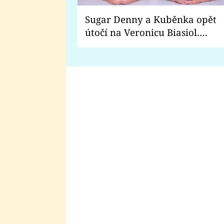
Sugar Denny a Kuběnka opět
útočí na Veronicu Biasiol.
Proč je podle nich falešná a
lže o své nevěře?