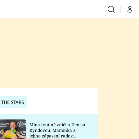
Vyhledávání
Můj 
Prima+
CNN Prima News
Prima Fresh
Prima Living
Prima Zoom
 THE STARS
Prima Lajk
Mína totálně zničila Denisu
Ryndovou. Maminka z
Sledujte nás
jejího zápasení radost