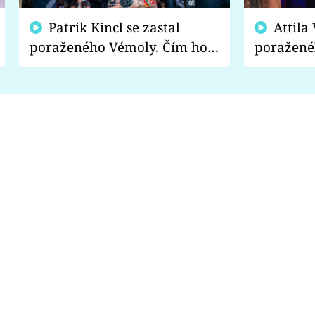
Patrik Kincl se zastal
Attila Végh podpořil
poraženého Vémoly. Čím ho
poražené
fanoušci naštvali?
chce radě
s vítězem