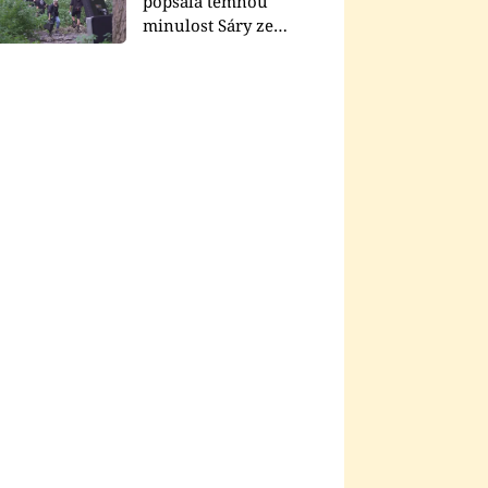
popsala temnou
minulost Sáry ze
seriálu Zákony vlka