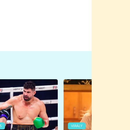
S
VIRÁLY