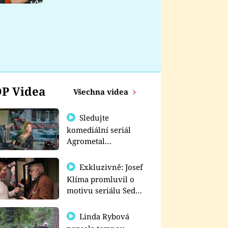
nemá
P Videa
Všechna videa
Sledujte
komediální seriál
Agrometal
exkluzivně na
prima+
Exkluzivně: Josef
Klíma promluvil o
motivu seriálu Sedm
schodů k moci
Linda Rybová