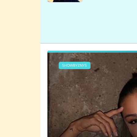
se v Plzni stalo
SHOWBYZNYS