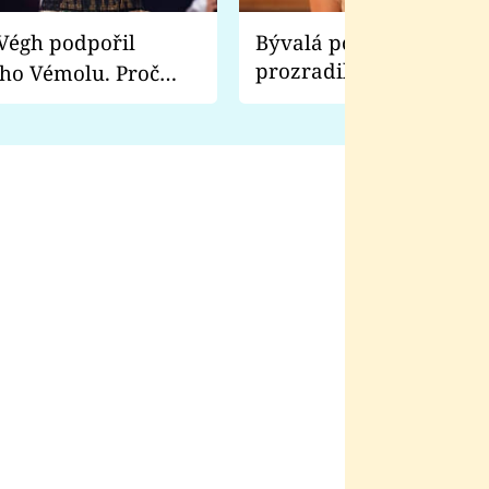
Bývalá pornoherečka
prozradila, co ji šokova
ho Vémolu. Proč
natáčení Euforie. Vážně
ji zápasit s ním než
bylo drsnější než hanba
 Kinclem?
filmy?