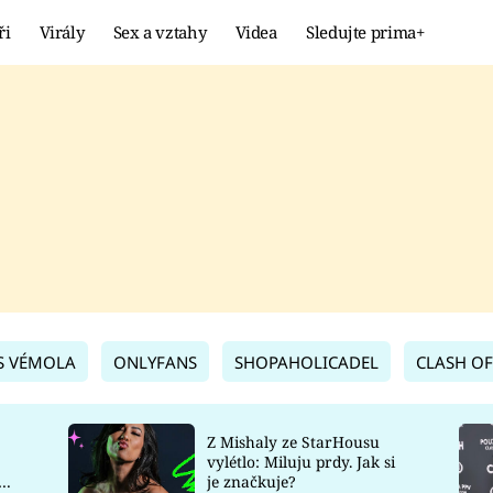
ři
Virály
Sex a vztahy
Videa
Sledujte prima+
Showbyznys
Extrém
VIRÁLY
KURIOZITY
VIDEA
KVÍZY
S VÉMOLA
ONLYFANS
SHOPAHOLICADEL
CLASH OF
Z Mishaly ze StarHousu
vylétlo: Miluju prdy. Jak si
co
je značkuje?