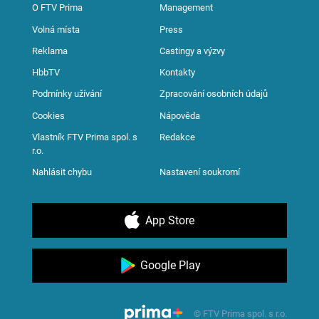
O FTV Prima
Management
Volná místa
Press
Reklama
Castingy a výzvy
HbbTV
Kontakty
Podmínky užívání
Zpracování osobních údajů
Cookies
Nápověda
Vlastník FTV Prima spol. s
Redakce
r.o.
Nahlásit chybu
Nastavení soukromí
App Store
Google Play
© FTV Prima spol. s r.o.