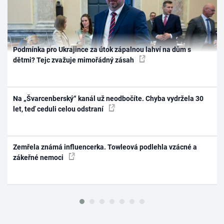
Podmínka pro Ukrajince za útok zápalnou lahví na dům s
dětmi? Tejc zvažuje mimořádný zásah
Na „Švarcenberský“ kanál už neodbočíte. Chyba vydržela 30
let, teď ceduli celou odstraní
Zemřela známá influencerka. Towleová podlehla vzácné a
zákeřné nemoci