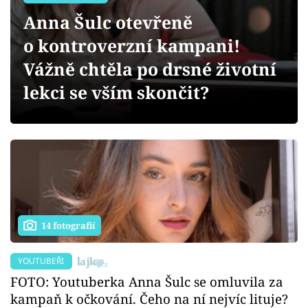
Sex a vztahy
Anna Šulc otevřeně
Videa
o kontroverzní kampani!
Vážně chtěla po drsné životní
Sledujte prima+
lekci se vším skončit?
Přihlášení
Sledujte nás
14 fotografií
YOUTUBEŘI
FOTO: Youtuberka Anna Šulc se omluvila za
kampaň k očkování. Čeho na ní nejvíc lituje?