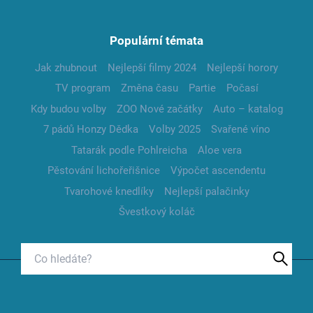
Populární témata
Jak zhubnout
Nejlepší filmy 2024
Nejlepší horory
TV program
Změna času
Partie
Počasí
Kdy budou volby
ZOO Nové začátky
Auto – katalog
7 pádů Honzy Dědka
Volby 2025
Svařené víno
Tatarák podle Pohlreicha
Aloe vera
Pěstování lichořeřišnice
Výpočet ascendentu
Tvarohové knedlíky
Nejlepší palačinky
Švestkový koláč