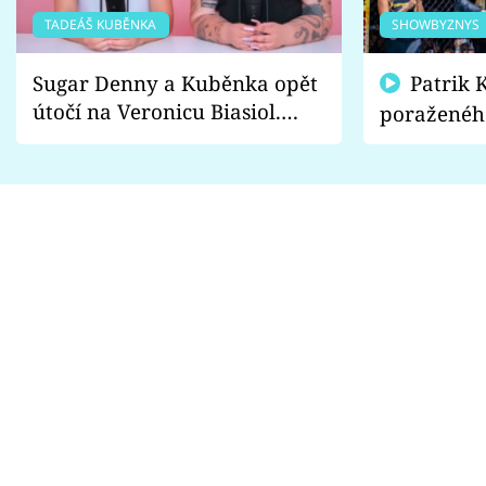
TADEÁŠ KUBĚNKA
SHOWBYZNYS
Sugar Denny a Kuběnka opět
Patrik Kincl se zastal
útočí na Veronicu Biasiol.
poraženéh
Proč je podle nich falešná a
fanoušci n
lže o své nevěře?