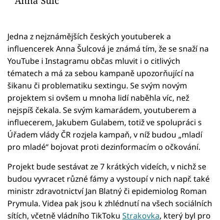
Anna Šulc
Jedna z nejznámějších českých youtuberek a
influencerek Anna Šulcová je známá tím, že se snaží na
YouTube i Instagramu občas mluvit i o citlivých
tématech a má za sebou kampaně upozorňující na
šikanu či problematiku sextingu. Se svým novým
projektem si ovšem u mnoha lidí naběhla víc, než
nejspíš čekala. Se svým kamarádem, youtuberem a
influecerem, Jakubem Gulabem, totiž ve spolupráci s
Úřadem vlády ČR rozjela kampaň, v níž budou „mladí
pro mladé“ bojovat proti dezinformacím o očkování.
Projekt bude sestávat ze 7 krátkých videích, v nichž se
budou vyvracet různé fámy a vystoupí v nich např. také
ministr zdravotnictví Jan Blatný či epidemiolog Roman
Prymula. Videa pak jsou k zhlédnutí na všech sociálních
sítích, včetně vládního TikToku
Strakovka
, který byl pro