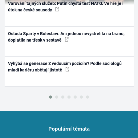
Varování tajných služeb: Putin chystá test NATO. Ve hře je i
útok na české sousedy
Ostuda Sparty v Boleslavi: Ani jednou nevystřelila na bránu,
doplatila na třesk v sestavě
Vyhýbá se generace Z vedoucím pozicím? Podle sociologů
mladí kariéru obětují jistotě
Populární témata