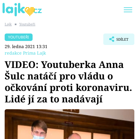
Lajk
■
Youtubeři
Trendy:
KARLOS VÉMOLA
ONLYFANS
YOUTUBEŘI
SDÍLET
SHOPAHOLICADEL
CLASH OF THE STARS
29. ledna 2021 13:31
redakce Prima Lajk
VIDEO: Youtuberka Anna
Šulc natáčí pro vládu o
Témata
očkování proti koronaviru.
Showbyznys
Lidé jí za to nadávají
Youtubeři
Virály