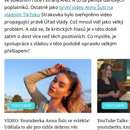
ve volebním roce i strany ANO. A to za peníze daňových
poplatníků. Ostatně jako
první video Anny Šulc na
vládním TikToku
Strakovka bylo zveřejněno video
propagující právě Úřad vlády. Což mnozí vidí jako velký
problém. A zdá se, že kritických hlasů je v této době
zatím o dost více než těch pozitivních. Co myslíte, je
spolupráce s vládou v této podobě opravdu velkým
přešlapem?
YOUTUBEŘI
YOUTUBEŘI
VIDEO: Youtuberka Anna Šulc se svlékla!
YouTube Talks:
Udělala to ale pro tuhle dobrou věc
youtuberky Ann