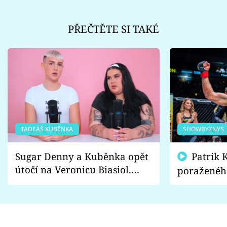
PŘEČTĚTE SI TAKÉ
TADEÁŠ KUBĚNKA
SHOWBYZNYS
Sugar Denny a Kuběnka opět
Patrik Kincl se zastal
útočí na Veronicu Biasiol.
poraženéh
Proč je podle nich falešná a
fanoušci n
lže o své nevěře?