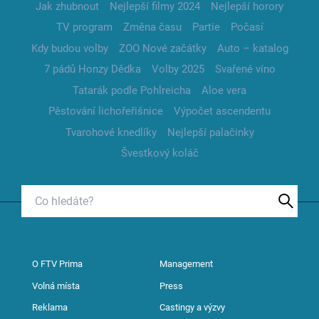
Jak zhubnout
Nejlepší filmy 2024
Nejlepší horory
TV program
Změna času
Partie
Počasí
Kdy budou volby
ZOO Nové začátky
Auto – katalog
7 pádů Honzy Dědka
Volby 2025
Svařené víno
Tatarák podle Pohlreicha
Aloe vera
Pěstování lichořeřišnice
Výpočet ascendentu
Tvarohové knedlíky
Nejlepší palačinky
Švestkový koláč
O FTV Prima
Management
Volná místa
Press
Reklama
Castingy a výzvy