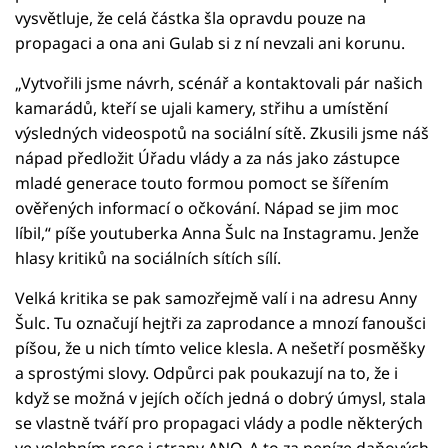
vysvětluje, že celá částka šla opravdu pouze na
propagaci a ona ani Gulab si z ní nevzali ani korunu.
„Vytvořili jsme návrh, scénář a kontaktovali pár našich
kamarádů, kteří se ujali kamery, střihu a umístění
výsledných videospotů na sociální sítě. Zkusili jsme náš
nápad předložit Úřadu vlády a za nás jako zástupce
mladé generace touto formou pomoct se šířením
ověřených informací o očkování. Nápad se jim moc
líbil,“ píše youtuberka Anna Šulc na Instagramu. Jenže
hlasy kritiků na sociálních sítích sílí.
Velká kritika se pak samozřejmě valí i na adresu Anny
Šulc. Tu označují hejtři za zaprodance a mnozí fanoušci
píšou, že u nich tímto velice klesla. A nešetří posměšky
a sprostými slovy. Odpůrci pak poukazují na to, že i
když se možná v jejích očích jedná o dobrý úmysl, stala
se vlastně tváří pro propagaci vlády a podle některých