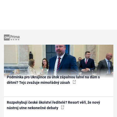
Podmínka pro Ukrajince za útok zápalnou lahví na dům s
dětmi? Tejc zvažuje mimořádný zásah
Rozpohybují české školství ředitelé? Resort věří, že nový
nástroj utne nekonečné debaty