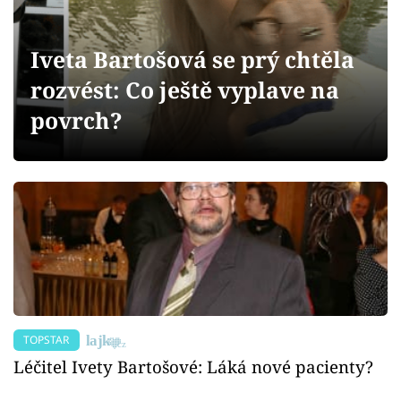
Sex a vztahy
Videa
Iveta Bartošová se prý chtěla
rozvést: Co ještě vyplave na
Sledujte prima+
povrch?
Přihlášení
Sledujte nás
TOPSTAR
Léčitel Ivety Bartošové: Láká nové pacienty?