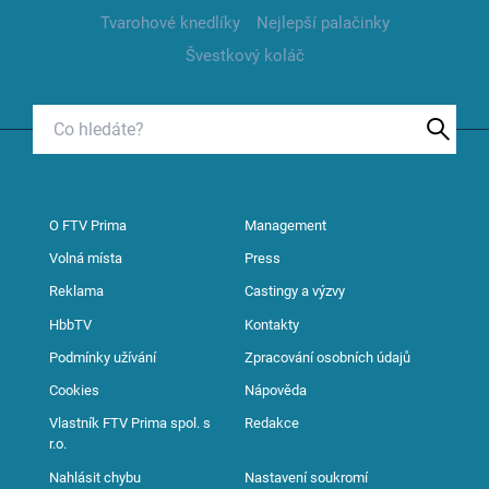
Tvarohové knedlíky
Nejlepší palačinky
Švestkový koláč
O FTV Prima
Management
Volná místa
Press
Reklama
Castingy a výzvy
HbbTV
Kontakty
Podmínky užívání
Zpracování osobních údajů
Cookies
Nápověda
Vlastník FTV Prima spol. s
Redakce
r.o.
Nahlásit chybu
Nastavení soukromí