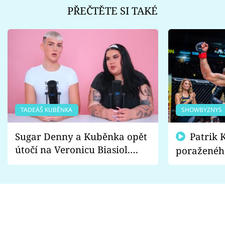
PŘEČTĚTE SI TAKÉ
TADEÁŠ KUBĚNKA
SHOWBYZNYS
Sugar Denny a Kuběnka opět
Patrik Kincl se zastal
útočí na Veronicu Biasiol.
poraženéh
Proč je podle nich falešná a
fanoušci n
lže o své nevěře?