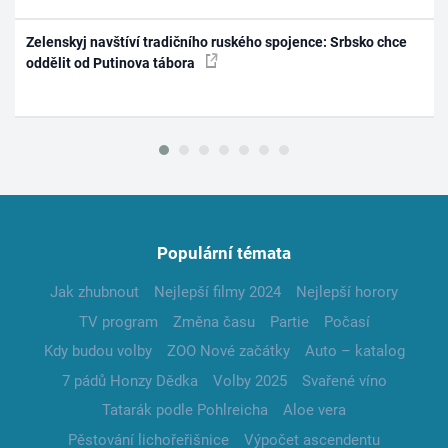
Zelenskyj navštíví tradičního ruského spojence: Srbsko chce
oddělit od Putinova tábora
Populární témata
Jak zhubnout
Nejlepší filmy 2024
Nejlepší horory
TV program
Změna času
Partie
Počasí
Kdy budou volby
ZOO Nové začátky
Auto – katalog
7 pádů Honzy Dědka
Volby 2025
Svařené víno
Tatarák podle Pohlreicha
Aloe vera
Pěstování lichořeřišnice
Výpočet ascendentu