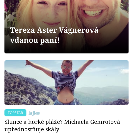
Sex a vztahy
Videa
Tereza Aster Vágnerová
Sledujte prima+
vdanou paní!
Přihlášení
Sledujte nás
TOPSTAR
Slunce a horké pláže? Michaela Gemrotová
upřednostňuje skály