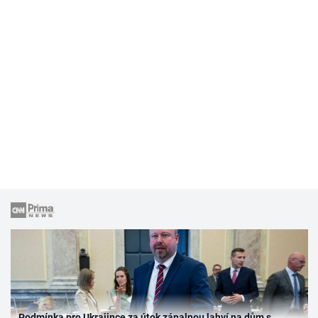
Podmínka pro Ukrajince za útok zápalnou lahví na dům s