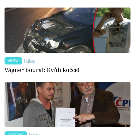
VIDEA
Vágner boural: Kvůli kočce!
TOPSTAR