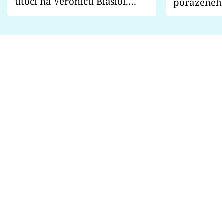
útočí na Veronicu Biasiol.
poraženéh
Proč je podle nich falešná a
fanoušci n
lže o své nevěře?