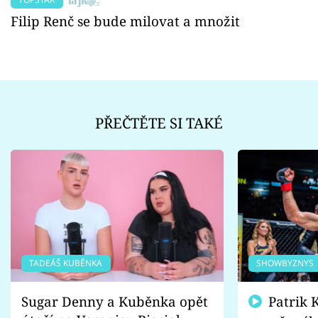
Filip Renč se bude milovat a množit
PŘEČTĚTE SI TAKÉ
TADEÁŠ KUBĚNKA
SHOWBYZNYS
Sugar Denny a Kuběnka opět
Patrik Kincl se zastal