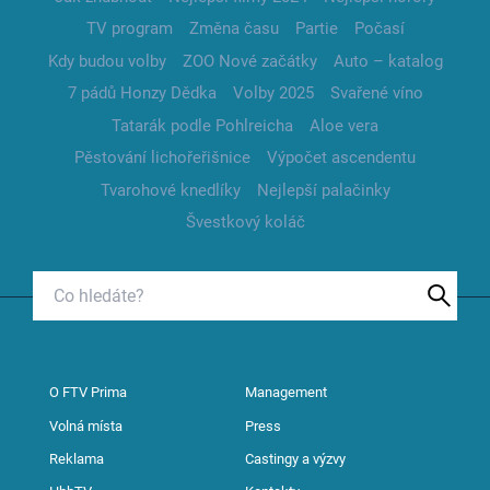
TV program
Změna času
Partie
Počasí
Kdy budou volby
ZOO Nové začátky
Auto – katalog
7 pádů Honzy Dědka
Volby 2025
Svařené víno
Tatarák podle Pohlreicha
Aloe vera
Pěstování lichořeřišnice
Výpočet ascendentu
Tvarohové knedlíky
Nejlepší palačinky
Švestkový koláč
O FTV Prima
Management
Volná místa
Press
Reklama
Castingy a výzvy