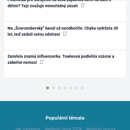
dětmi? Tejc zvažuje mimořádný zásah
Na „Švarcenberský“ kanál už neodbočíte. Chyba vydržela 30
let, teď ceduli celou odstraní
Zemřela známá influencerka. Towleová podlehla vzácné a
zákeřné nemoci
Populární témata
Jak zhubnout
Nejlepší filmy 2024
Nejlepší horory