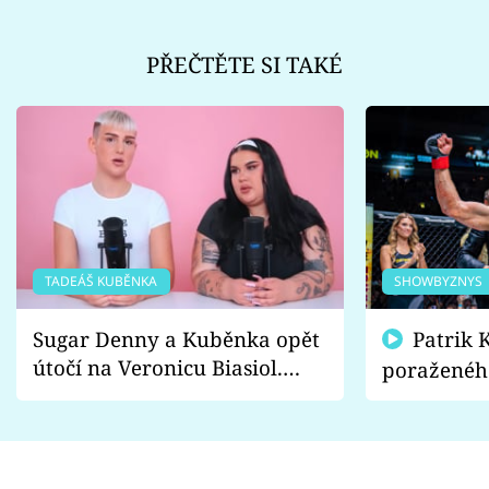
PŘEČTĚTE SI TAKÉ
TADEÁŠ KUBĚNKA
SHOWBYZNYS
Sugar Denny a Kuběnka opět
Patrik Kincl se zastal
útočí na Veronicu Biasiol.
poraženéh
Proč je podle nich falešná a
fanoušci n
lže o své nevěře?