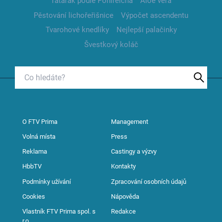
Tatarák podle Pohlreicha
Aloe vera
Pěstování lichořeřišnice
Výpočet ascendentu
Tvarohové knedlíky
Nejlepší palačinky
Švestkový koláč
O FTV Prima
Management
Volná místa
Press
Reklama
Castingy a výzvy
HbbTV
Kontakty
Podmínky užívání
Zpracování osobních údajů
Cookies
Nápověda
Vlastník FTV Prima spol. s
Redakce
r.o.