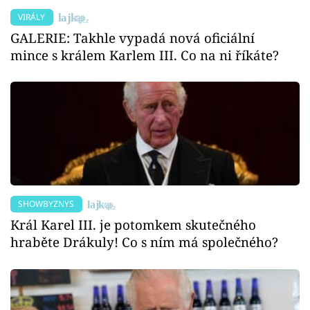
VIRÁLY
GALERIE: Takhle vypadá nová oficiální
mince s králem Karlem III. Co na ni říkáte?
SHOWBYZNYS
Král Karel III. je potomkem skutečného
hraběte Drákuly! Co s ním má společného?