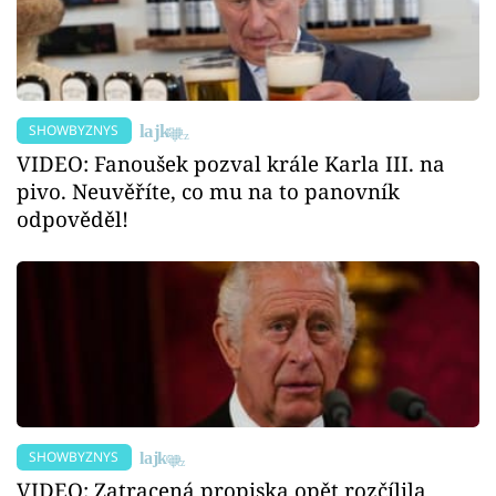
SHOWBYZNYS
VIDEO: Fanoušek pozval krále Karla III. na
pivo. Neuvěříte, co mu na to panovník
odpověděl!
SHOWBYZNYS
VIDEO: Zatracená propiska opět rozčílila