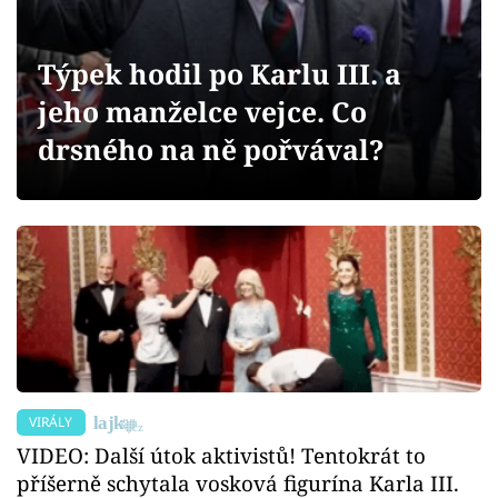
Sex a vztahy
Videa
Týpek hodil po Karlu III. a
jeho manželce vejce. Co
Sledujte prima+
drsného na ně pořvával?
Přihlášení
Sledujte nás
VIRÁLY
VIDEO: Další útok aktivistů! Tentokrát to
příšerně schytala vosková figurína Karla III.