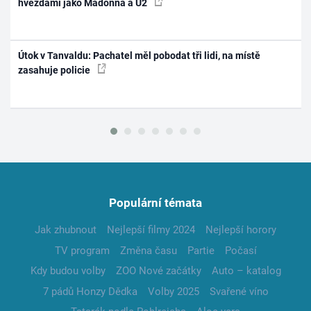
hvězdami jako Madonna a U2
Útok v Tanvaldu: Pachatel měl pobodat tři lidi, na místě
zasahuje policie
Populární témata
Jak zhubnout
Nejlepší filmy 2024
Nejlepší horory
TV program
Změna času
Partie
Počasí
Kdy budou volby
ZOO Nové začátky
Auto – katalog
7 pádů Honzy Dědka
Volby 2025
Svařené víno