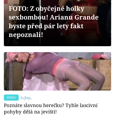
Sex a vztahy
FOTO: Z obyčejné holky
Videa
sexbombou! Arianu Grande
byste před pár lety fakt
Sledujte prima+
nepoznali!
Přihlášení
Sledujte nás
VIDEA
Poznáte slavnou herečku? Tyhle lascivní
pohyby dělá na jevišti!