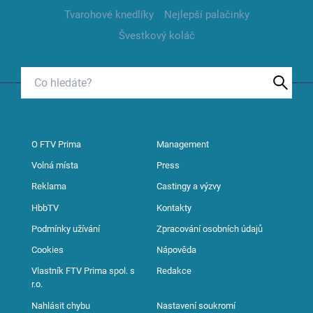
Tvarohové knedlíky
Nejlepší palačinky
Švestkový koláč
O FTV Prima
Management
Volná místa
Press
Reklama
Castingy a výzvy
HbbTV
Kontakty
Podmínky užívání
Zpracování osobních údajů
Cookies
Nápověda
Vlastník FTV Prima spol. s
Redakce
r.o.
Nahlásit chybu
Nastavení soukromí