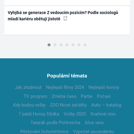
Vyhýbá se generace Z vedoucím pozicím? Podle sociologů
mladí kariéru obětují jistotě
Populární témata
Jak zhubnout
Nejlepší filmy 2024
Nejlepší horory
TV program
Změna času
Partie
Počasí
Kdy budou volby
ZOO Nové začátky
Auto – katalog
7 pádů Honzy Dědka
Volby 2025
Svařené víno
Tatarák podle Pohlreicha
Aloe vera
Pěstování lichořeřišnice
Výpočet ascendentu