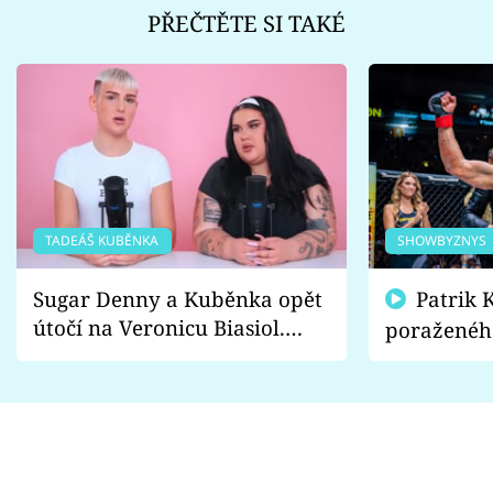
PŘEČTĚTE SI TAKÉ
TADEÁŠ KUBĚNKA
SHOWBYZNYS
Sugar Denny a Kuběnka opět
Patrik Kincl se zastal
útočí na Veronicu Biasiol.
poraženéh
Proč je podle nich falešná a
fanoušci n
lže o své nevěře?