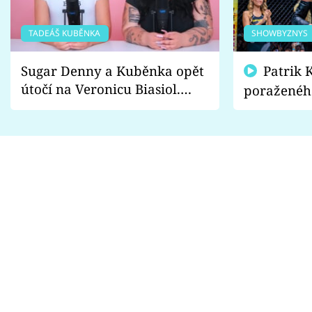
TADEÁŠ KUBĚNKA
SHOWBYZNYS
Sugar Denny a Kuběnka opět
Patrik Kincl se zastal
útočí na Veronicu Biasiol.
poraženéh
Proč je podle nich falešná a
fanoušci n
lže o své nevěře?