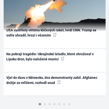
USA vystřílely většinu klíčových raket, tvrdí CNN. Trump se
ostře ohradil, hrozí i vězením
Na pokraji tragédie: Ukrajinské letadlo, které ohrožoval v
Lipsku dron, bylo naložené municí
Vjel do davu v Německu, dva demonstranty zabil. Afghánec
dožije za mřížemi, rozhodl soud