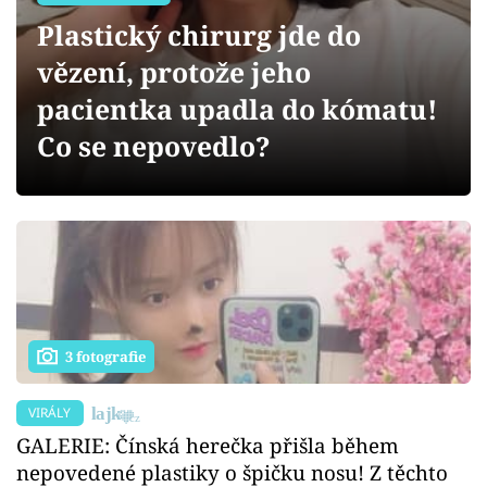
Sex a vztahy
Plastický chirurg jde do
Videa
vězení, protože jeho
pacientka upadla do kómatu!
Sledujte prima+
Co se nepovedlo?
Přihlášení
Sledujte nás
3 fotografie
VIRÁLY
GALERIE: Čínská herečka přišla během
nepovedené plastiky o špičku nosu! Z těchto