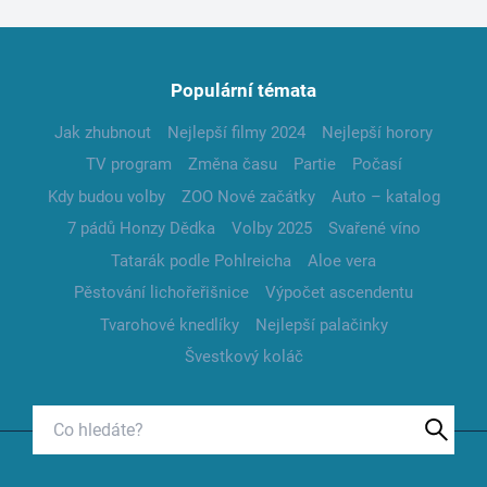
Populární témata
Jak zhubnout
Nejlepší filmy 2024
Nejlepší horory
TV program
Změna času
Partie
Počasí
Kdy budou volby
ZOO Nové začátky
Auto – katalog
7 pádů Honzy Dědka
Volby 2025
Svařené víno
Tatarák podle Pohlreicha
Aloe vera
Pěstování lichořeřišnice
Výpočet ascendentu
Tvarohové knedlíky
Nejlepší palačinky
Švestkový koláč