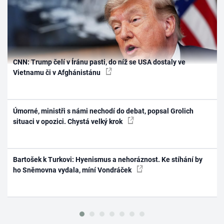
CNN: Trump čelí v Íránu pasti, do níž se USA dostaly ve
Vietnamu či v Afghánistánu
Úmorné, ministři s námi nechodí do debat, popsal Grolich
situaci v opozici. Chystá velký krok
Bartošek k Turkovi: Hyenismus a nehoráznost. Ke stíhání by
ho Sněmovna vydala, míní Vondráček