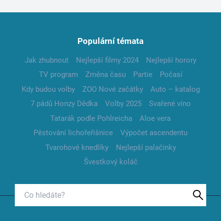
Populární témata
Jak zhubnout
Nejlepší filmy 2024
Nejlepší horory
TV program
Změna času
Partie
Počasí
Kdy budou volby
ZOO Nové začátky
Auto – katalog
7 pádů Honzy Dědka
Volby 2025
Svařené víno
Tatarák podle Pohlreicha
Aloe vera
Pěstování lichořeřišnice
Výpočet ascendentu
Tvarohové knedlíky
Nejlepší palačinky
Švestkový koláč