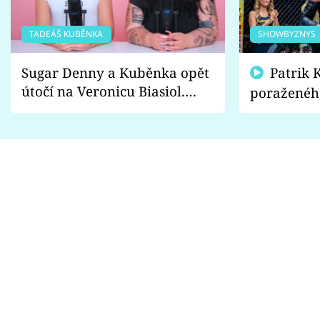
TADEÁŠ KUBĚNKA
SHOWBYZNYS
Sugar Denny a Kuběnka opět
Patrik Kincl se zastal
útočí na Veronicu Biasiol.
poraženéh
Proč je podle nich falešná a
fanoušci n
lže o své nevěře?