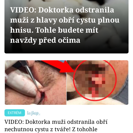
Sex a vztahy
VIDEO: Doktorka odstranila
Videa
muži z hlavy obří cystu plnou
hnisu. Tohle budete mít
Sledujte prima+
navždy před očima
Přihlášení
Sledujte nás
EXTRÉM
VIDEO: Doktorka muži odstranila obří
nechutnou cystu z tváře! Z tohohle