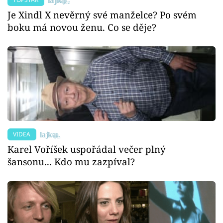
Je Xindl X nevěrný své manželce? Po svém
boku má novou ženu. Co se děje?
VIDEA
Karel Voříšek uspořádal večer plný
šansonu... Kdo mu zazpíval?