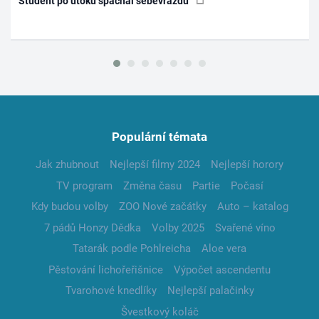
Student po útoku spáchal sebevraždu
Populární témata
Jak zhubnout
Nejlepší filmy 2024
Nejlepší horory
TV program
Změna času
Partie
Počasí
Kdy budou volby
ZOO Nové začátky
Auto – katalog
7 pádů Honzy Dědka
Volby 2025
Svařené víno
Tatarák podle Pohlreicha
Aloe vera
Pěstování lichořeřišnice
Výpočet ascendentu
Tvarohové knedlíky
Nejlepší palačinky
Švestkový koláč