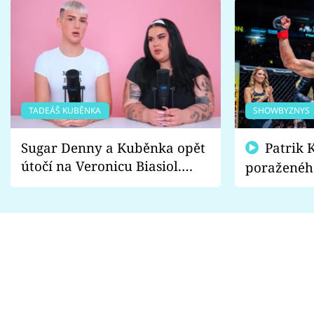
TADEÁŠ KUBĚNKA
SHOWBYZNYS
Sugar Denny a Kuběnka opět
Patrik Kincl se zastal
útočí na Veronicu Biasiol.
poraženéh
Proč je podle nich falešná a
fanoušci n
lže o své nevěře?