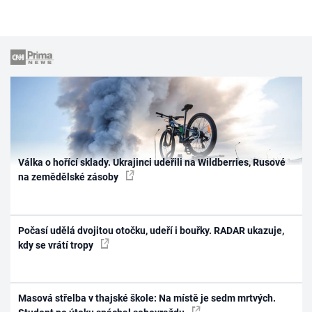
Válka o hořící sklady. Ukrajinci udeřili na Wildberries, Rusové
na zemědělské zásoby
Počasí udělá dvojitou otočku, udeří i bouřky. RADAR ukazuje,
kdy se vrátí tropy
Masová střelba v thajské škole: Na místě je sedm mrtvých.