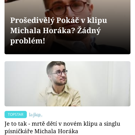
Sex a vztahy
Videa
Prošedivělý Pokáč v klipu
Michala Horáka? Žádný
Sledujte prima+
problém!
Přihlášení
Sledujte nás
TOPSTAR
Je to tak - mrtě dětí v novém klipu a singlu
písničkáře Michala Horáka