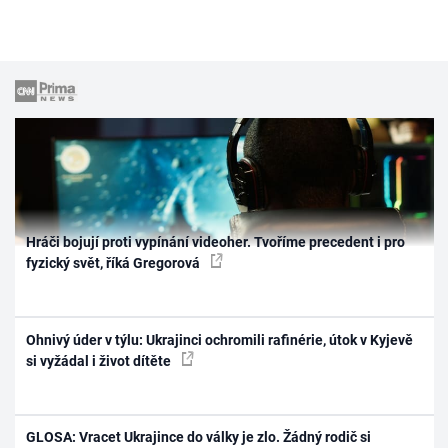
Hráči bojují proti vypínání videoher. Tvoříme precedent i pro
fyzický svět, říká Gregorová
Ohnivý úder v týlu: Ukrajinci ochromili rafinérie, útok v Kyjevě
si vyžádal i život dítěte
GLOSA: Vracet Ukrajince do války je zlo. Žádný rodič si