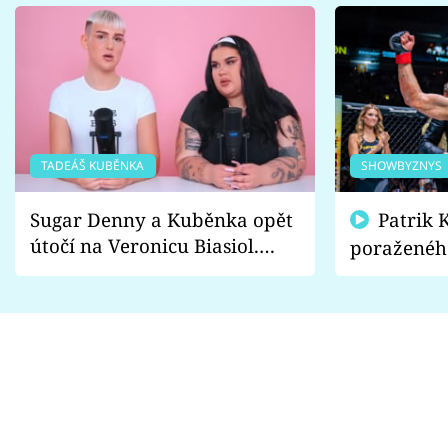
TADEÁŠ KUBĚNKA
SHOWBYZNYS
Sugar Denny a Kuběnka opět
Patrik Kincl se zastal
útočí na Veronicu Biasiol.
poraženéh
Proč je podle nich falešná a
fanoušci n
lže o své nevěře?