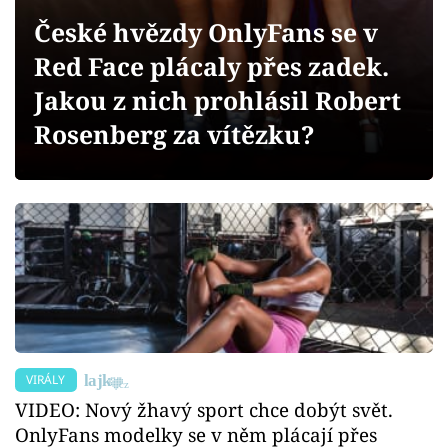
Sex a vztahy
České hvězdy OnlyFans se v
Videa
Red Face plácaly přes zadek.
Jakou z nich prohlásil Robert
Sledujte prima+
Rosenberg za vítězku?
Přihlášení
Sledujte nás
VIRÁLY
VIDEO: Nový žhavý sport chce dobýt svět.
OnlyFans modelky se v něm plácají přes