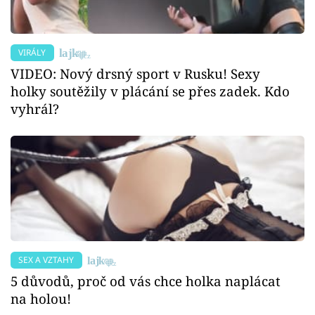
VIRÁLY
VIDEO: Nový drsný sport v Rusku! Sexy
holky soutěžily v plácání se přes zadek. Kdo
vyhrál?
SEX A VZTAHY
5 důvodů, proč od vás chce holka naplácat
na holou!