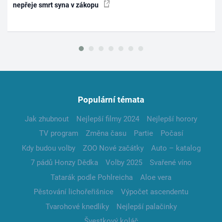
nepřeje smrt syna v zákopu
Populární témata
Jak zhubnout
Nejlepší filmy 2024
Nejlepší horory
TV program
Změna času
Partie
Počasí
Kdy budou volby
ZOO Nové začátky
Auto – katalog
7 pádů Honzy Dědka
Volby 2025
Svařené víno
Tatarák podle Pohlreicha
Aloe vera
Pěstování lichořeřišnice
Výpočet ascendentu
Tvarohové knedlíky
Nejlepší palačinky
Švestkový koláč