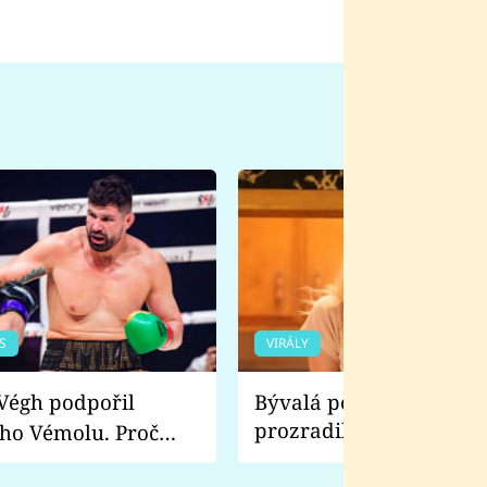
S
VIRÁLY
Bývalá pornoherečka
prozradila, co ji šokova
ho Vémolu. Proč
natáčení Euforie. Vážně
ji zápasit s ním než
bylo drsnější než hanba