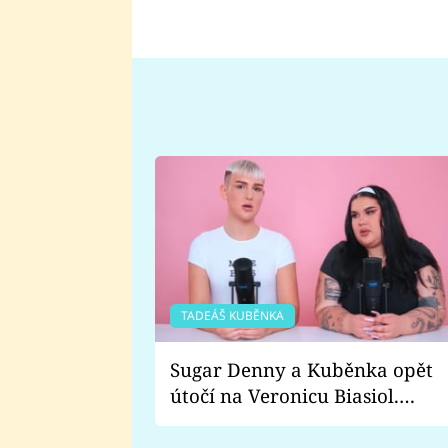
TADEÁŠ KUBĚNKA
Sugar Denny a Kuběnka opět
útočí na Veronicu Biasiol.
Proč je podle nich falešná a
lže o své nevěře?