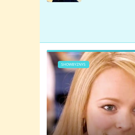
se v Plzni stalo
SHOWBYZNYS