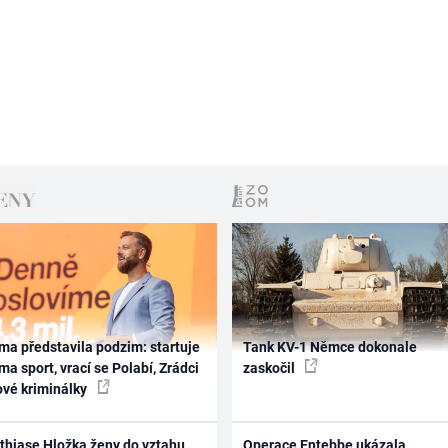
ma představila podzim: startuje
Tank KV-1 Němce dokonale
ma sport, vrací se Polabí, Zrádci
zaskočil
ové kriminálky
thiase Hložka ženy do vztahu
Operace Entebbe ukázala