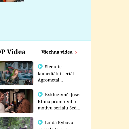
nemá
P Videa
Všechna videa
Sledujte
komediální seriál
Agrometal
exkluzivně na
prima+
Exkluzivně: Josef
Klíma promluvil o
motivu seriálu Sedm
schodů k moci
Linda Rybová