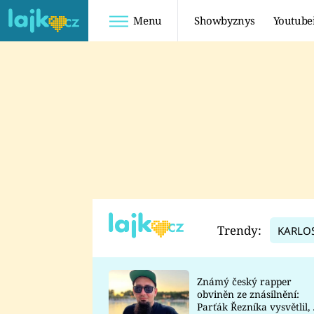
Menu
Showbyznys
Youtube
Youtuberky
Youtubeři
SHOPAHOLICADEL
FATTYPILLOW
ANNA ŠULC
FREESCOOT
SUGAR DENNY
ADAM KAJUMI
LADUŠKA
TADEÁŠ KUBĚNKA
DOMINIKA
DATEL
Trendy:
KARLO
MYSLIVCOVÁ
Známý český rapper
obviněn ze znásilnění:
Parťák Řezníka vysvětlil, 