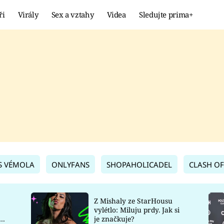
ři
Virály
Sex a vztahy
Videa
Sledujte prima+
Showbyznys
Extrém
VIRÁLY
KURIOZITY
VIDEA
KVÍZY
S VÉMOLA
ONLYFANS
SHOPAHOLICADEL
CLASH OF
Z Mishaly ze StarHousu
vylétlo: Miluju prdy. Jak si
co
je značkuje?