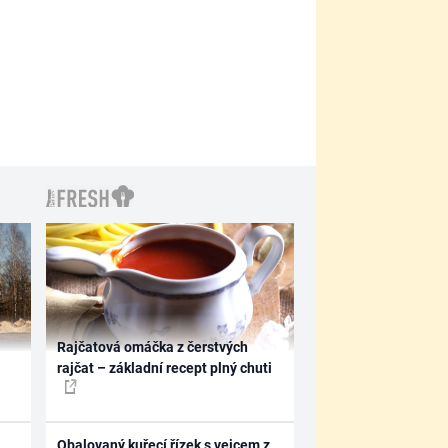
Rajčatová omáčka z čerstvých
rajčat – základní recept plný chuti
Obalovaný kuřecí řízek s vejcem z