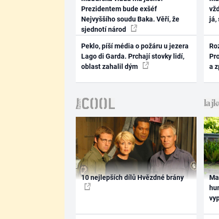
Prezidentem bude exšéf
vž
Nejvyššího soudu Baka. Věří, že
já,
sjednotí národ
Peklo, píší média o požáru u jezera
Ro
Lago di Garda. Prchají stovky lidí,
Pr
oblast zahalil dým
a 
10 nejlepších dílů Hvězdné brány
Ma
hum
vy