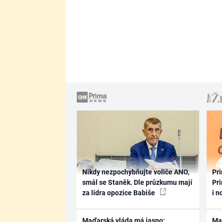
Nikdy nezpochybňujte voliče ANO,
Pri
smál se Staněk. Dle průzkumu mají
Pri
za lídra opozice Babiše
i n
Maďarská vláda má jasno:
Ma