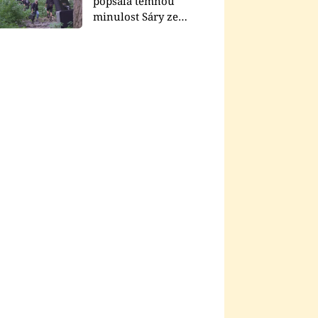
popsala temnou
minulost Sáry ze
seriálu Zákony vlka