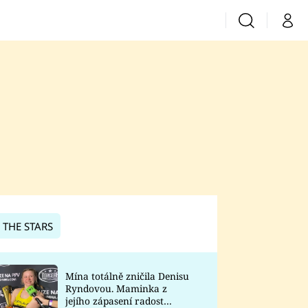
Vyhledávání
Můj 
Prima+
CNN Prima News
Prima Fresh
Prima Living
Prima Zoom
 THE STARS
Prima Lajk
Mína totálně zničila Denisu
Ryndovou. Maminka z
Sledujte nás
jejího zápasení radost