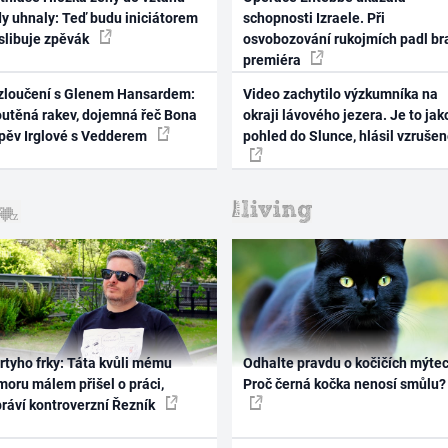
dy uhnaly: Teď budu iniciátorem
schopnosti Izraele. Při
 slibuje zpěvák
osvobozování rukojmích padl br
premiéra
zloučení s Glenem Hansardem:
Video zachytilo výzkumníka na
outěná rakev, dojemná řeč Bona
okraji lávového jezera. Je to jak
zpěv Irglové s Vedderem
pohled do Slunce, hlásil vzruše
rtyho frky: Táta kvůli mému
Odhalte pravdu o kočičích mýtec
oru málem přišel o práci,
Proč černá kočka nenosí smůlu?
práví kontroverzní Řezník