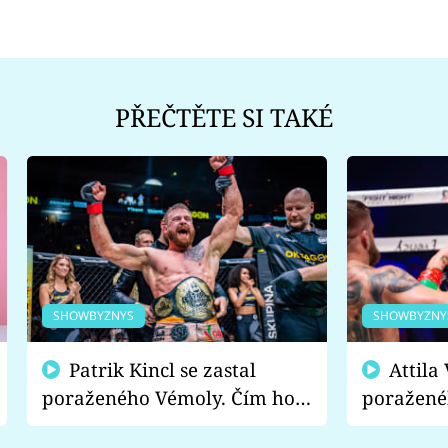
PŘEČTĚTE SI TAKÉ
SHOWBYZNYS
SHOWBYZNY
Patrik Kincl se zastal
Attila Végh podpořil
poraženého Vémoly. Čím ho
poražené
fanoušci naštvali?
chce radě