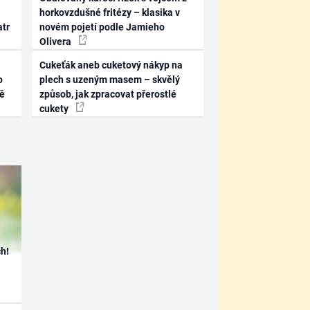
horkovzdušné fritézy – klasika v
atr
novém pojetí podle Jamieho
Olivera
Cukeťák aneb cuketový nákyp na
o
plech s uzeným masem – skvělý
ně
způsob, jak zpracovat přerostlé
cukety
h!