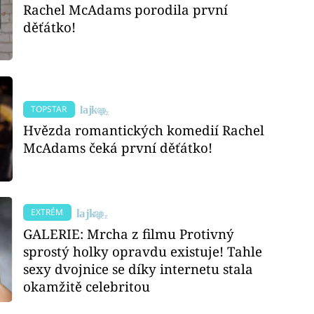
Rachel McAdams porodila první
děťátko!
TOPSTAR
Hvězda romantických komedií Rachel
McAdams čeká první děťátko!
EXTRÉM
GALERIE: Mrcha z filmu Protivný
sprostý holky opravdu existuje! Tahle
sexy dvojnice se díky internetu stala
okamžitě celebritou