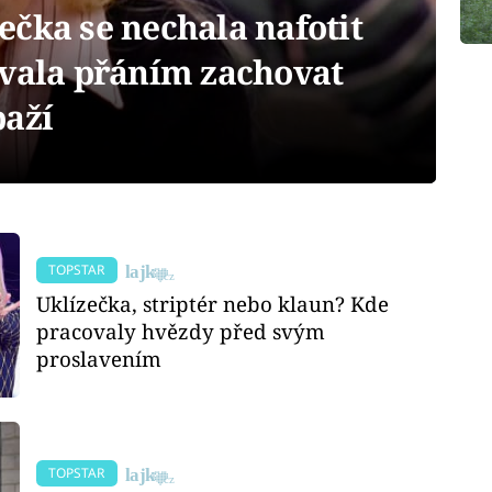
čka se nechala nafotit
ovala přáním zachovat
paží
TOPSTAR
Uklízečka, striptér nebo klaun? Kde
pracovaly hvězdy před svým
proslavením
TOPSTAR