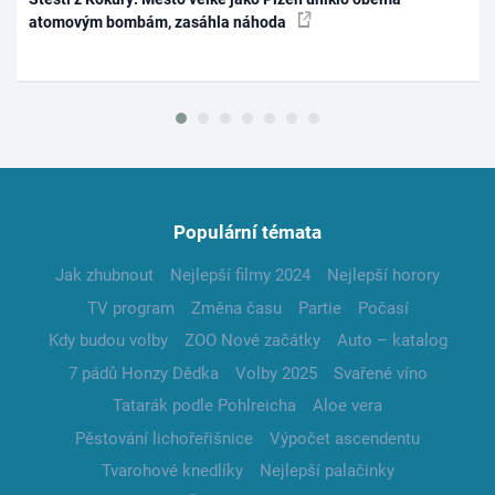
atomovým bombám, zasáhla náhoda
Populární témata
Jak zhubnout
Nejlepší filmy 2024
Nejlepší horory
TV program
Změna času
Partie
Počasí
Kdy budou volby
ZOO Nové začátky
Auto – katalog
7 pádů Honzy Dědka
Volby 2025
Svařené víno
Tatarák podle Pohlreicha
Aloe vera
Pěstování lichořeřišnice
Výpočet ascendentu
Tvarohové knedlíky
Nejlepší palačinky