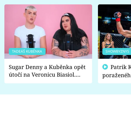
TADEÁŠ KUBĚNKA
SHOWBYZNYS
Sugar Denny a Kuběnka opět
Patrik Kincl se zastal
útočí na Veronicu Biasiol.
poraženéh
Proč je podle nich falešná a
fanoušci n
lže o své nevěře?