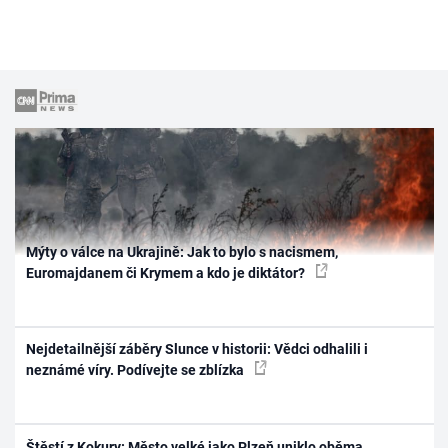
Mýty o válce na Ukrajině: Jak to bylo s nacismem,
Euromajdanem či Krymem a kdo je diktátor?
Nejdetailnější záběry Slunce v historii: Vědci odhalili i
neznámé víry. Podívejte se zblízka
Štěstí z Kokury: Město velké jako Plzeň uniklo oběma