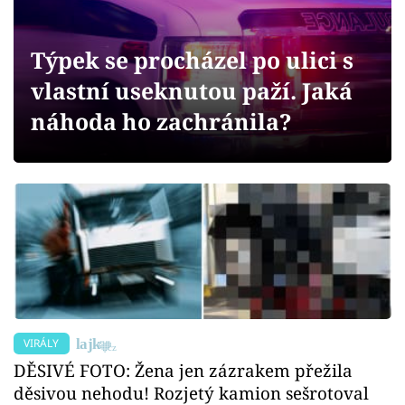
Sex a vztahy
Videa
Týpek se procházel po ulici s
vlastní useknutou paží. Jaká
Sledujte prima+
náhoda ho zachránila?
Přihlášení
Sledujte nás
VIRÁLY
DĚSIVÉ FOTO: Žena jen zázrakem přežila
děsivou nehodu! Rozjetý kamion sešrotoval