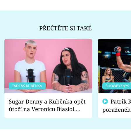
PŘEČTĚTE SI TAKÉ
TADEÁŠ KUBĚNKA
SHOWBYZNYS
Sugar Denny a Kuběnka opět
Patrik Kincl se zastal
útočí na Veronicu Biasiol.
poraženéh
Proč je podle nich falešná a
fanoušci n
lže o své nevěře?