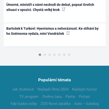
Úmorné, ministři s námi nechodí do debat, popsal Grolich
situaci v opozici. Chystá velký krok
Bartošek k Turkovi: Hyenismus a nehoráznost. Ke stíhání by
ho Sněmovna vydala, míní Vondráček
Populární témata
Jak zhubnout
Nejlepší filmy 2024
Nejlepší horory
TV program
Změna času
Partie
Počasí
Kdy budou volby
ZOO Nové začátky
Auto – katalog