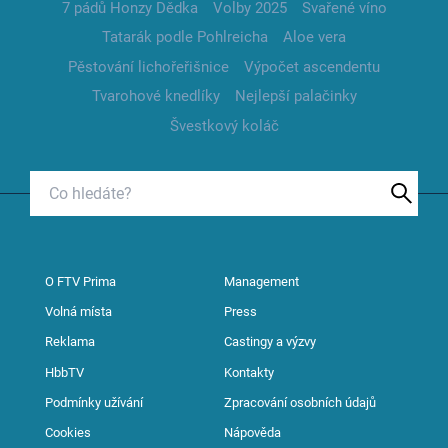
7 pádů Honzy Dědka
Volby 2025
Svařené víno
Tatarák podle Pohlreicha
Aloe vera
Pěstování lichořeřišnice
Výpočet ascendentu
Tvarohové knedlíky
Nejlepší palačinky
Švestkový koláč
O FTV Prima
Management
Volná místa
Press
Reklama
Castingy a výzvy
HbbTV
Kontakty
Podmínky užívání
Zpracování osobních údajů
Cookies
Nápověda