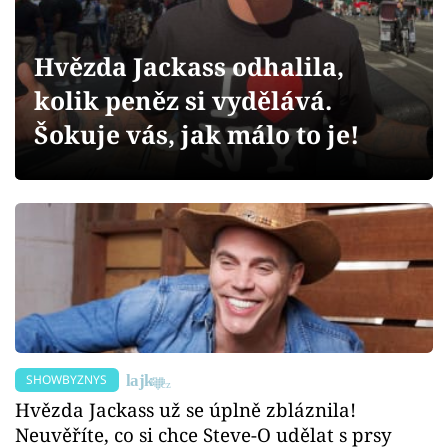
Sex a vztahy
Videa
Hvězda Jackass odhalila,
kolik peněz si vydělává.
Sledujte prima+
Šokuje vás, jak málo to je!
Přihlášení
Sledujte nás
SHOWBYZNYS
Hvězda Jackass už se úplně zbláznila!
Neuvěříte, co si chce Steve-O udělat s prsy