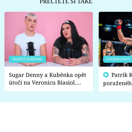
PŘEČTĚTE SI TAKÉ
TADEÁŠ KUBĚNKA
SHOWBYZNYS
Sugar Denny a Kuběnka opět
Patrik Kincl se zastal
útočí na Veronicu Biasiol.
poraženéh
Proč je podle nich falešná a
fanoušci n
lže o své nevěře?