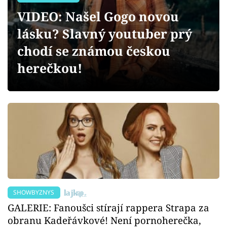
Sex a vztahy
VIDEO: Našel Gogo novou
Videa
lásku? Slavný youtuber prý
chodí se známou českou
Sledujte prima+
herečkou!
Přihlášení
Sledujte nás
SHOWBYZNYS
GALERIE: Fanoušci stírají rappera Strapa za
obranu Kadeřávkové! Není pornoherečka,