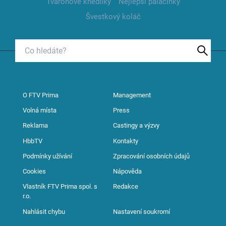
Tvarohové knedlíky
Nejlepší palačinky
Švestkový koláč
O FTV Prima
Management
Volná místa
Press
Reklama
Castingy a výzvy
HbbTV
Kontakty
Podmínky užívání
Zpracování osobních údajů
Cookies
Nápověda
Vlastník FTV Prima spol. s
Redakce
r.o.
Nahlásit chybu
Nastavení soukromí