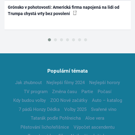
Grónsko v pohotovosti: Americká firma napojená na lidi od
Trumpa chystá vrty bez povolení
Populární témata
Jak zhubnout
Nejlepší filmy 2024
Nejlepší horory
TV program
Změna času
Partie
Počasí
Kdy budou volby
ZOO Nové začátky
Auto – katalog
7 pádů Honzy Dědka
Volby 2025
Svařené víno
Tatarák podle Pohlreicha
Aloe vera
Pěstování lichořeřišnice
Výpočet ascendentu