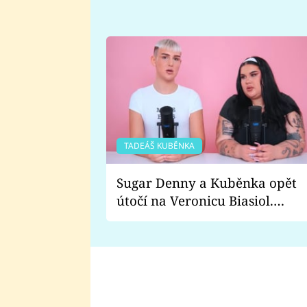
TADEÁŠ KUBĚNKA
Sugar Denny a Kuběnka opět
útočí na Veronicu Biasiol.
Proč je podle nich falešná a
lže o své nevěře?