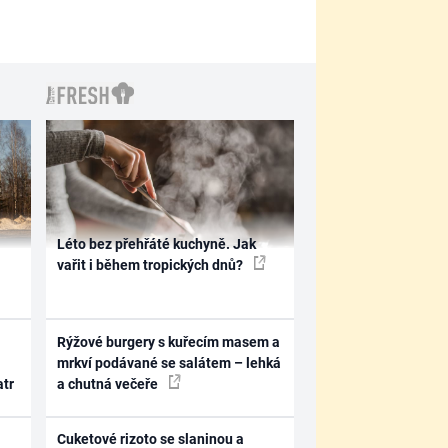
Léto bez přehřáté kuchyně. Jak
vařit i během tropických dnů?
Rýžové burgery s kuřecím masem a
mrkví podávané se salátem – lehká
atr
a chutná večeře
Cuketové rizoto se slaninou a