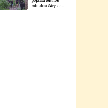
popsala temnou
minulost Sáry ze
seriálu Zákony vlka