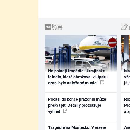
Na pokraji tragédie: Ukrajinské
Ma
letadlo, které ohrožoval v Lipsku
vž
dron, bylo naložené municí
já,
Počasí do konce prázdnin může
Ro
překvapit. Detaily prozrazuje
Pr
výhled
a 
Tragédie na Mostecku: V jezeře
Ane