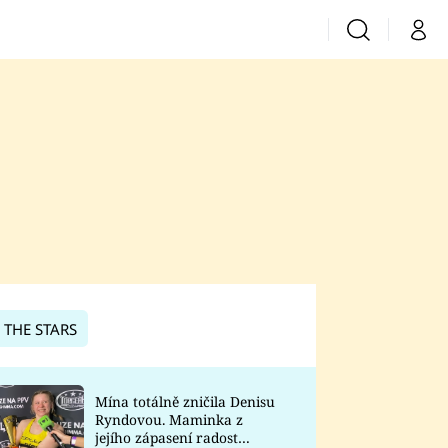
Vyhledávání
Můj 
Prima+
CNN Prima News
Prima Fresh
Prima Living
Prima Zoom
 THE STARS
Prima Lajk
Mína totálně zničila Denisu
Ryndovou. Maminka z
Sledujte nás
jejího zápasení radost