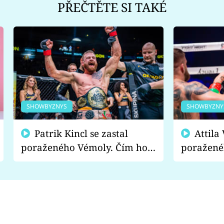
PŘEČTĚTE SI TAKÉ
SHOWBYZNYS
SHOWBYZNY
Patrik Kincl se zastal
Attila Végh podpořil
poraženého Vémoly. Čím ho
poražené
fanoušci naštvali?
chce radě
s vítězem