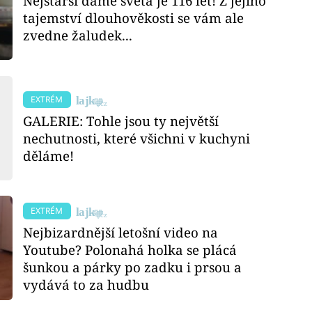
Nejstarší dámě světa je 116 let! Z jejího
tajemství dlouhověkosti se vám ale
zvedne žaludek...
EXTRÉM
GALERIE: Tohle jsou ty největší
nechutnosti, které všichni v kuchyni
děláme!
EXTRÉM
Nejbizardnější letošní video na
Youtube? Polonahá holka se plácá
šunkou a párky po zadku i prsou a
vydává to za hudbu