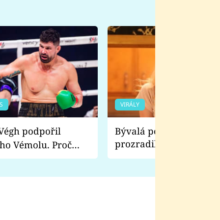
S
VIRÁLY
Bývalá pornoherečka
prozradila, co ji šokova
ho Vémolu. Proč
natáčení Euforie. Vážně
ji zápasit s ním než
bylo drsnější než hanba
 Kinclem?
filmy?