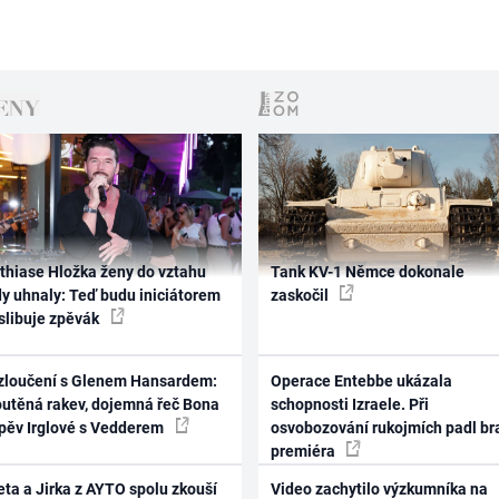
thiase Hložka ženy do vztahu
Tank KV-1 Němce dokonale
dy uhnaly: Teď budu iniciátorem
zaskočil
 slibuje zpěvák
zloučení s Glenem Hansardem:
Operace Entebbe ukázala
outěná rakev, dojemná řeč Bona
schopnosti Izraele. Při
zpěv Irglové s Vedderem
osvobozování rukojmích padl br
premiéra
ta a Jirka z AYTO spolu zkouší
Video zachytilo výzkumníka na