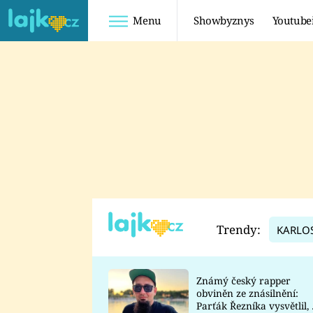
Menu
Showbyznys
Youtube
Youtuberky
Youtubeři
SHOPAHOLICADEL
FATTYPILLOW
ANNA ŠULC
FREESCOOT
SUGAR DENNY
ADAM KAJUMI
LADUŠKA
TADEÁŠ KUBĚNKA
DOMINIKA
DATEL
Trendy:
KARLO
MYSLIVCOVÁ
Známý český rapper
obviněn ze znásilnění:
Parťák Řezníka vysvětlil, 