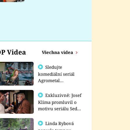
nemá
P Videa
Všechna videa
Sledujte
komediální seriál
Agrometal
exkluzivně na
prima+
Exkluzivně: Josef
Klíma promluvil o
motivu seriálu Sedm
schodů k moci
Linda Rybová