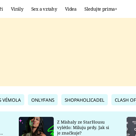
ři
Virály
Sex a vztahy
Videa
Sledujte prima+
Showbyznys
Extrém
VIRÁLY
KURIOZITY
VIDEA
KVÍZY
S VÉMOLA
ONLYFANS
SHOPAHOLICADEL
CLASH OF
Z Mishaly ze StarHousu
vylétlo: Miluju prdy. Jak si
co
je značkuje?