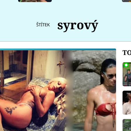
syrový
ŠTÍTEK
TO