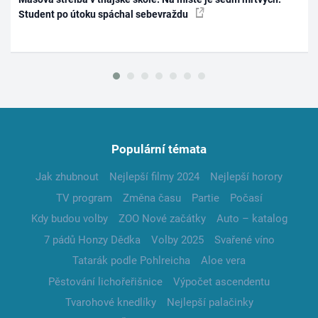
Student po útoku spáchal sebevraždu
Populární témata
Jak zhubnout
Nejlepší filmy 2024
Nejlepší horory
TV program
Změna času
Partie
Počasí
Kdy budou volby
ZOO Nové začátky
Auto – katalog
7 pádů Honzy Dědka
Volby 2025
Svařené víno
Tatarák podle Pohlreicha
Aloe vera
Pěstování lichořeřišnice
Výpočet ascendentu
Tvarohové knedlíky
Nejlepší palačinky