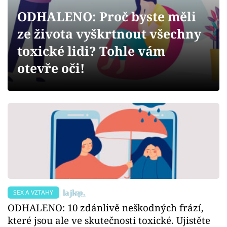
Sex a vztahy
ODHALENO: Proč byste měli
Videa
ze života vyškrtnout všechny
toxické lidi? Tohle vám
Sledujte prima+
otevře oči!
Přihlášení
Sledujte nás
SEX A VZTAHY
ODHALENO: 10 zdánlivě neškodných frází,
které jsou ale ve skutečnosti toxické. Ujistěte