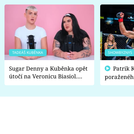
TADEÁŠ KUBĚNKA
SHOWBYZNYS
Sugar Denny a Kuběnka opět
Patrik Kincl se zastal
útočí na Veronicu Biasiol.
poraženéh
Proč je podle nich falešná a
fanoušci n
lže o své nevěře?