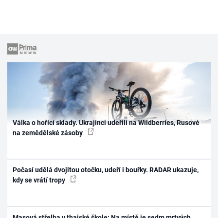
Válka o hořící sklady. Ukrajinci udeřili na Wildberries, Rusové
na zemědělské zásoby
Počasí udělá dvojitou otočku, udeří i bouřky. RADAR ukazuje,
kdy se vrátí tropy
Masová střelba v thajské škole: Na místě je sedm mrtvých.