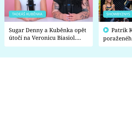
TADEÁŠ KUBĚNKA
SHOWBYZNYS
Sugar Denny a Kuběnka opět
Patrik Kincl se zastal
útočí na Veronicu Biasiol.
poraženéh
Proč je podle nich falešná a
fanoušci n
lže o své nevěře?