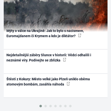
Mýty o válce na Ukrajině: Jak to bylo s nacismem,
Euromajdanem či Krymem a kdo je diktátor?
Nejdetailnější záběry Slunce v historii: Vědci odhalili i
neznámé víry. Podívejte se zblízka
Štěstí z Kokury: Město velké jako Plzeň uniklo oběma
atomovým bombám, zasáhla náhoda