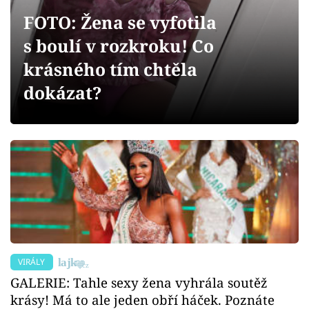
Sex a vztahy
FOTO: Žena se vyfotila
Videa
s boulí v rozkroku! Co
krásného tím chtěla
Sledujte prima+
dokázat?
Přihlášení
Sledujte nás
VIRÁLY
GALERIE: Tahle sexy žena vyhrála soutěž
krásy! Má to ale jeden obří háček. Poznáte