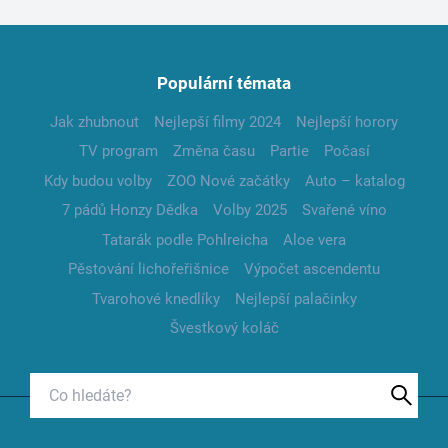
Populární témata
Jak zhubnout
Nejlepší filmy 2024
Nejlepší horory
TV program
Změna času
Partie
Počasí
Kdy budou volby
ZOO Nové začátky
Auto – katalog
7 pádů Honzy Dědka
Volby 2025
Svařené víno
Tatarák podle Pohlreicha
Aloe vera
Pěstování lichořeřišnice
Výpočet ascendentu
Tvarohové knedlíky
Nejlepší palačinky
Švestkový koláč