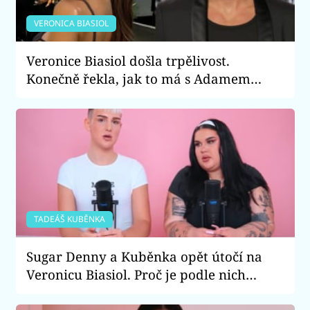
VERONICA BIASIOL
Veronice Biasiol došla trpělivost.
Konečně řekla, jak to má s Adamem
Sedrem
TADEÁŠ KUBĚNKA
Sugar Denny a Kuběnka opět útočí na
Veronicu Biasiol. Proč je podle nich
falešná a lže o své nevěře?