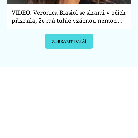
VIDEO: Veronica Biasiol se slzami v očích
přiznala, že má tuhle vzácnou nemoc.
Čím trpí slavná influencerka?
ZOBRAZIT DALŠÍ