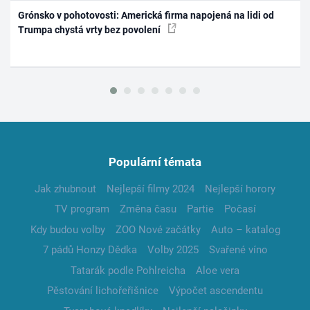
Grónsko v pohotovosti: Americká firma napojená na lidi od
Trumpa chystá vrty bez povolení
Populární témata
Jak zhubnout
Nejlepší filmy 2024
Nejlepší horory
TV program
Změna času
Partie
Počasí
Kdy budou volby
ZOO Nové začátky
Auto – katalog
7 pádů Honzy Dědka
Volby 2025
Svařené víno
Tatarák podle Pohlreicha
Aloe vera
Pěstování lichořeřišnice
Výpočet ascendentu