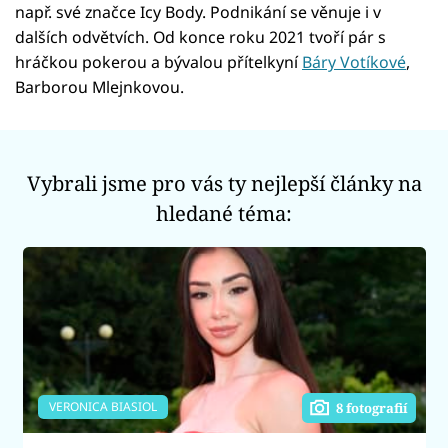
např. své značce Icy Body. Podnikání se věnuje i v
dalších odvětvích. Od konce roku 2021 tvoří pár s
hráčkou pokerou a bývalou přítelkyní
Báry Votíkové
,
Barborou Mlejnkovou.
Vybrali jsme pro vás ty nejlepší články na
hledané téma:
VERONICA BIASIOL
8 fotografií