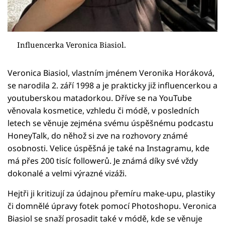
Influencerka Veronica Biasiol.
Veronica Biasiol, vlastním jménem Veronika Horáková,
se narodila 2. září 1998 a je prakticky již influencerkou a
youtuberskou matadorkou. Dříve se na YouTube
věnovala kosmetice, vzhledu či módě, v posledních
letech se věnuje zejména svému úspěšnému podcastu
HoneyTalk, do něhož si zve na rozhovory známé
osobnosti. Velice úspěšná je také na Instagramu, kde
má přes 200 tisíc followerů. Je známá díky své vždy
dokonalé a velmi výrazné vizáži.
Hejtři ji kritizují za údajnou přemíru make-upu, plastiky
či domnělé úpravy fotek pomocí Photoshopu. Veronica
Biasiol se snaží prosadit také v módě, kde se věnuje