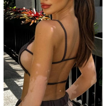
Sex a vztahy
Videa
Sledujte prima+
Přihlášení
Sledujte nás