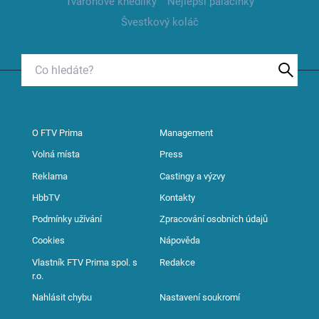
Tvarohové knedlíky
Nejlepší palačinky
Švestkový koláč
O FTV Prima
Management
Volná místa
Press
Reklama
Castingy a výzvy
HbbTV
Kontakty
Podmínky užívání
Zpracování osobních údajů
Cookies
Nápověda
Vlastník FTV Prima spol. s
Redakce
r.o.
Nahlásit chybu
Nastavení soukromí