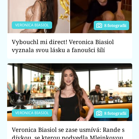
VERONICA BIASIOL
8 fotografií
Vybouchl mi direct! Veronica Biasiol
vyznala svou lásku a fanoušci šílí
VERONICA BIASIOL
8 fotografií
Veronica Biasiol se zase usmívá: Rande s
dívkou, se kterou podvedla Mlejnkovou