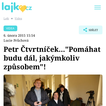
Lajk
■
Videa
Trendy:
KARLOS VÉMOLA
ONLYFANS
VIDEA
SDÍLET
SHOPAHOLICADEL
CLASH OF THE STARS
6. února 2015 15:54
Lucie Průchová
Petr Čtvrtníček..."Pomáhat
budu dál, jakýmkoliv
Témata
způsobem"!
Showbyznys
Youtubeři
Virály