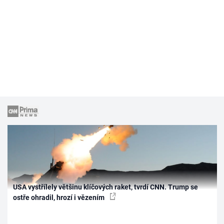
USA vystřílely většinu klíčových raket, tvrdí CNN. Trump se
ostře ohradil, hrozí i vězením