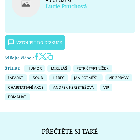
Autor článku
Lucie Průchová
VSTOUPIT DO DISKUZE
Sdílejte článek
ŠTÍTKY
HUMOR
MIKULÁŠ
PETR ČTVRTNÍČEK
INFARKT
SOUD
HEREC
JAN POTMĚŠIL
VIP ZPRÁVY
CHARITATIVNÍ AKCE
ANDREA KERESTEŠOVÁ
VIP
POMÁHAT
PŘEČTĚTE SI TAKÉ