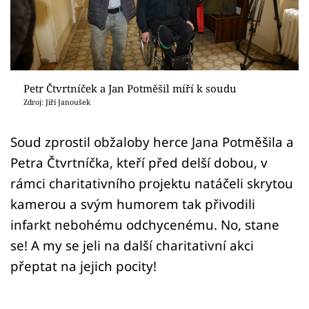
Sex a vztahy
Videa
Sledujte prima+
Petr Čtvrtníček a Jan Potměšil míří k soudu
Zdroj: Jiří Janoušek
Přihlášení
Soud zprostil obžaloby herce Jana Potměšila a
Petra Čtvrtníčka, kteří před delší dobou, v
Sledujte nás
rámci charitativního projektu natáčeli skrytou
kamerou a svým humorem tak přivodili
infarkt nebohému odchycenému. No, stane
se! A my se jeli na další charitativní akci
přeptat na jejich pocity!