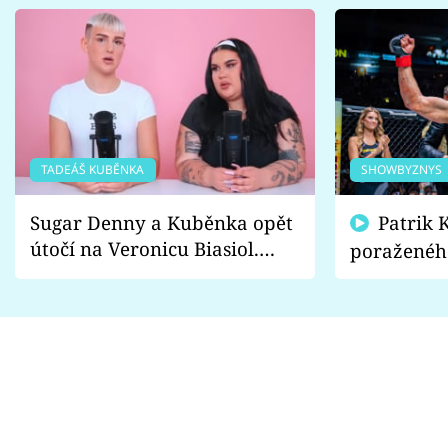
TADEÁŠ KUBĚNKA
SHOWBYZNYS
Sugar Denny a Kuběnka opět
Patrik Kincl se zastal
útočí na Veronicu Biasiol.
poraženéh
Proč je podle nich falešná a
fanoušci n
lže o své nevěře?