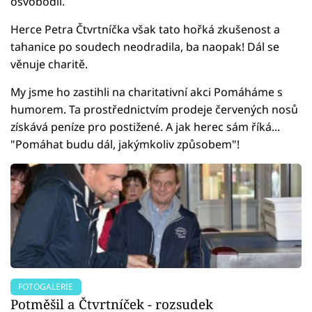
osvobodil.
Herce Petra Čtvrtníčka však tato hořká zkušenost a
tahanice po soudech neodradila, ba naopak! Dál se
věnuje charitě.
My jsme ho zastihli na charitativní akci Pomáháme s
humorem. Ta prostřednictvím prodeje červených nosů
získává peníze pro postižené. A jak herec sám říká...
"Pomáhat budu dál, jakýmkoliv způsobem"!
FOTOGALERIE
Potměšil a Čtvrtníček - rozsudek