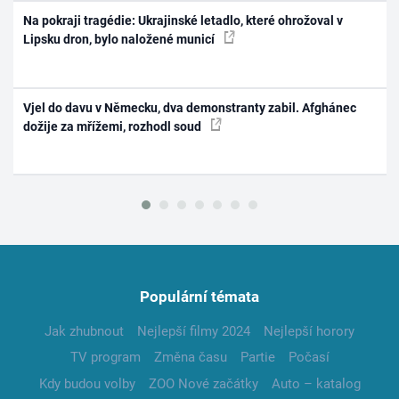
Na pokraji tragédie: Ukrajinské letadlo, které ohrožoval v
Lipsku dron, bylo naložené municí
Vjel do davu v Německu, dva demonstranty zabil. Afghánec
dožije za mřížemi, rozhodl soud
Populární témata
Jak zhubnout
Nejlepší filmy 2024
Nejlepší horory
TV program
Změna času
Partie
Počasí
Kdy budou volby
ZOO Nové začátky
Auto – katalog