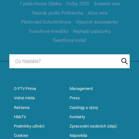
7 pádů Honzy Dědka
Volby 2025
Svařené víno
Tatarák podle Pohlreicha
Aloe vera
Pěstování lichořeřišnice
Výpočet ascendentu
Tvarohové knedlíky
Nejlepší palačinky
Švestkový koláč
O FTV Prima
Management
Volná místa
Press
Reklama
Castingy a výzvy
HbbTV
Kontakty
Podmínky užívání
Zpracování osobních údajů
Cookies
Nápověda