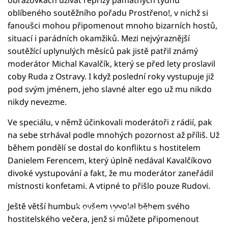
oblíbeného soutěžního pořadu Prostřeno!, v nichž si
fanoušci mohou připomenout mnoho bizarních hostů,
situací i parádních okamžiků. Mezi nejvýraznější
soutěžící uplynulých měsíců pak jistě patřil známý
moderátor Michal Kavalčík, který se před lety proslavil
coby Ruda z Ostravy. I když poslední roky vystupuje již
pod svým jménem, jeho slavné alter ego už mu nikdo
nikdy nevezme.
Ve speciálu, v němž účinkovali moderátoři z rádií, pak
na sebe strhával podle mnohých pozornost až příliš. Už
během pondělí se dostal do konfliktu s hostitelem
Danielem Ferencem, který úplně nedával Kavalčíkovo
divoké vystupování a fakt, že mu moderátor zaneřádil
místnosti konfetami. A vtipné to přišlo pouze Rudovi.
Ještě větší humbuk ovšem vyvolal během svého
Failed to fetch
hostitelského večera, jenž si můžete připomenout