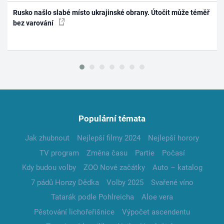
Rusko našlo slabé místo ukrajinské obrany. Útočit může téměř
bez varování
Populární témata
Jak zhubnout
Nejlepší filmy 2024
Nejlepší horory
TV program
Změna času
Partie
Počasí
Kdy budou volby
ZOO Nové začátky
Auto – katalog
7 pádů Honzy Dědka
Volby 2025
Svařené víno
Tatarák podle Pohlreicha
Aloe vera
Pěstování lichořeřišnice
Výpočet ascendentu