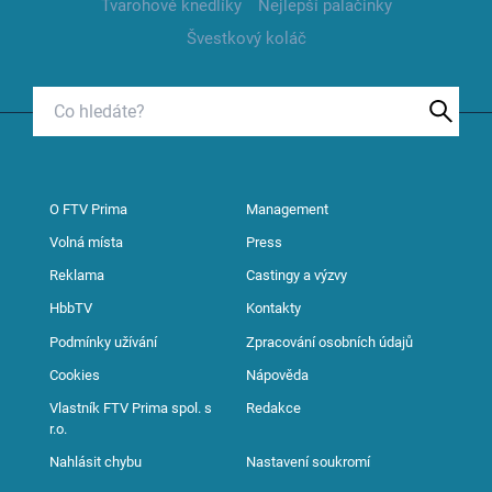
Tvarohové knedlíky
Nejlepší palačinky
Švestkový koláč
O FTV Prima
Management
Volná místa
Press
Reklama
Castingy a výzvy
HbbTV
Kontakty
Podmínky užívání
Zpracování osobních údajů
Cookies
Nápověda
Vlastník FTV Prima spol. s
Redakce
r.o.
Nahlásit chybu
Nastavení soukromí