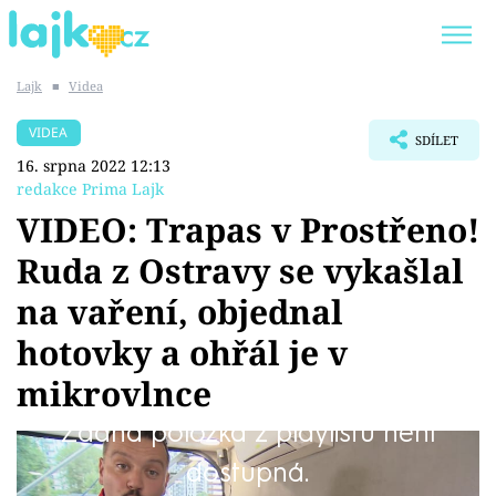
Lajk
■
Videa
Trendy:
KARLOS VÉMOLA
ONLYFANS
VIDEA
SDÍLET
SHOPAHOLICADEL
CLASH OF THE STARS
16. srpna 2022 12:13
redakce Prima Lajk
VIDEO: Trapas v Prostřeno!
Ruda z Ostravy se vykašlal
Témata
na vaření, objednal
Showbyznys
hotovky a ohřál je v
mikrovlnce
Youtubeři
Žádná položka z playlistu není
Virály
Tento týden si můžete v oblíbeném pořadu
dostupná.