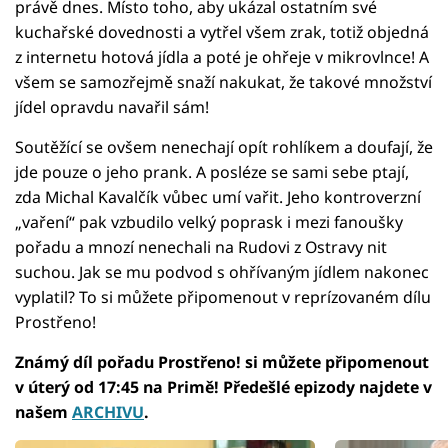
právě dnes. Místo toho, aby ukázal ostatním své
kuchařské dovednosti a vytřel všem zrak, totiž objedná
z internetu hotová jídla a poté je ohřeje v mikrovlnce! A
všem se samozřejmě snaží nakukat, že takové množství
jídel opravdu navařil sám!
Soutěžící se ovšem nenechají opít rohlíkem a doufají, že
jde pouze o jeho prank. A posléze se sami sebe ptají,
zda Michal Kavalčík vůbec umí vařit. Jeho kontroverzní
„vaření“ pak vzbudilo velký poprask i mezi fanoušky
pořadu a mnozí nenechali na Rudovi z Ostravy nit
suchou. Jak se mu podvod s ohřívaným jídlem nakonec
vyplatil? To si můžete připomenout v reprízovaném dílu
Prostřeno!
Známý díl pořadu Prostřeno! si můžete připomenout
v úterý od 17:45 na Primě! Předešlé epizody najdete v
našem
ARCHIVU
.