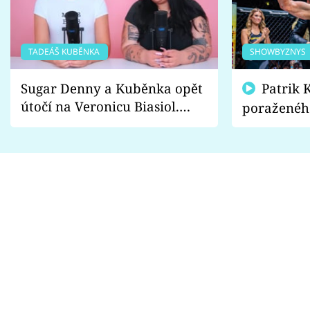
TADEÁŠ KUBĚNKA
SHOWBYZNYS
Sugar Denny a Kuběnka opět
Patrik Kincl se zastal
útočí na Veronicu Biasiol.
poraženéh
Proč je podle nich falešná a
fanoušci n
lže o své nevěře?