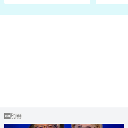
Proč je podle nich falešná a
fanoušci n
lže o své nevěře?