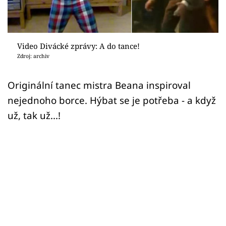
Sex a vztahy
Videa
Video Divácké zprávy: A do tance!
Sledujte prima+
Zdroj: archiv
Přihlášení
Originální tanec mistra Beana inspiroval
nejednoho borce. Hýbat se je potřeba - a když
už, tak už...!
Sledujte nás