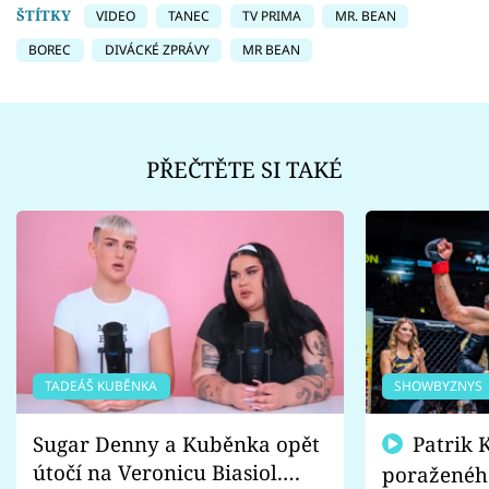
ŠTÍTKY
VIDEO
TANEC
TV PRIMA
MR. BEAN
BOREC
DIVÁCKÉ ZPRÁVY
MR BEAN
PŘEČTĚTE SI TAKÉ
TADEÁŠ KUBĚNKA
SHOWBYZNYS
Sugar Denny a Kuběnka opět
Patrik Kincl se zastal
útočí na Veronicu Biasiol.
poraženéh