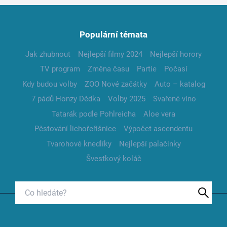
Populární témata
Jak zhubnout
Nejlepší filmy 2024
Nejlepší horory
TV program
Změna času
Partie
Počasí
Kdy budou volby
ZOO Nové začátky
Auto – katalog
7 pádů Honzy Dědka
Volby 2025
Svařené víno
Tatarák podle Pohlreicha
Aloe vera
Pěstování lichořeřišnice
Výpočet ascendentu
Tvarohové knedlíky
Nejlepší palačinky
Švestkový koláč