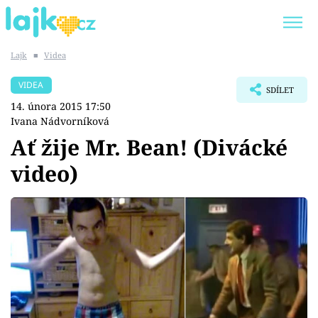
Lajk
■
Videa
Trendy:
KARLOS VÉMOLA
ONLYFANS
VIDEA
SDÍLET
SHOPAHOLICADEL
CLASH OF THE STARS
14. února 2015 17:50
Ivana Nádvorníková
Ať žije Mr. Bean! (Divácké
video)
Témata
Showbyznys
Youtubeři
Virály