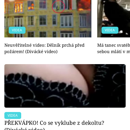
VIDEA
VIDEA
Neuvěřitelné video: Dělník prchá před
Má tanec svatéh
požárem! (Divácké video)
sebou mlátí v m
VIDEA
PŘEKVÁPKO! Co se vyklube z dekoltu?
(Divácké video)