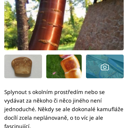
Sex a vztahy
Videa
Sledujte prima+
Přihlášení
Sledujte nás
Splynout s okolním prostředím nebo se
vydávat za někoho či něco jiného není
jednoduché. Někdy se ale dokonalé kamufláže
docílí zcela neplánovaně, o to víc je ale
fascinující.