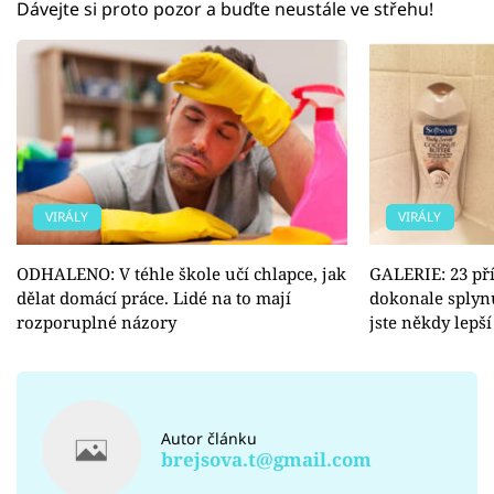
Dávejte si proto pozor a buďte neustále ve střehu!
VIRÁLY
VIRÁLY
ODHALENO: V téhle škole učí chlapce, jak
GALERIE: 23 pří
dělat domácí práce. Lidé na to mají
dokonale splynu
rozporuplné názory
jste někdy lepš
Autor článku
brejsova.t@gmail.com