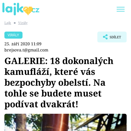
Lajk
■
Virály
Trendy:
KARLOS VÉMOLA
ONLYFANS
VIRÁLY
SDÍLET
SHOPAHOLICADEL
CLASH OF THE STARS
25. září 2020 11:09
brejsova.t@gmail.com
GALERIE: 18 dokonalých
kamufláží, které vás
Témata
bezpochyby obelstí. Na
Showbyznys
tohle se budete muset
podívat dvakrát!
Youtubeři
Virály