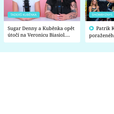
TADEÁŠ KUBĚNKA
SHOWBYZNYS
Sugar Denny a Kuběnka opět
Patrik Kincl se zastal
útočí na Veronicu Biasiol.
poraženéh
Proč je podle nich falešná a
fanoušci n
lže o své nevěře?