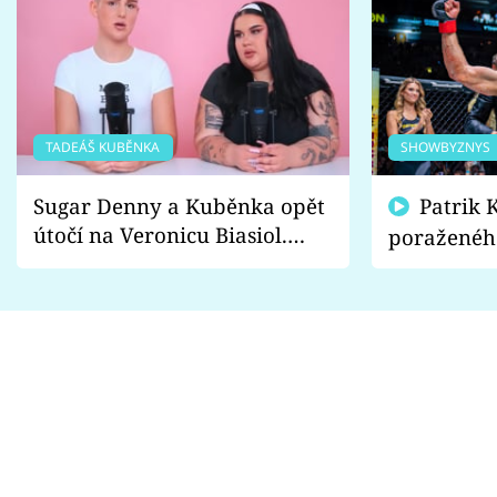
TADEÁŠ KUBĚNKA
SHOWBYZNYS
Sugar Denny a Kuběnka opět
Patrik Kincl se zastal
útočí na Veronicu Biasiol.
poraženéh
Proč je podle nich falešná a
fanoušci n
lže o své nevěře?