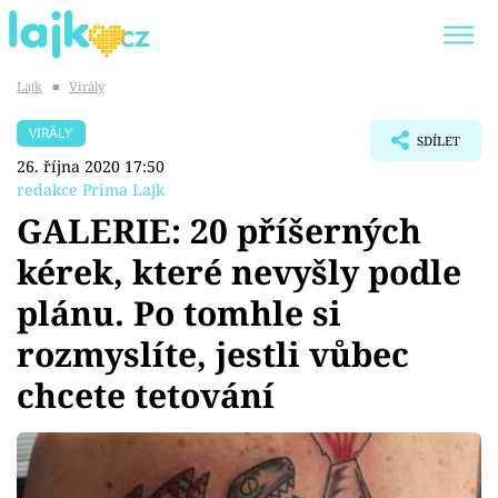
Lajk
■
Virály
Trendy:
KARLOS VÉMOLA
ONLYFANS
VIRÁLY
SDÍLET
SHOPAHOLICADEL
CLASH OF THE STARS
26. října 2020 17:50
redakce Prima Lajk
GALERIE: 20 příšerných
kérek, které nevyšly podle
Témata
plánu. Po tomhle si
Showbyznys
rozmyslíte, jestli vůbec
chcete tetování
Youtubeři
Virály