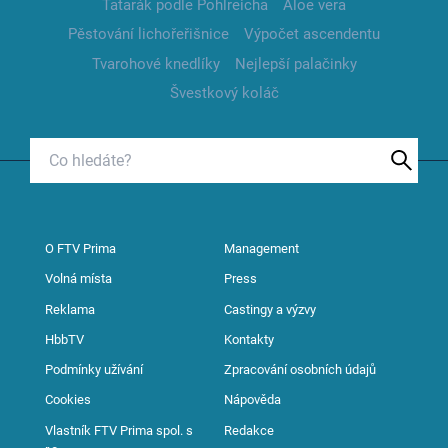
Tatarák podle Pohlreicha
Aloe vera
Pěstování lichořeřišnice
Výpočet ascendentu
Tvarohové knedlíky
Nejlepší palačinky
Švestkový koláč
O FTV Prima
Management
Volná místa
Press
Reklama
Castingy a výzvy
HbbTV
Kontakty
Podmínky užívání
Zpracování osobních údajů
Cookies
Nápověda
Vlastník FTV Prima spol. s
Redakce