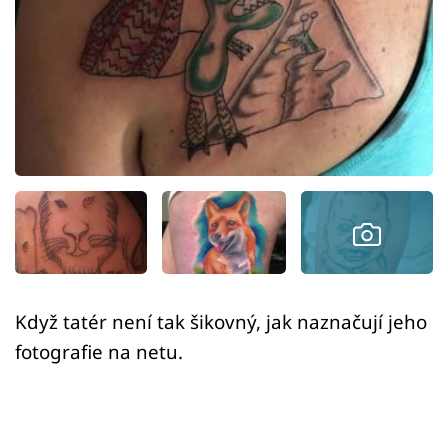
Sex a vztahy
Videa
Sledujte prima+
Přihlášení
Sledujte nás
Když tatér není tak šikovný, jak naznačují jeho
fotografie na netu.