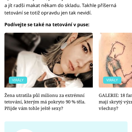
a jít radši makat někam do skladu. Takhle příšerná
tetování se totiž opravdu jen tak nevidí.
Podívejte se také na tetování v puse:
VIRÁLY
VIRÁLY
Žena utratila půl milionu za extrémní
GALERIE: 18 fan
tetování, kterým má pokryto 90 % těla.
mají skrytý výz
Přijde vám tohle ještě sexy?
všechny?