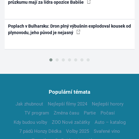
průzkumu mají za lídra opozice Babiše
Poplach v Bulharsku: Dron plný výbušnin explodoval kousek od
plynovodu, jeho původ je nejasný
Populární témata
Jak zhubnout
Nejlepší filmy 2024
Nejlepší horory
TV program
Změna času
Partie
Počasí
Kdy budou volby
ZOO Nové začátky
Auto – katalog
7 pádů Honzy Dědka
Volby 2025
Svařené víno