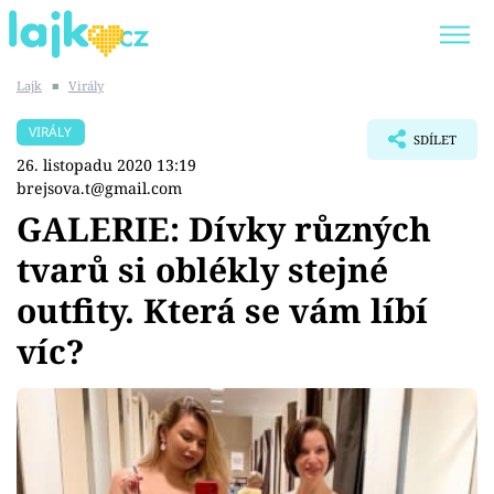
Lajk
■
Virály
Trendy:
KARLOS VÉMOLA
ONLYFANS
VIRÁLY
SDÍLET
SHOPAHOLICADEL
CLASH OF THE STARS
26. listopadu 2020 13:19
brejsova.t@gmail.com
GALERIE: Dívky různých
tvarů si oblékly stejné
Témata
outfity. Která se vám líbí
Showbyznys
víc?
Youtubeři
Virály