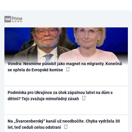
Vondra: Nesmíme působit jako magnet na migranty. Konečná
se opřela do Evropské komise
Podmínka pro Ukrajince za útok zápalnou lahví na dům s
dětmi? Tejc zvažuje mimořádný zásah
Na „Švarcenberský“ kanál už neodbočíte. Chyba vydržela 30
let, teď ceduli celou odstraní