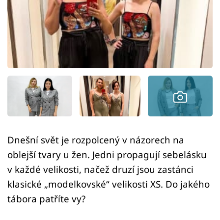
Sex a vztahy
Videa
Sledujte prima+
Přihlášení
Sledujte nás
Dnešní svět je rozpolcený v názorech na
oblejší tvary u žen. Jedni propagují sebelásku
v každé velikosti, načež druzí jsou zastánci
klasické „modelkovské“ velikosti XS. Do jakého
tábora patříte vy?