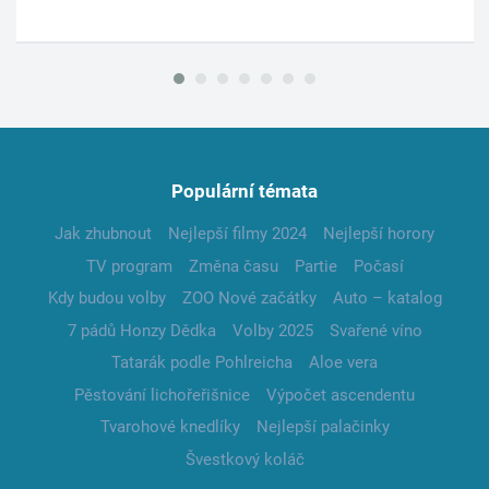
Populární témata
Jak zhubnout
Nejlepší filmy 2024
Nejlepší horory
TV program
Změna času
Partie
Počasí
Kdy budou volby
ZOO Nové začátky
Auto – katalog
7 pádů Honzy Dědka
Volby 2025
Svařené víno
Tatarák podle Pohlreicha
Aloe vera
Pěstování lichořeřišnice
Výpočet ascendentu
Tvarohové knedlíky
Nejlepší palačinky
Švestkový koláč