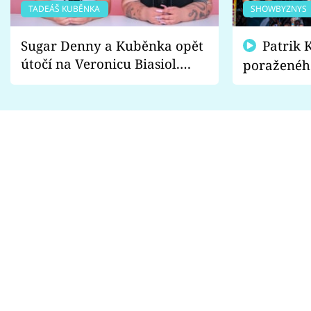
TADEÁŠ KUBĚNKA
SHOWBYZNYS
Sugar Denny a Kuběnka opět
Patrik Kincl se zastal
útočí na Veronicu Biasiol.
poraženéh
Proč je podle nich falešná a
fanoušci n
lže o své nevěře?