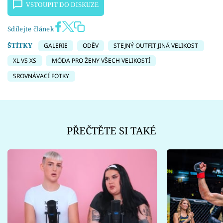
VSTOUPIT DO DISKUZE
Sdílejte článek
ŠTÍTKY
GALERIE
ODĚV
STEJNÝ OUTFIT JINÁ VELIKOST
XL VS XS
MÓDA PRO ŽENY VŠECH VELIKOSTÍ
SROVNÁVACÍ FOTKY
PŘEČTĚTE SI TAKÉ