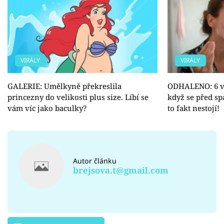
VIRÁLY
VIRÁLY
GALERIE: Umělkyně překreslila
ODHALENO: 6 vě
princezny do velikosti plus size. Líbí se
když se před sp
vám víc jako baculky?
to fakt nestojí!
Autor článku
brejsova.t@gmail.com