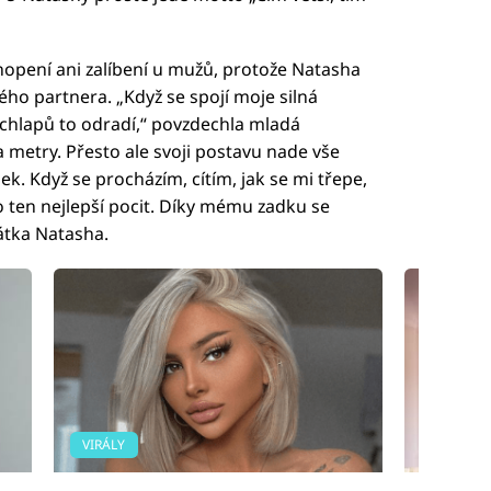
hopení ani zalíbení u mužů, protože Natasha
ého partnera. „Když se spojí moje silná
chlapů to odradí,“ povzdechla mladá
a metry. Přesto ale svoji postavu nade vše
dek. Když se procházím, cítím, jak se mi třepe,
o ten nejlepší pocit. Díky mému zadku se
rátka Natasha.
VIRÁLY
FOTOGAL