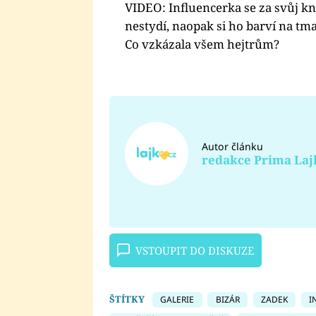
VIDEO: Influencerka se za svůj kn
nestydí, naopak si ho barví na tm
Co vzkázala všem hejtrům?
Autor článku
redakce Prima Laj
VSTOUPIT DO DISKUZE
ŠTÍTKY
GALERIE
BIZÁR
ZADEK
I