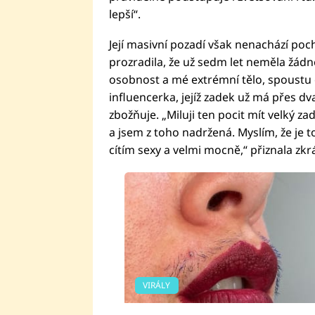
lepší“.
Její masivní pozadí však nenachází poc
prozradila, že už sedm let neměla žádn
osobnost a mé extrémní tělo, spoustu 
influencerka, jejíž zadek už má přes dv
zbožňuje. „Miluji ten pocit mít velký za
a jsem z toho nadržená. Myslím, že je t
cítím sexy a velmi mocně,“ přiznala zk
VIRÁLY