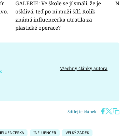
ír
GALERIE: Ve škole se jí smáli, že je
Natasha 
avo.
ošklivá, teď po ní muži šílí. Kolik
známá influencerka utratila za
plastické operace?
Všechny články autora
k
Sdílejte článek
NFLUENCERKA
INFLUENCER
VELKÝ ZADEK