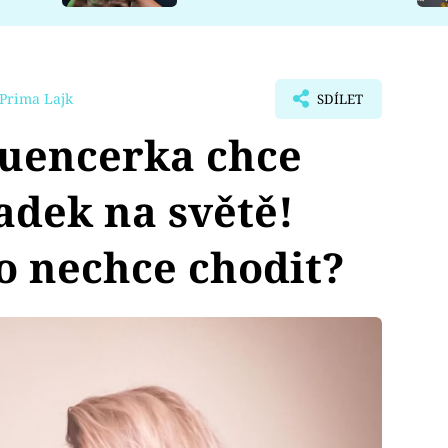
Prima Lajk
SDÍLET
luencerka chce
adek na světě!
do nechce chodit?