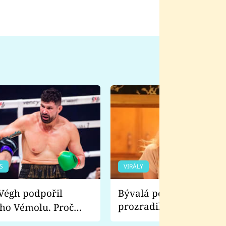
S
VIRÁLY
Bývalá pornoherečka
prozradila, co ji šokova
ho Vémolu. Proč
natáčení Euforie. Vážně
ji zápasit s ním než