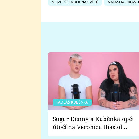
NEJVĚTŠÍ ZADEK NA SVĚTĚ
NATASHA CROWN
TADEÁŠ KUBĚNKA
Sugar Denny a Kuběnka opět
útočí na Veronicu Biasiol.
Proč je podle nich falešná a