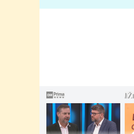
lže o své nevěře?