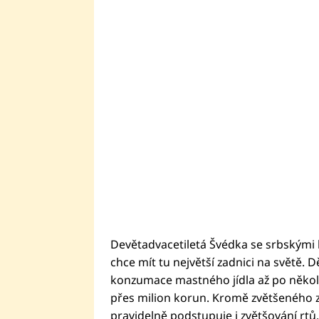
Devětadvacetiletá Švédka se srbskými k
chce mít tu největší zadnici na světě
konzumace mastného jídla až po několik
přes milion korun. Kromě zvětšeného za
pravidelně podstupuje i zvětšování rtů