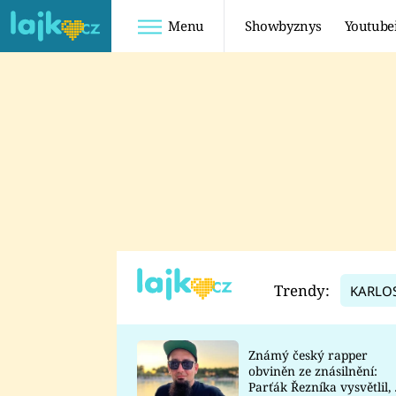
Menu
Showbyznys
Youtube
Youtuberky
Youtubeři
SHOPAHOLICADEL
FATTYPILLOW
ANNA ŠULC
FREESCOOT
SUGAR DENNY
ADAM KAJUMI
LADUŠKA
TADEÁŠ KUBĚNKA
DOMINIKA
DATEL
Trendy:
KARLO
MYSLIVCOVÁ
Známý český rapper
obviněn ze znásilnění:
Parťák Řezníka vysvětlil, 