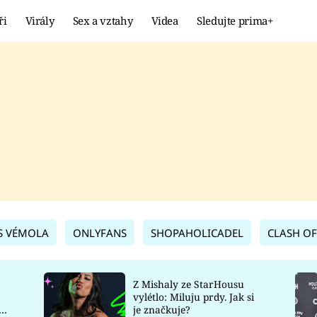
ři
Virály
Sex a vztahy
Videa
Sledujte prima+
Showbyznys
Extrém
VIRÁLY
KURIOZITY
VIDEA
KVÍZY
S VÉMOLA
ONLYFANS
SHOPAHOLICADEL
CLASH OF
Z Mishaly ze StarHousu
vylétlo: Miluju prdy. Jak si
co
je značkuje?