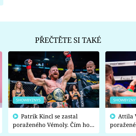
PŘEČTĚTE SI TAKÉ
SHOWBYZNYS
SHOWBYZNY
Patrik Kincl se zastal
Attila Végh podpořil
poraženého Vémoly. Čím ho
poražené
fanoušci naštvali?
chce radě