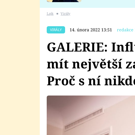
se v Plzni stalo
Lajk
■
Virály
14. února 2022 13:51
redakce 
VIRÁLY
GALERIE: Inf
mít největší z
Proč s ní nik