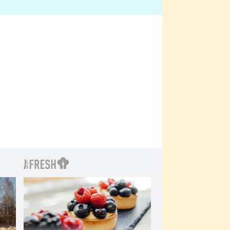
bylo drsnější než hanba
 Kinclem?
filmy?