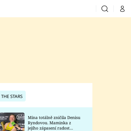
Vyhledávání
Můj 
Prima+
CNN Prima News
Prima Fresh
Prima Living
Prima Zoom
 THE STARS
Prima Lajk
Mína totálně zničila Denisu
Ryndovou. Maminka z
Sledujte nás
jejího zápasení radost