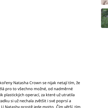
ořeny Natasha Crown se nijak netají tím, že
. Dělá pro to všechno možné, od nadměrné
 plastických operací, za které už utratila
dku si už nechala zvětšit i své poprsí a
. U Natashy prostě jede motto „Čím větší, tím