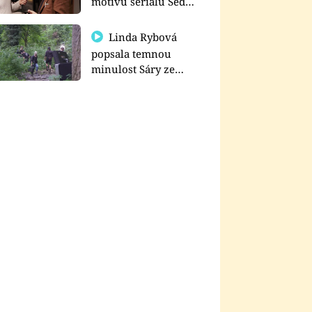
motivu seriálu Sedm
schodů k moci
Linda Rybová
popsala temnou
minulost Sáry ze
seriálu Zákony vlka