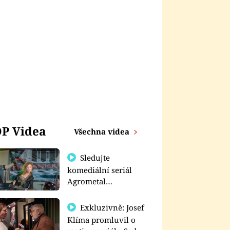
P Videa
Všechna videa
Sledujte
komediální seriál
Agrometal
exkluzivně na
prima+
Exkluzivně: Josef
Klíma promluvil o