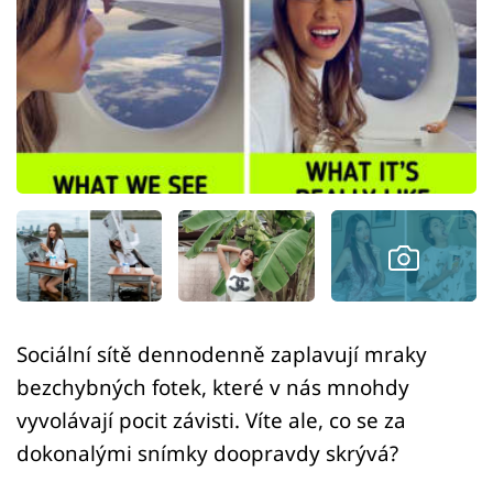
Sex a vztahy
Videa
Sledujte prima+
Přihlášení
Sledujte nás
Sociální sítě dennodenně zaplavují mraky
bezchybných fotek, které v nás mnohdy
vyvolávají pocit závisti. Víte ale, co se za
dokonalými snímky doopravdy skrývá?