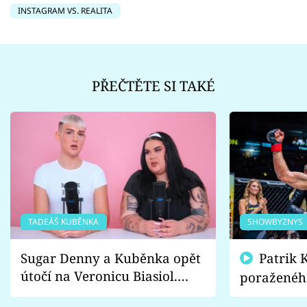
INSTAGRAM VS. REALITA
PŘEČTĚTE SI TAKÉ
TADEÁŠ KUBĚNKA
SHOWBYZNYS
Sugar Denny a Kuběnka opět
Patrik Kincl se zastal
útočí na Veronicu Biasiol.
poraženéh
Proč je podle nich falešná a
fanoušci n