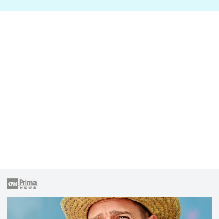
lže o své nevěře?