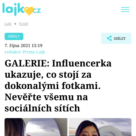
Lajk
■
Virály
Trendy:
KARLOS VÉMOLA
ONLYFANS
VIRÁLY
SDÍLET
SHOPAHOLICADEL
CLASH OF THE STARS
7. října 2021 15:19
redakce Prima Lajk
GALERIE: Influencerka
ukazuje, co stojí za
Témata
dokonalými fotkami.
Showbyznys
Nevěřte všemu na
sociálních sítích
Youtubeři
Virály