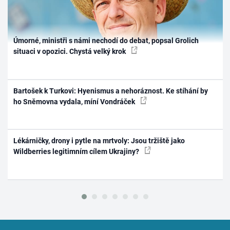
Úmorné, ministři s námi nechodí do debat, popsal Grolich
situaci v opozici. Chystá velký krok
Bartošek k Turkovi: Hyenismus a nehoráznost. Ke stíhání by
ho Sněmovna vydala, míní Vondráček
Lékárničky, drony i pytle na mrtvoly: Jsou tržiště jako
Wildberries legitimním cílem Ukrajiny?