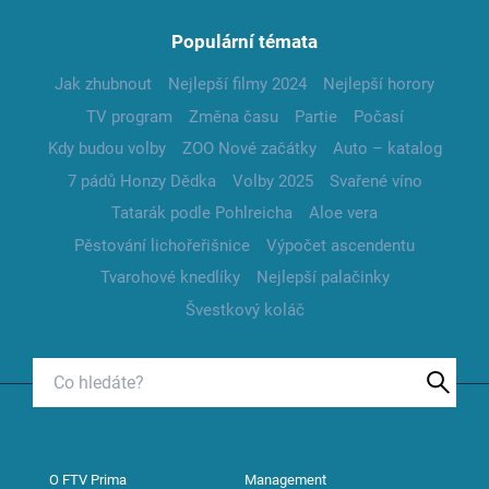
Populární témata
Jak zhubnout
Nejlepší filmy 2024
Nejlepší horory
TV program
Změna času
Partie
Počasí
Kdy budou volby
ZOO Nové začátky
Auto – katalog
7 pádů Honzy Dědka
Volby 2025
Svařené víno
Tatarák podle Pohlreicha
Aloe vera
Pěstování lichořeřišnice
Výpočet ascendentu
Tvarohové knedlíky
Nejlepší palačinky
Švestkový koláč
O FTV Prima
Management