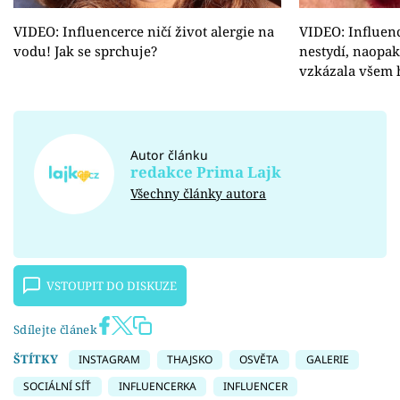
VIDEO: Influencerce ničí život alergie na
VIDEO: Influenc
vodu! Jak se sprchuje?
nestydí, naopak
vzkázala všem 
Autor článku
redakce Prima Lajk
Všechny články autora
VSTOUPIT DO DISKUZE
Sdílejte článek
ŠTÍTKY
INSTAGRAM
THAJSKO
OSVĚTA
GALERIE
SOCIÁLNÍ SÍŤ
INFLUENCERKA
INFLUENCER