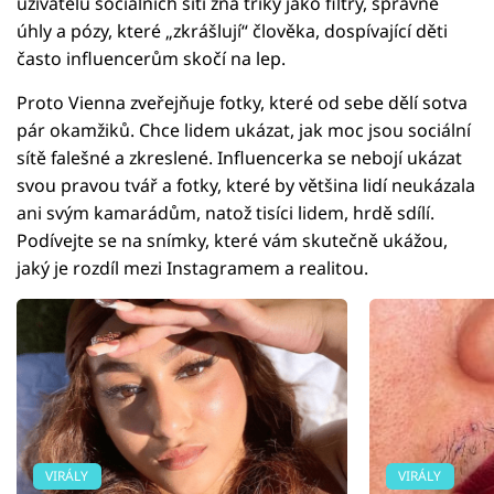
uživatelů sociálních sítí zná triky jako filtry, správné
úhly a pózy, které „zkrášlují“ člověka, dospívající děti
často influencerům skočí na lep.
Proto Vienna zveřejňuje fotky, které od sebe dělí sotva
pár okamžiků. Chce lidem ukázat, jak moc jsou sociální
sítě falešné a zkreslené. Influencerka se nebojí ukázat
svou pravou tvář a fotky, které by většina lidí neukázala
ani svým kamarádům, natož tisíci lidem, hrdě sdílí.
Podívejte se na snímky, které vám skutečně ukážou,
jaký je rozdíl mezi Instagramem a realitou.
VIRÁLY
VIRÁLY