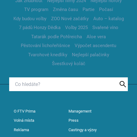
Jak zhubnout
Nejlepší filmy 2024
Nejlepší horory
TV program
Změna času
Partie
Počasí
Kdy budou volby
ZOO Nové začátky
Auto – katalog
7 pádů Honzy Dědka
Volby 2025
Svařené víno
Tatarák podle Pohlreicha
Aloe vera
Pěstování lichořeřišnice
Výpočet ascendentu
Tvarohové knedlíky
Nejlepší palačinky
Švestkový koláč
O FTV Prima
Management
Volná místa
Press
Reklama
Castingy a výzvy