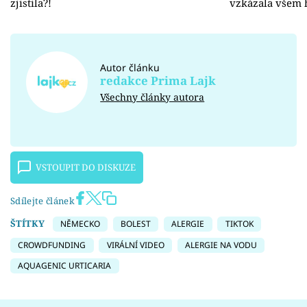
zjistila?!
vzkázala všem 
Autor článku
redakce Prima Lajk
Všechny články autora
VSTOUPIT DO DISKUZE
Sdílejte článek
ŠTÍTKY
NĚMECKO
BOLEST
ALERGIE
TIKTOK
CROWDFUNDING
VIRÁLNÍ VIDEO
ALERGIE NA VODU
AQUAGENIC URTICARIA