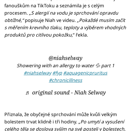
fanouškům na TikToku a seznámila je s celým
procesem.
„S alergií na vodu je sprchování opravdu
obtížné,“
popisuje Niah ve videu.
„Pokaždé musím začít
s měřením krevního tlaku, teploty a výběrem vhodných
produktů pro citlivou pokožku,
“ řekla.
@niahselway
Showering with an allergy to water 💦 part 1
#niahselway
#fyp
#aquagenicpruritus
#chronicillness
♬ original sound - Niah Selway
Přiznala, že obyčejné sprchování může kvůli velkým
bolestem trvat klidně i tři hodiny.
„Po umytí a vysušení
celého těla se doslova svíjím na své posteli v bolestech,