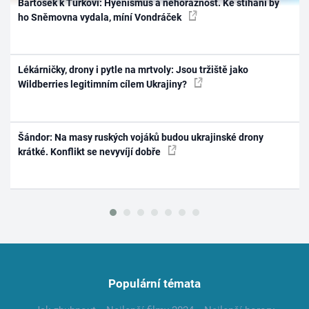
Bartošek k Turkovi: Hyenismus a nehoráznost. Ke stíhání by
ho Sněmovna vydala, míní Vondráček
Lékárničky, drony i pytle na mrtvoly: Jsou tržiště jako
Wildberries legitimním cílem Ukrajiny?
Šándor: Na masy ruských vojáků budou ukrajinské drony
krátké. Konflikt se nevyvíjí dobře
Populární témata