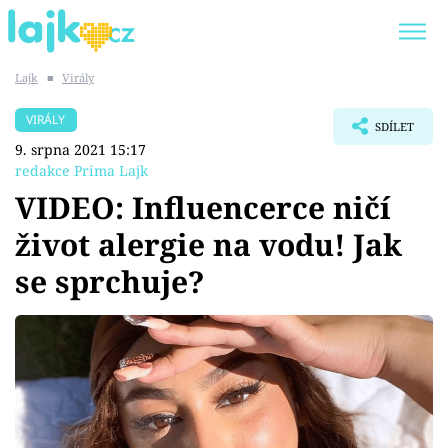
Lajk
■
Virály
Trendy:
KARLOS VÉMOLA
ONLYFANS
VIRÁLY
SDÍLET
SHOPAHOLICADEL
CLASH OF THE STARS
9. srpna 2021 15:17
redakce Prima Lajk
VIDEO: Influencerce ničí
život alergie na vodu! Jak
Témata
se sprchuje?
Showbyznys
Youtubeři
Virály