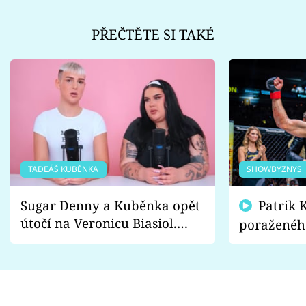
PŘEČTĚTE SI TAKÉ
TADEÁŠ KUBĚNKA
SHOWBYZNYS
Sugar Denny a Kuběnka opět
Patrik Kincl se zastal
útočí na Veronicu Biasiol.
poraženéh
Proč je podle nich falešná a
fanoušci n
lže o své nevěře?