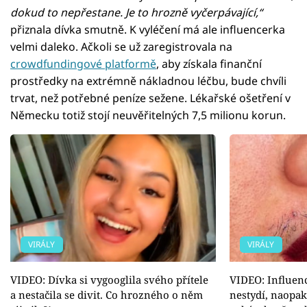
dokud to nepřestane. Je to hrozně vyčerpávající,“
přiznala dívka smutně. K vyléčení má ale influencerka
velmi daleko. Ačkoli se už zaregistrovala na
crowdfundingové platformě
, aby získala finanční
prostředky na extrémně nákladnou léčbu, bude chvíli
trvat, než potřebné peníze sežene. Lékařské ošetření v
Německu totiž stojí neuvěřitelných 7,5 milionu korun.
VIRÁLY
VIRÁLY
VIDEO: Dívka si vygooglila svého přítele
VIDEO: Influenc
a nestačila se divit. Co hrozného o něm
nestydí, naopak