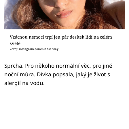
Sex a vztahy
Videa
Sledujte prima+
Vzácnou nemocí trpí jen pár desítek lidí na celém
světě
Přihlášení
Zdroj: instagram.com/niahselway
Sprcha. Pro někoho normální věc, pro jiné
Sledujte nás
noční můra. Dívka popsala, jaký je život s
alergií na vodu.