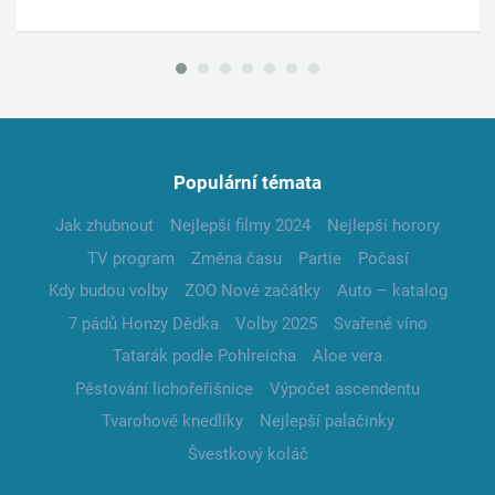
Populární témata
Jak zhubnout
Nejlepší filmy 2024
Nejlepší horory
TV program
Změna času
Partie
Počasí
Kdy budou volby
ZOO Nové začátky
Auto – katalog
7 pádů Honzy Dědka
Volby 2025
Svařené víno
Tatarák podle Pohlreicha
Aloe vera
Pěstování lichořeřišnice
Výpočet ascendentu
Tvarohové knedlíky
Nejlepší palačinky
Švestkový koláč