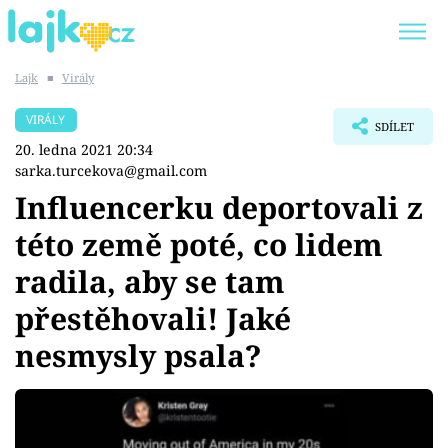
Lajk
■
Virály
Trendy:
KARLOS VÉMOLA
ONLYFANS
VIRÁLY
SDÍLET
SHOPAHOLICADEL
CLASH OF THE STARS
20. ledna 2021 20:34
sarka.turcekova@gmail.com
Influencerku deportovali z
této země poté, co lidem
Témata
radila, aby se tam
Showbyznys
přestěhovali! Jaké
nesmysly psala?
Youtubeři
Virály