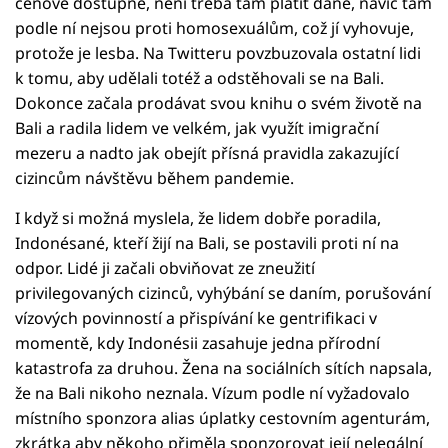
cenově dostupné, není třeba tam platit daně, navíc tam
podle ní nejsou proti homosexuálům, což jí vyhovuje,
protože je lesba. Na Twitteru povzbuzovala ostatní lidi
k tomu, aby udělali totéž a odstěhovali se na Bali.
Dokonce začala prodávat svou knihu o svém životě na
Bali a radila lidem ve velkém, jak využít imigrační
mezeru a nadto jak obejít přísná pravidla zakazující
cizincům návštěvu během pandemie.
I když si možná myslela, že lidem dobře poradila,
Indonésané, kteří žijí na Bali, se postavili proti ní na
odpor. Lidé ji začali obviňovat ze zneužití
privilegovaných cizinců, vyhýbání se daním, porušování
vízových povinností a přispívání ke gentrifikaci v
momentě, kdy Indonésii zasahuje jedna přírodní
katastrofa za druhou. Žena na sociálních sítích napsala,
že na Bali nikoho neznala. Vízum podle ní vyžadovalo
místního sponzora alias úplatky cestovním agenturám,
zkrátka aby někoho přiměla sponzorovat její nelegální