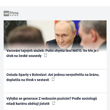
Varování tajných služeb: Putin chystá test NATO. Ve hře je i
útok na české sousedy
Ostuda Sparty v Boleslavi: Ani jednou nevystřelila na bránu,
doplatila na třesk v sestavě
Vyhýbá se generace Z vedoucím pozicím? Podle sociologů
mladí kariéru obětují jistotě