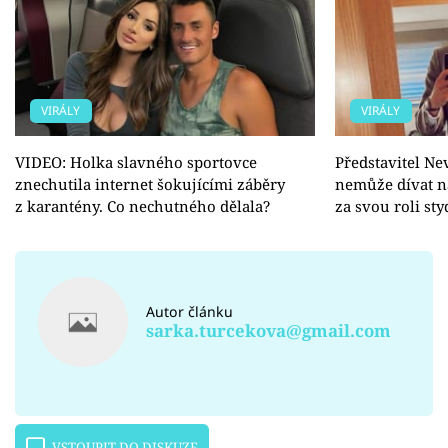
VIRÁLY
VIRÁLY
VIDEO: Holka slavného sportovce
Představitel Nev
znechutila internet šokujícími záběry
nemůže dívat na
z karantény. Co nechutného dělala?
za svou roli sty
Autor článku
sarka.turcekova@gmail.com
VSTOUPIT DO DISKUZE