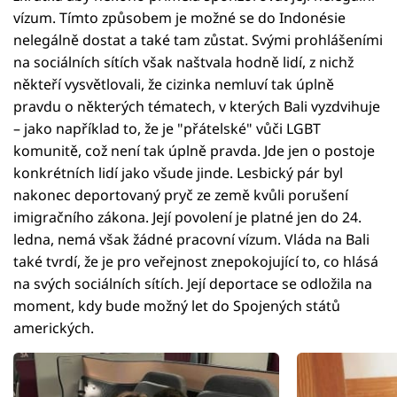
vízum. Tímto způsobem je možné se do Indonésie
nelegálně dostat a také tam zůstat. Svými prohlášeními
na sociálních sítích však naštvala hodně lidí, z nichž
někteří vysvětlovali, že cizinka nemluví tak úplně
pravdu o některých tématech, v kterých Bali vyzdvihuje
– jako například to, že je "přátelské" vůči LGBT
komunitě, což není tak úplně pravda. Jde jen o postoje
konkrétních lidí jako všude jinde. Lesbický pár byl
nakonec deportovaný pryč ze země kvůli porušení
imigračního zákona. Její povolení je platné jen do 24.
ledna, nemá však žádné pracovní vízum. Vláda na Bali
také tvrdí, že je pro veřejnost znepokojující to, co hlásá
na svých sociálních sítích. Její deportace se odložila na
moment, kdy bude možný let do Spojených států
amerických.