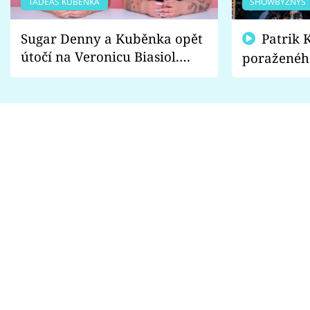
TADEÁŠ KUBĚNKA
SHOWBYZNYS
Sugar Denny a Kuběnka opět
Patrik Kincl se zastal
útočí na Veronicu Biasiol.
poraženéh
Proč je podle nich falešná a
fanoušci n
lže o své nevěře?