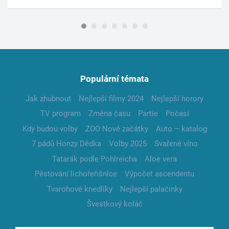
Populární témata
Jak zhubnout
Nejlepší filmy 2024
Nejlepší horory
TV program
Změna času
Partie
Počasí
Kdy budou volby
ZOO Nové začátky
Auto – katalog
7 pádů Honzy Dědka
Volby 2025
Svařené víno
Tatarák podle Pohlreicha
Aloe vera
Pěstování lichořeřišnice
Výpočet ascendentu
Tvarohové knedlíky
Nejlepší palačinky
Švestkový koláč