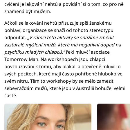
cvičení je lakování nehtů a povídání si o tom, co pro ně
znamená být mužem.
Ačkoli se lakování nehtů přisuzuje spíš ženskému
pohlaví, organizace se snaží od tohoto stereotypu
odpoutat.
„V rámci této aktivity se snažíme změnit
zastaralé myšlení mužů, které má negativní dopad na
psychiku mladých chlapců,“
řekl mluvčí asociace
Tomorrow Man. Na workshopech jsou chlapci
povzbuzováni k tomu, aby plakali a otevřeně mluvili o
svých pocitech, které mají často pohřbené hluboko ve
svém nitru. Těmito workshopy by se mělo zamezit
sebevraždám mužů, které jsou v Austrálii bohužel velmi
časté.