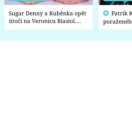
Sugar Denny a Kuběnka opět
Patrik Kincl se zastal
útočí na Veronicu Biasiol.
poraženéh
Proč je podle nich falešná a
fanoušci n
lže o své nevěře?