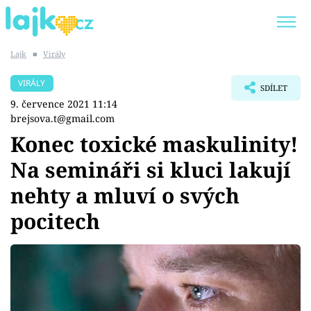
Lajk
■
Virály
Trendy:
KARLOS VÉMOLA
ONLYFANS
VIRÁLY
SDÍLET
SHOPAHOLICADEL
CLASH OF THE STARS
9. července 2021 11:14
brejsova.t@gmail.com
Konec toxické maskulinity!
Na semináři si kluci lakují
Témata
nehty a mluví o svých
Showbyznys
pocitech
Youtubeři
Virály