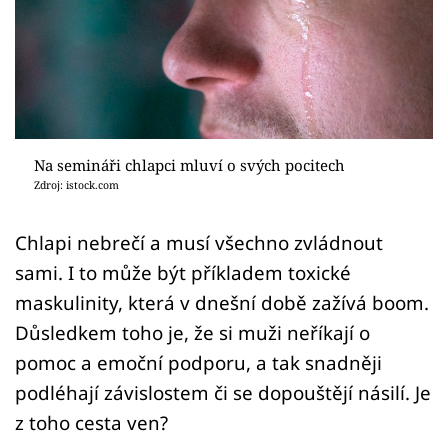
Sex a vztahy
Videa
Sledujte prima+
Přihlášení
Na semináři chlapci mluví o svých pocitech
Zdroj: istock.com
Sledujte nás
Chlapi nebrečí a musí všechno zvládnout
sami. I to může být příkladem toxické
maskulinity, která v dnešní době zažívá boom.
Důsledkem toho je, že si muži neříkají o
pomoc a emoční podporu, a tak snadněji
podléhají závislostem či se dopouštějí násilí. Je
z toho cesta ven?