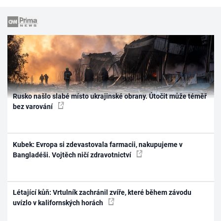
Rusko našlo slabé místo ukrajinské obrany. Útočit může téměř
bez varování
Kubek: Evropa si zdevastovala farmacii, nakupujeme v
Bangladéši. Vojtěch ničí zdravotnictví
Létající kůň: Vrtulník zachránil zvíře, které během závodu
uvízlo v kalifornských horách