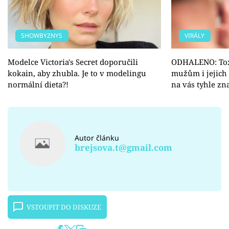
SHOWBYZNYS
VIRÁLY
Modelce Victoria's Secret doporučili
ODHALENO: Toxi
kokain, aby zhubla. Je to v modelingu
mužům i jejich
normální dieta?!
na vás tyhle zn
Autor článku
brejsova.t@gmail.com
VSTOUPIT DO DISKUZE