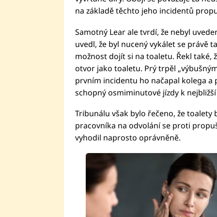
na základě těchto jeho incidentů propus
Samotný Lear ale tvrdí, že nebyl uvede
uvedl, že byl nucený vykálet se právě t
možnost dojít si na toaletu. Řekl také, 
otvor jako toaletu. Prý trpěl „výbušný
prvním incidentu ho načapal kolega a p
schopný osmiminutové jízdy k nejbližší t
Tribunálu však bylo řečeno, že toalety 
pracovníka na odvolání se proti propuš
vyhodil naprosto oprávněně.