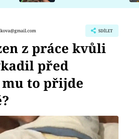
cekova@gmail.com
SDÍLET
en z práce kvůli
ykadil před
 mu to přijde
é?