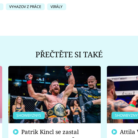
VYHAZOV Z PRÁCE
VIRÁLY
PŘEČTĚTE SI TAKÉ
SHOWBYZNYS
SHOWBYZNY
Patrik Kincl se zastal
Attila Végh podpořil