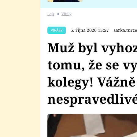
se v Plzni stalo
Lajk
■
Virály
5. října 2020 15:57
sarka.tur
VIRÁLY
Muž byl vyhoz
tomu, že se v
kolegy! Vážně
nespravedliv