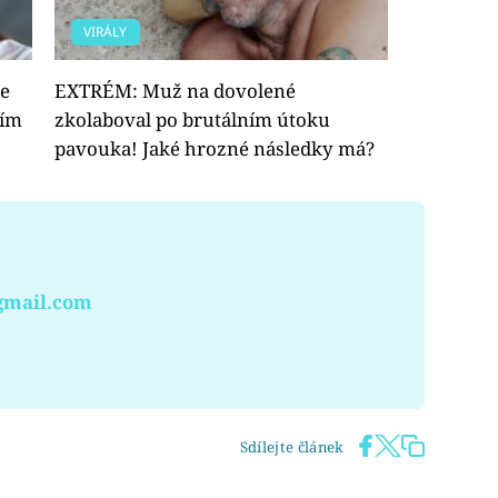
VIRÁLY
e
EXTRÉM: Muž na dovolené
tím
zkolaboval po brutálním útoku
pavouka! Jaké hrozné následky má?
gmail.com
Sdílejte článek