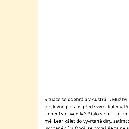
Situace se odehrála v Austrálii. Muž by
doslovně pokálel před svými kolegy. Pr
to není spravedlivé. Stalo se mu to loni
měl Lear kálet do vyvrtané díry, zatímc
vyvrtané díry. Obojí se považuje za ne