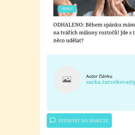
VIRÁLY
ODHALENO: Během spánku mám
na tvářích miliony roztočů! Jde s 
něco udělat?
Autor článku
sarka.turcekova@
VSTOUPIT DO DISKUZE