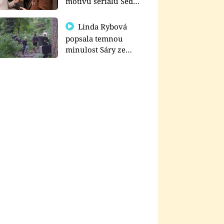
motivu seriálu Sedm
schodů k moci
Linda Rybová
popsala temnou
minulost Sáry ze
seriálu Zákony vlka