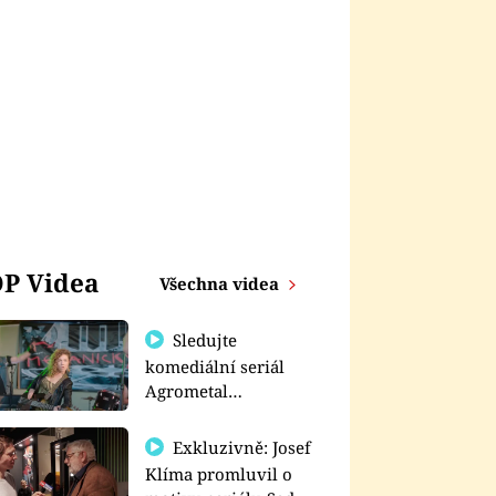
P Videa
Všechna videa
Sledujte
komediální seriál
Agrometal
exkluzivně na
prima+
Exkluzivně: Josef
Klíma promluvil o