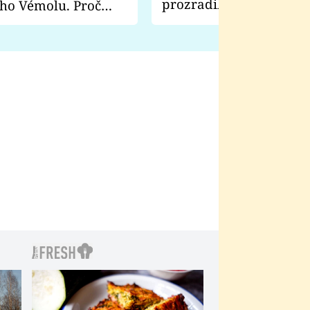
prozradila, co ji šokova
ho Vémolu. Proč
natáčení Euforie. Vážně
ji zápasit s ním než
bylo drsnější než hanba
 Kinclem?
filmy?