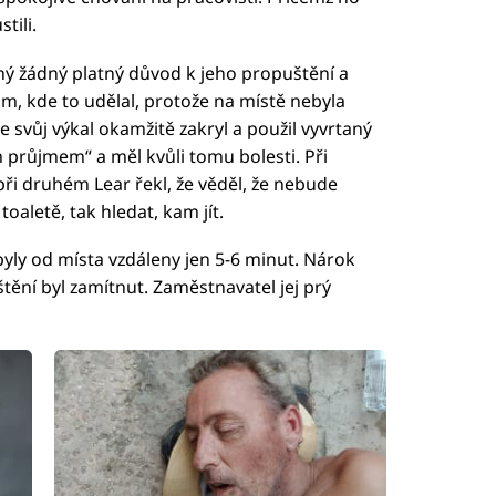
tili.
ný žádný platný důvod k jeho propuštění a
am, kde to udělal, protože na místě nebyla
že svůj výkal okamžitě zakryl a použil vyvrtaný
m průjmem“ a měl kvůli tomu bolesti. Při
ři druhém Lear řekl, že věděl, že nebude
oaletě, tak hledat, kam jít.
byly od místa vzdáleny jen 5-6 minut. Nárok
tění byl zamítnut. Zaměstnavatel jej prý