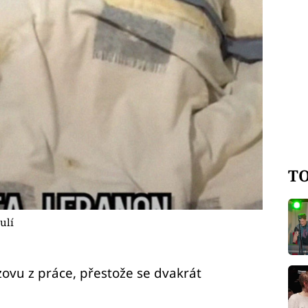
TO
ulí
zovu z práce, přestože se dvakrát