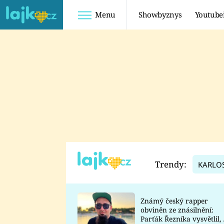
Menu
Showbyznys
Youtube
Youtuberky
Youtubeři
SHOPAHOLICADEL
FATTYPILLOW
ANNA ŠULC
FREESCOOT
SUGAR DENNY
ADAM KAJUMI
LADUŠKA
TADEÁŠ KUBĚNKA
DOMINIKA
DATEL
Trendy:
KARLO
MYSLIVCOVÁ
Známý český rapper
obviněn ze znásilnění:
Parťák Řezníka vysvětlil, 