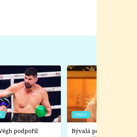
S
VIRÁLY
Bývalá pornoherečka