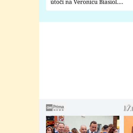
útočí na Veronicu Biasiol.
Proč je podle nich falešná a
lže o své nevěře?