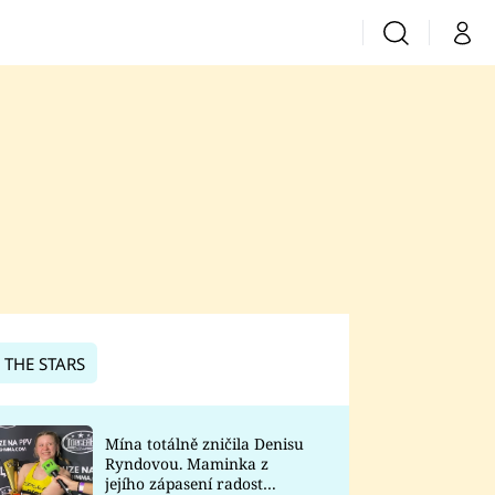
Vyhledávání
Můj 
Prima+
CNN Prima News
Prima Fresh
Prima Living
Prima Zoom
 THE STARS
Prima Lajk
Mína totálně zničila Denisu
Ryndovou. Maminka z
Sledujte nás
jejího zápasení radost