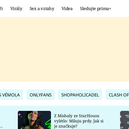
ři
Virály
Sex a vztahy
Videa
Sledujte prima+
Showbyznys
Extrém
VIRÁLY
KURIOZITY
VIDEA
KVÍZY
S VÉMOLA
ONLYFANS
SHOPAHOLICADEL
CLASH OF
Z Mishaly ze StarHousu
vylétlo: Miluju prdy. Jak si
co
je značkuje?