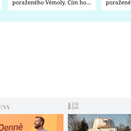
poraženého Vémoly. Čím ho
poražené
fanoušci naštvali?
chce radě
s vítězem