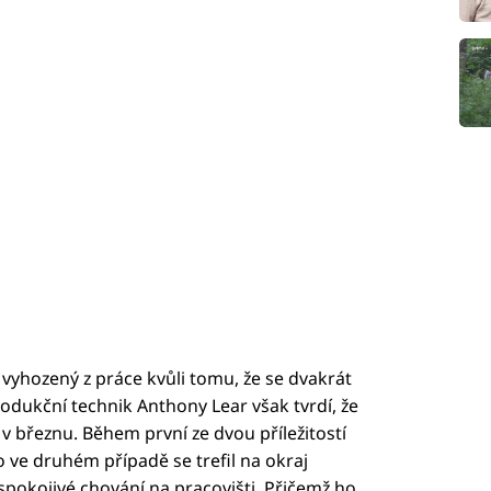
l vyhozený z práce kvůli tomu, že se dvakrát
odukční technik Anthony Lear však tvrdí, že
 v březnu. Během první ze dvou příležitostí
o ve druhém případě se trefil na okraj
uspokojivé chování na pracovišti. Přičemž ho