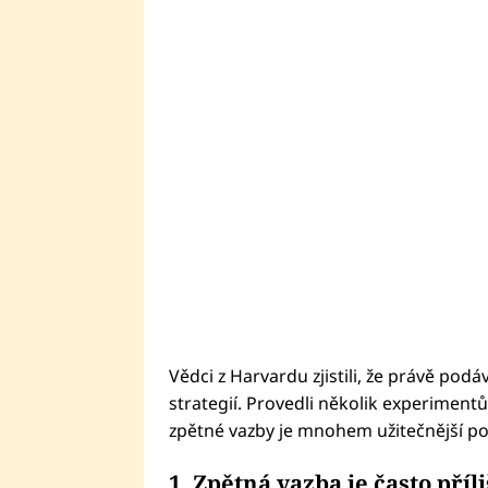
Vědci z Harvardu zjistili, že právě pod
strategií. Provedli několik experimentů
zpětné vazby je mnohem užitečnější po
1. Zpětná vazba je často příli