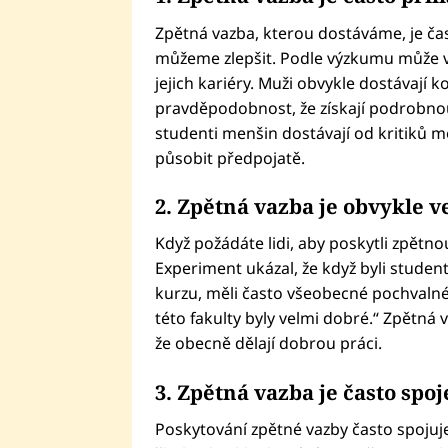
Zpětná vazba, kterou dostáváme, je čas
můžeme zlepšit. Podle výzkumu může vá
jejich kariéry. Muži obvykle dostávají 
pravděpodobnost, že získají podrobnou
studenti menšin dostávají od kritiků m
působit předpojatě.
2. Zpětná vazba je obvykle v
Když požádáte lidi, aby poskytli zpětno
Experiment ukázal, že když byli studen
kurzu, měli často všeobecné pochvalné
této fakulty byly velmi dobré.“ Zpětná
že obecně dělají dobrou práci.
3. Zpětná vazba je často spo
Poskytování zpětné vazby často spojuj