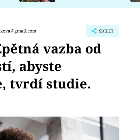
cekova@gmail.com
SDÍLET
pětná vazba od
tí, abyste
, tvrdí studie.