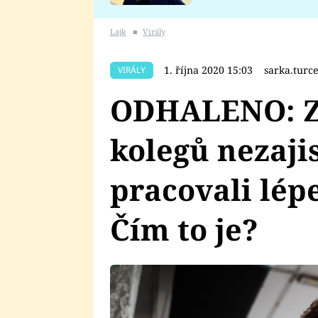
se v Plzni stalo
Lajk
■
Virály
1. října 2020 15:03
sarka.tur
VIRÁLY
ODHALENO: Z
kolegů nezajis
pracovali lépe
Čím to je?