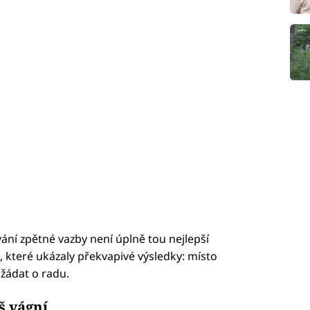
ávání zpětné vazby není úplně tou nejlepší
, které ukázaly překvapivé výsledky: místo
žádat o radu.
š vágní.