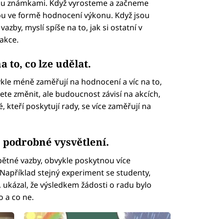
bu známkami. Když vyrosteme a začneme
bu ve formě hodnocení výkonu. Když jsou
azby, myslí spíše na to, jak si ostatní v
akce.
 to, co lze udělat.
ykle méně zaměřují na hodnocení a víc na to,
te změnit, ale budoucnost závisí na akcích,
é, kteří poskytují rady, se více zaměřují na
 podrobné vysvětlení.
pětné vazby, obvykle poskytnou více
 Například stejný experiment se studenty,
, ukázal, že výsledkem žádosti o radu bylo
 a co ne.