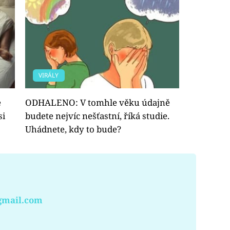
VIRÁLY
e
ODHALENO: V tomhle věku údajně
si
budete nejvíc nešťastní, říká studie.
Uhádnete, kdy to bude?
gmail.com