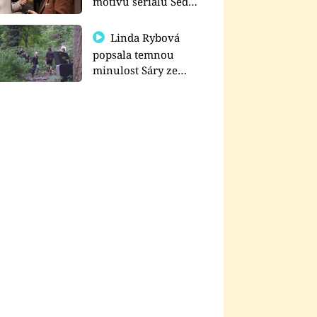
motivu seriálu Sedm
schodů k moci
Linda Rybová
popsala temnou
minulost Sáry ze
seriálu Zákony vlka