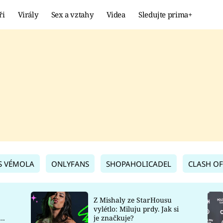
ři
Virály
Sex a vztahy
Videa
Sledujte prima+
Showbyznys
Extrém
VIRÁLY
KURIOZITY
VIDEA
KVÍZY
S VÉMOLA
ONLYFANS
SHOPAHOLICADEL
CLASH OF
Z Mishaly ze StarHousu
vylétlo: Miluju prdy. Jak si
co
je značkuje?