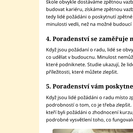
škole obvykle dostáváme zpětnou vaz
budovat kariéru, získáme zpětnou vaz
tedy lidé požádáni o poskytnutí zpětné v
minulosti vedli, než na možné budoucí 
4. Poradenství se zaměřuje na
Když jsou požádaní o radu, lidé se obv
co udělat v budoucnu. Minulost nemůže
které podniknete. Studie ukazují, že lid
příležitosti, které můžete zlepšit.
5. Poradenství vám poskytne
Když jsou lidé požádáni o radu místo z
podrobností o tom, co je třeba zlepšit.
kteří byli požádáni o zhodnocení kurzu
podrobné vysvětlení toho, co fungovalo