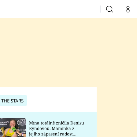
Vyhledávání
Můj 
Prima+
CNN Prima News
Prima Fresh
Prima Living
Prima Zoom
 THE STARS
Prima Lajk
Mína totálně zničila Denisu
Ryndovou. Maminka z
Sledujte nás
jejího zápasení radost