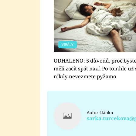
VIRÁLY
ODHALENO: 5 důvodů, proč byst
měli začít spát nazí. Po tomhle už 
nikdy nevezmete pyžamo
Autor článku
sarka.turcekova@