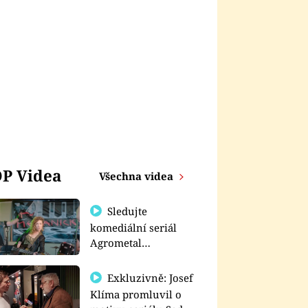
P Videa
Všechna videa
Sledujte
komediální seriál
Agrometal
exkluzivně na
prima+
Exkluzivně: Josef
Klíma promluvil o