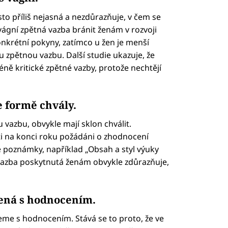
to příliš nejasná a nezdůrazňuje, v čem se
gní zpětná vazba bránit ženám v rozvoji
konkrétní pokyny, zatímco u žen je menší
 zpětnou vazbu. Další studie ukazuje, že
éně kritické zpětné vazby, protože nechtějí
e formě chvály.
u vazbu, obvykle mají sklon chválit.
ti na konci roku požádáni o zhodnocení
 poznámky, například „Obsah a styl výuky
 vazba poskytnutá ženám obvykle zdůrazňuje,
jená s hodnocením.
eme s hodnocením. Stává se to proto, že ve