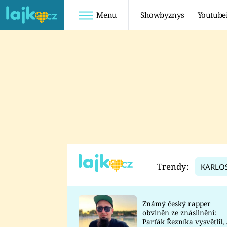
Menu
Showbyznys
Youtube
Youtuberky
Youtubeři
SHOPAHOLICADEL
FATTYPILLOW
ANNA ŠULC
FREESCOOT
SUGAR DENNY
ADAM KAJUMI
LADUŠKA
TADEÁŠ KUBĚNKA
DOMINIKA
DATEL
Trendy:
KARLO
MYSLIVCOVÁ
Známý český rapper
obviněn ze znásilnění:
Parťák Řezníka vysvětlil, 