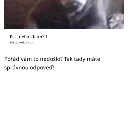
Sex a vztahy
Videa
Sledujte prima+
Pes, nebo klaun? 1
Zdroj: reddit.com
Přihlášení
Pořád vám to nedošlo? Tak tady máte
správnou odpověď!
Sledujte nás