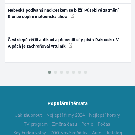
Nebeská podívaná nad Českem se blíží. Působivé zatmění
Slunce doplní meteorická show
Češi slepě věřili aplikaci a přecenili síly, píší v Rakousku. V
Alpách je zachraňoval vrtulník
Populární témata
Jak zhubnout
Nejlepší filmy 2024
Nejlepší horory
TV program
Změna času
Partie
Počasí
Kdy budou volby
ZOO Nové začátky
Auto – katalog