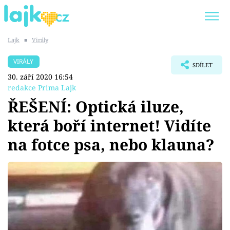
Lajk
■
Virály
Trendy:
KARLOS VÉMOLA
ONLYFANS
VIRÁLY
SDÍLET
SHOPAHOLICADEL
CLASH OF THE STARS
30. září 2020 16:54
redakce Prima Lajk
ŘEŠENÍ: Optická iluze,
která boří internet! Vidíte
Témata
na fotce psa, nebo klauna?
Showbyznys
Youtubeři
Virály