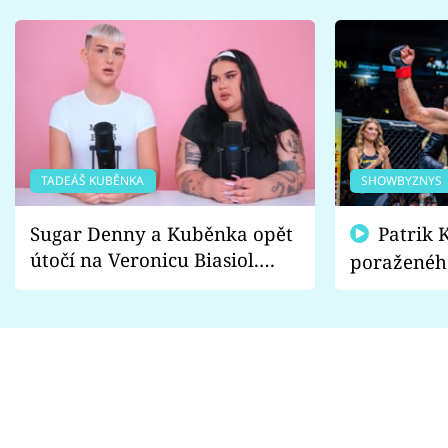
TADEÁŠ KUBĚNKA
SHOWBYZNYS
Sugar Denny a Kuběnka opět
Patrik Kincl se zastal
útočí na Veronicu Biasiol.
poraženéh
Proč je podle nich falešná a
fanoušci n
lže o své nevěře?