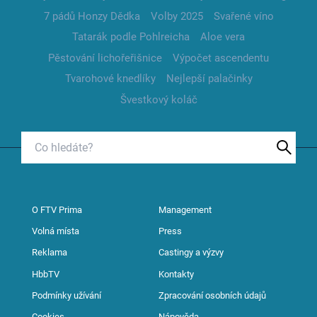
7 pádů Honzy Dědka
Volby 2025
Svařené víno
Tatarák podle Pohlreicha
Aloe vera
Pěstování lichořeřišnice
Výpočet ascendentu
Tvarohové knedlíky
Nejlepší palačinky
Švestkový koláč
O FTV Prima
Management
Volná místa
Press
Reklama
Castingy a výzvy
HbbTV
Kontakty
Podmínky užívání
Zpracování osobních údajů
Cookies
Nápověda