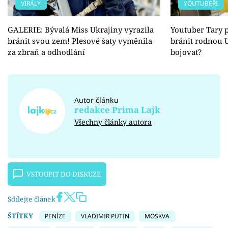
VIRÁLY
YOUTUBEŘI
GALERIE: Bývalá Miss Ukrajiny vyrazila
Youtuber Tary p
bránit svou zem! Plesové šaty vyměnila
bránit rodnou 
za zbraň a odhodlání
bojovat?
Autor článku
redakce Prima Lajk
Všechny články autora
VSTOUPIT DO DISKUZE
Sdílejte článek
ŠTÍTKY
PENÍZE
VLADIMIR PUTIN
MOSKVA