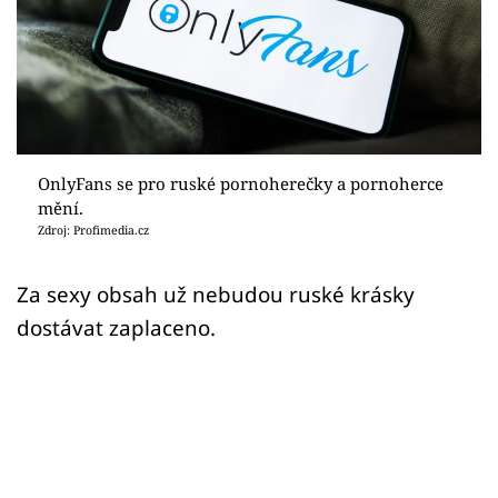
Sex a vztahy
Videa
Sledujte prima+
Přihlášení
OnlyFans se pro ruské pornoherečky a pornoherce
mění.
Zdroj: Profimedia.cz
Sledujte nás
Za sexy obsah už nebudou ruské krásky
dostávat zaplaceno.