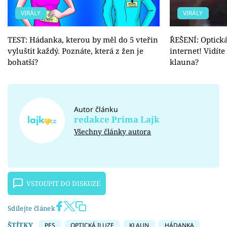
VIRÁLY
VIRÁLY
TEST: Hádanka, kterou by měl do 5 vteřin
ŘEŠENÍ: Optická
vyluštit každý. Poznáte, která z žen je
internet! Vidíte
bohatší?
klauna?
Autor článku
redakce Prima Lajk
Všechny články autora
VSTOUPIT DO DISKUZE
Sdílejte článek
ŠTÍTKY
PES
OPTICKÁ ILUZE
KLAUN
HÁDANKA