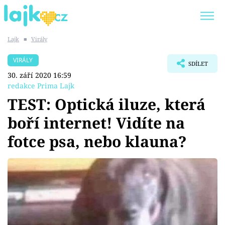
Lajk
■
Virály
Trendy:
KARLOS VÉMOLA
ONLYFANS
VIRÁLY
SDÍLET
SHOPAHOLICADEL
CLASH OF THE STARS
30. září 2020 16:59
redakce Prima Lajk
TEST: Optická iluze, která
boří internet! Vidíte na
Témata
fotce psa, nebo klauna?
Showbyznys
Youtubeři
Virály