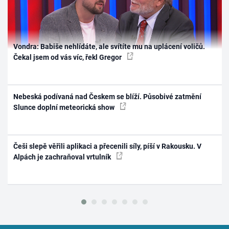
Vondra: Babiše nehlídáte, ale svítíte mu na uplácení voličů.
Čekal jsem od vás víc, řekl Gregor
Nebeská podívaná nad Českem se blíží. Působivé zatmění
Slunce doplní meteorická show
Češi slepě věřili aplikaci a přecenili síly, píší v Rakousku. V
Alpách je zachraňoval vrtulník