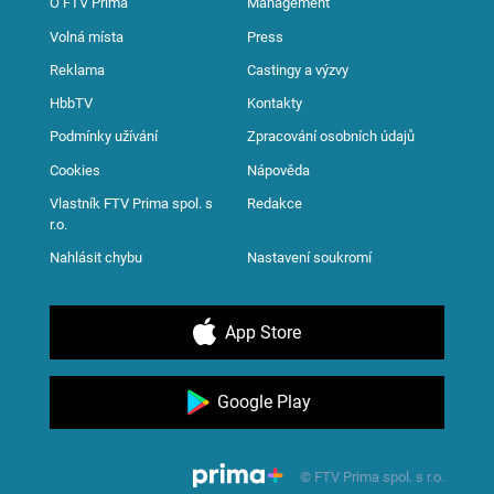
O FTV Prima
Management
Volná místa
Press
Reklama
Castingy a výzvy
HbbTV
Kontakty
Podmínky užívání
Zpracování osobních údajů
Cookies
Nápověda
Vlastník FTV Prima spol. s
Redakce
r.o.
Nahlásit chybu
Nastavení soukromí
App Store
Google Play
© FTV Prima spol. s r.o.