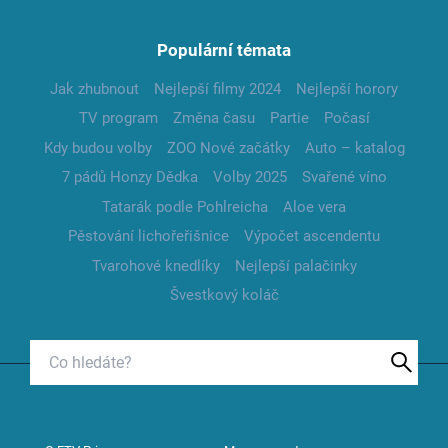
Populární témata
Jak zhubnout
Nejlepší filmy 2024
Nejlepší horory
TV program
Změna času
Partie
Počasí
Kdy budou volby
ZOO Nové začátky
Auto – katalog
7 pádů Honzy Dědka
Volby 2025
Svařené víno
Tatarák podle Pohlreicha
Aloe vera
Pěstování lichořeřišnice
Výpočet ascendentu
Tvarohové knedlíky
Nejlepší palačinky
Švestkový koláč