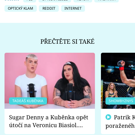
OPTICKÝ KLAM
REDDIT
INTERNET
PŘEČTĚTE SI TAKÉ
TADEÁŠ KUBĚNKA
SHOWBYZNYS
Sugar Denny a Kuběnka opět
Patrik Kincl se zastal
útočí na Veronicu Biasiol.
poraženéh
Proč je podle nich falešná a
fanoušci n