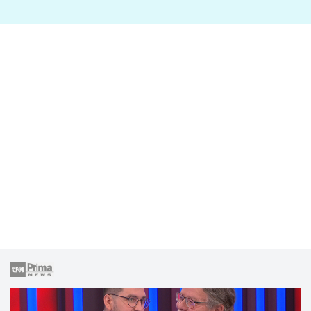
lže o své nevěře?