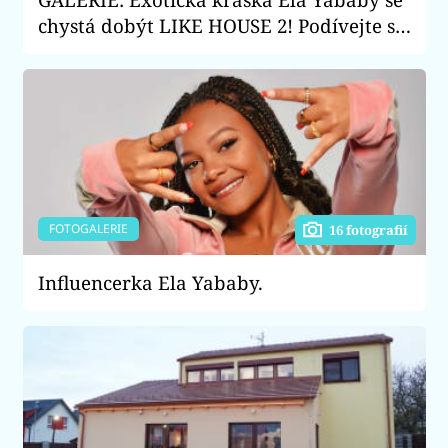
chystá dobýt LIKE HOUSE 2! Podívejte se
na její nejžhavější fotky
FOTOGALERIE
16 fotografií
Influencerka Ela Yababy.