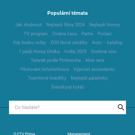
Populární témata
Jak zhubnout
Nejlepší filmy 2024
Nejlepší horory
TV program
Změna času
Partie
Počasí
Kdy budou volby
ZOO Nové začátky
Auto – katalog
7 pádů Honzy Dědka
Volby 2025
Svařené víno
Tatarák podle Pohlreicha
Aloe vera
Pěstování lichořeřišnice
Výpočet ascendentu
Tvarohové knedlíky
Nejlepší palačinky
Švestkový koláč
O FTV Prima
Management