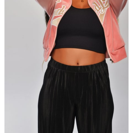
Sex a vztahy
Videa
Sledujte prima+
Přihlášení
Sledujte nás