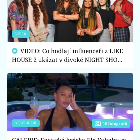
VIDEA
VIDEO: Co hodlají influenceři z LIKE
HOUSE 2 ukázat v divoké NIGHT SHOW?
Někdo se toho opravdu nebojí…
YOUTUBEŘI
16 fotografií
GALERIE: Exotická kráska Ela Yababy se