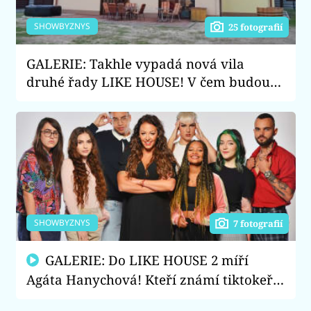
SHOWBYZNYS
25 fotografií
GALERIE: Takhle vypadá nová vila
druhé řady LIKE HOUSE! V čem budou
žít influenceři v čele s Agátou
Hanychovou?
SHOWBYZNYS
7 fotografií
GALERIE: Do LIKE HOUSE 2 míří
Agáta Hanychová! Kteří známí tiktokeři
a youtubeři se vedle ní objeví?