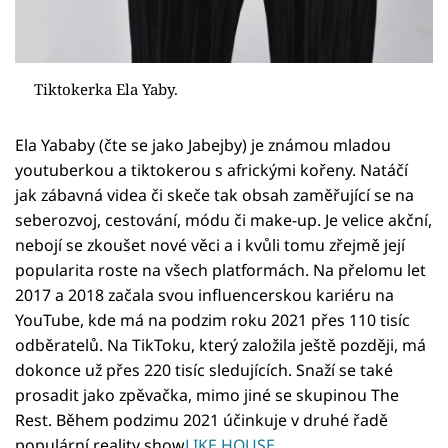
Tiktokerka Ela Yaby.
Ela Yababy (čte se jako Jabejby) je známou mladou
youtuberkou a tiktokerou s africkými kořeny. Natáčí
jak zábavná videa či skeče tak obsah zaměřující se na
seberozvoj, cestování, módu či make-up. Je velice akční,
nebojí se zkoušet nové věci a i kvůli tomu zřejmě její
popularita roste na všech platformách. Na přelomu let
2017 a 2018 začala svou influencerskou kariéru na
YouTube, kde má na podzim roku 2021 přes 110 tisíc
odběratelů. Na TikToku, který založila ještě později, má
dokonce už přes 220 tisíc sledujících. Snaží se také
prosadit jako zpěvačka, mimo jiné se skupinou The
Rest. Během podzimu 2021 účinkuje v druhé řadě
populární reality show
LIKE HOUSE
.