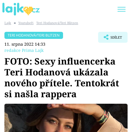
Lajk
■
Youtubeři
Teri Hodanová/Teri Blitzen
Trendy:
KARLOS VÉMOLA
ONLYFANS
TERI HODANOVÁ/TERI BLITZEN
SDÍLET
SHOPAHOLICADEL
CLASH OF THE STARS
11. srpna 2022 14:33
redakce Prima Lajk
FOTO: Sexy influencerka
Teri Hodanová ukázala
Témata
nového přítele. Tentokrát
Showbyznys
si našla rappera
Youtubeři
Virály