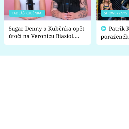
TADEÁŠ KUBĚNKA
SHOWBYZNYS
Sugar Denny a Kuběnka opět
Patrik Kincl se zastal
útočí na Veronicu Biasiol.
poraženéh
Proč je podle nich falešná a
fanoušci n
lže o své nevěře?