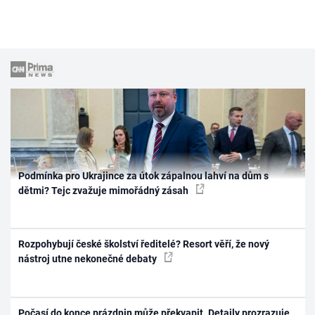
Podmínka pro Ukrajince za útok zápalnou lahví na dům s
dětmi? Tejc zvažuje mimořádný zásah
Rozpohybují české školství ředitelé? Resort věří, že nový
nástroj utne nekonečné debaty
Počasí do konce prázdnin může překvapit. Detaily prozrazuje