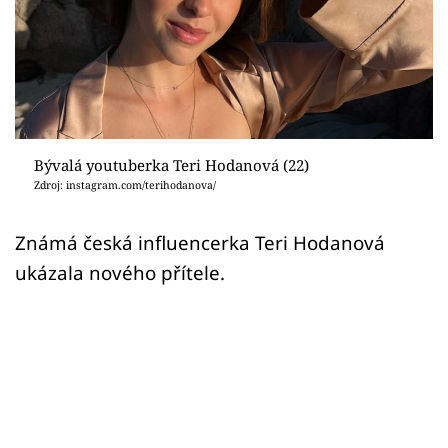
Sex a vztahy
Videa
Sledujte prima+
Přihlášení
Bývalá youtuberka Teri Hodanová (22)
Zdroj: instagram.com/terihodanova/
Sledujte nás
Známá česká influencerka Teri Hodanová
ukázala nového přítele.