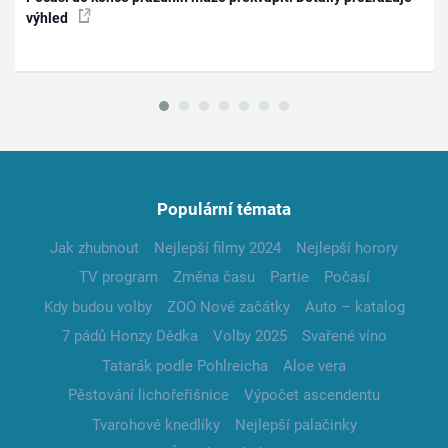
výhled
Populární témata
Jak zhubnout
Nejlepší filmy 2024
Nejlepší horory
TV program
Změna času
Partie
Počasí
Kdy budou volby
ZOO Nové začátky
Auto – katalog
7 pádů Honzy Dědka
Volby 2025
Svařené víno
Tatarák podle Pohlreicha
Aloe vera
Pěstování lichořeřišnice
Výpočet ascendentu
Tvarohové knedlíky
Nejlepší palačinky