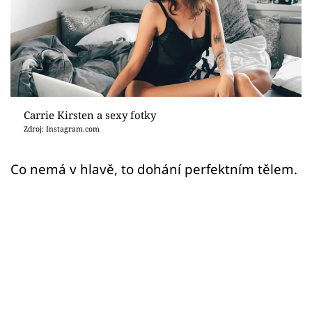
Sex a vztahy
Videa
Sledujte prima+
Přihlášení
Carrie Kirsten a sexy fotky
Zdroj: Instagram.com
Sledujte nás
Co nemá v hlavě, to dohání perfektním tělem.