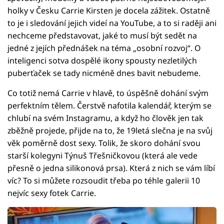
holky v Česku Carrie Kirsten je docela zážitek. Ostatně
to je i sledování jejich videí na YouTube, a to si raději ani
nechceme představovat, jaké to musí být sedět na
jedné z jejích přednášek na téma „osobní rozvoj“. O
inteligenci sotva dospělé ikony spousty nezletilých
puberťaček se tady nicméně dnes bavit nebudeme.
Co totiž nemá Carrie v hlavě, to úspěšně dohání svým
perfektním tělem. Čerstvě nafotila kalendář, kterým se
chlubí na svém Instagramu, a když ho člověk jen tak
zběžně projede, přijde na to, že 19letá slečna je na svůj
věk poměrně dost sexy. Tolik, že skoro dohání svou
starší kolegyni Týnuš Třešničkovou (která ale vede
přesně o jedna silikonová prsa). Která z nich se vám líbí
víc? To si můžete rozsoudit třeba po téhle galerii 10
nejvíc sexy fotek Carrie.