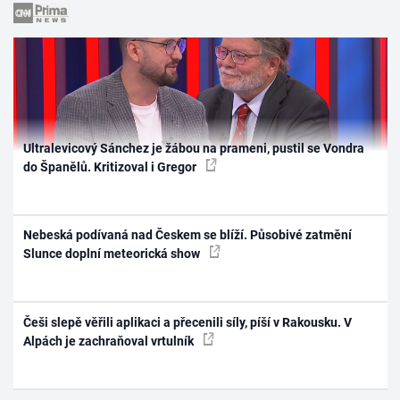
Ultralevicový Sánchez je žábou na prameni, pustil se Vondra
do Španělů. Kritizoval i Gregor
Nebeská podívaná nad Českem se blíží. Působivé zatmění
Slunce doplní meteorická show
Češi slepě věřili aplikaci a přecenili síly, píší v Rakousku. V
Alpách je zachraňoval vrtulník