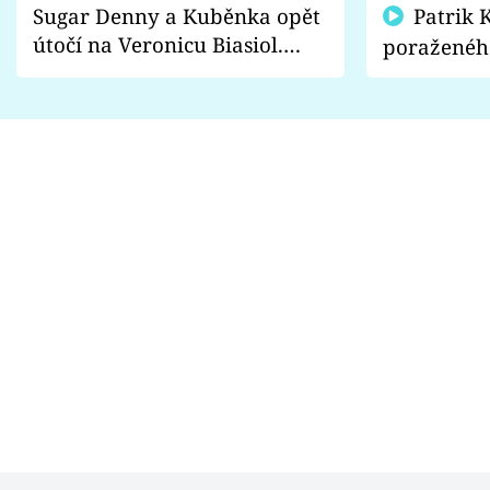
Sugar Denny a Kuběnka opět
Patrik Kincl se zastal
útočí na Veronicu Biasiol.
poraženéh
Proč je podle nich falešná a
fanoušci n
lže o své nevěře?