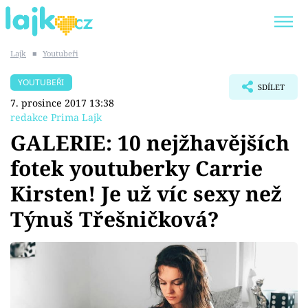
Lajk
■
Youtubeři
Trendy:
KARLOS VÉMOLA
ONLYFANS
YOUTUBEŘI
SDÍLET
SHOPAHOLICADEL
CLASH OF THE STARS
7. prosince 2017 13:38
redakce Prima Lajk
GALERIE: 10 nejžhavějších
fotek youtuberky Carrie
Témata
Kirsten! Je už víc sexy než
Showbyznys
Týnuš Třešničková?
Youtubeři
Virály