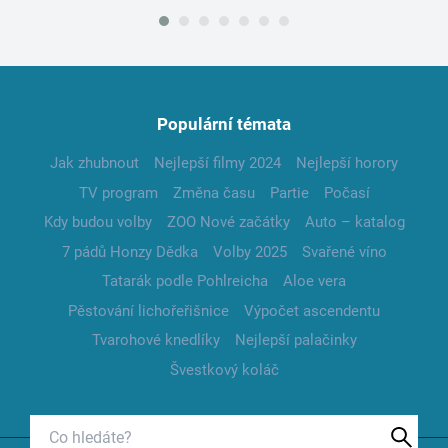
Populární témata
Jak zhubnout
Nejlepší filmy 2024
Nejlepší horory
TV program
Změna času
Partie
Počasí
Kdy budou volby
ZOO Nové začátky
Auto – katalog
7 pádů Honzy Dědka
Volby 2025
Svařené víno
Tatarák podle Pohlreicha
Aloe vera
Pěstování lichořeřišnice
Výpočet ascendentu
Tvarohové knedlíky
Nejlepší palačinky
Švestkový koláč