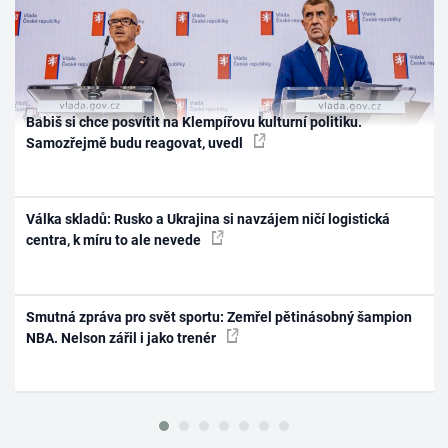
Babiš si chce posvítit na Klempířovu kulturní politiku.
Samozřejmě budu reagovat, uvedl
Válka skladů: Rusko a Ukrajina si navzájem ničí logistická
centra, k míru to ale nevede
Smutná zpráva pro svět sportu: Zemřel pětinásobný šampion
NBA. Nelson zářil i jako trenér