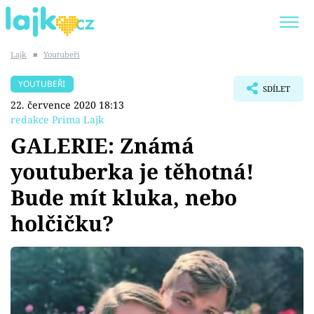
Lajk
■
Youtubeři
Trendy:
KARLOS VÉMOLA
ONLYFANS
YOUTUBEŘI
SDÍLET
SHOPAHOLICADEL
CLASH OF THE STARS
22. července 2020 18:13
redakce Prima Lajk
GALERIE: Známá
youtuberka je těhotná!
Témata
Bude mít kluka, nebo
Showbyznys
holčičku?
Youtubeři
Virály