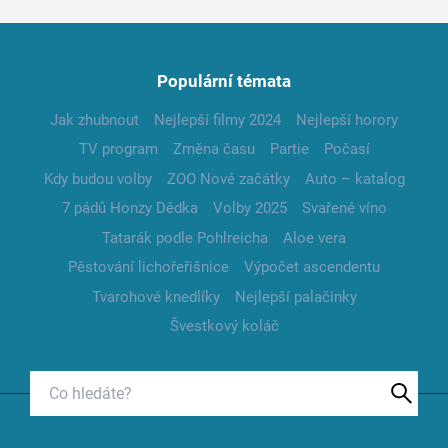
Populární témata
Jak zhubnout
Nejlepší filmy 2024
Nejlepší horory
TV program
Změna času
Partie
Počasí
Kdy budou volby
ZOO Nové začátky
Auto – katalog
7 pádů Honzy Dědka
Volby 2025
Svařené víno
Tatarák podle Pohlreicha
Aloe vera
Pěstování lichořeřišnice
Výpočet ascendentu
Tvarohové knedlíky
Nejlepší palačinky
Švestkový koláč