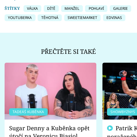
ŠTÍTKY
VÁLKA
DÍTĚ
MANŽEL
POHLAVÍ
GALERIE
YOUTUBERKA
TĚHOTNÁ
SWEETIEMARKET
EDVINAS
PŘEČTĚTE SI TAKÉ
TADEÁŠ KUBĚNKA
SHOWBYZNYS
Sugar Denny a Kuběnka opět
Patrik Kincl se zastal
útočí na Veronicu Biasiol.
poraženéh