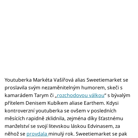
Youtuberka Markéta Vašířová alias Sweetiemarket se
proslavila svým nezaměnitelným humorem, skeči s
kamarádem Tarym či „
rozchodovou válkou
“ s bývalým
přítelem Denisem Kubíkem aliase Earthem. Kdysi
kontroverzní youtuberka se ovšem v posledních
měsících rapidně zklidnila, zejména díky šťastnému
manželství se svojí litevskou láskou Edvinasem, za
něhož se
provdala
minulý rok. Sweetiemarket se pak