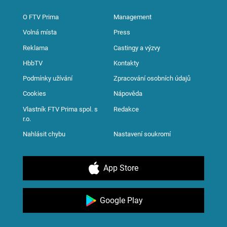
O FTV Prima
Management
Volná místa
Press
Reklama
Castingy a výzvy
HbbTV
Kontakty
Podmínky užívání
Zpracování osobních údajů
Cookies
Nápověda
Vlastník FTV Prima spol. s
Redakce
r.o.
Nahlásit chybu
Nastavení soukromí
App Store
Google Play