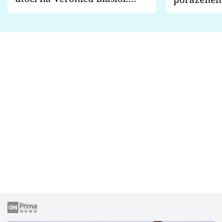
Proč je podle nich falešná a
fanoušci n
lže o své nevěře?