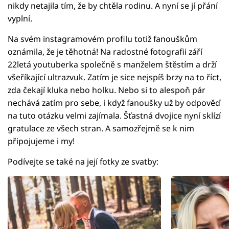
nikdy netajila tím, že by chtěla rodinu. A nyní se jí přání
vyplní.
Na svém instagramovém profilu totiž fanouškům
oznámila, že je těhotná! Na radostné fotografii září
22letá youtuberka společně s manželem štěstím a drží
všeříkající ultrazvuk. Zatím je sice nejspíš brzy na to říct,
zda čekají kluka nebo holku. Nebo si to alespoň pár
nechává zatím pro sebe, i když fanoušky už by odpověď
na tuto otázku velmi zajímala. Šťastná dvojice nyní sklízí
gratulace ze všech stran. A samozřejmě se k nim
připojujeme i my!
Podívejte se také na její fotky ze svatby: