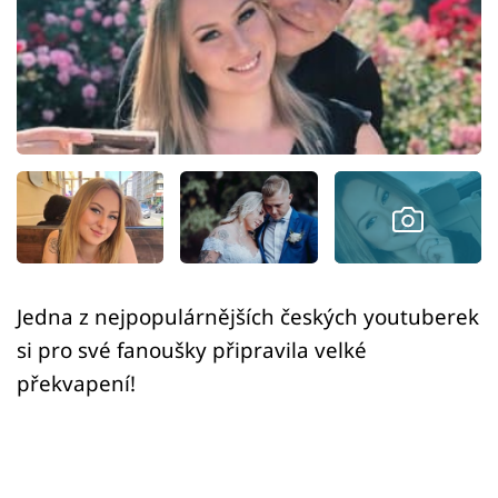
Sex a vztahy
Videa
Sledujte prima+
Přihlášení
Sledujte nás
Jedna z nejpopulárnějších českých youtuberek
si pro své fanoušky připravila velké
překvapení!