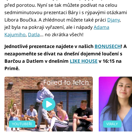
před porotou. Nyní se tak můžete podívat na celou
sedmiminutovou prezentaci Báry i s rýpavými otázkami
Libora Boučka. A zhlédnout můžete také práci
Djany
,
jež byla na pokraji vyřazení, ale i nápady
Adama
Kajumiho
,
Datla
… no zkrátka všech!
Jednotlivé prezentace najdete v našich
BONUSECH
! A
nezapomeňte se dívat na dnešní dojemné loučení s
Barčou a Datlem v dnešním
LIKE HOUSE
v 16:15 na
Primě.
Failed to fetch
YOUTUBEŘI
VIRÁLY