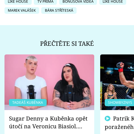
LIKE HOUSE
TV PRIMA
BONUSOVÁ VIDEA
LIKE HOUSE
MAREK VALÁŠEK
BÁRA STŘÍTESKÁ
PŘEČTĚTE SI TAKÉ
TADEÁŠ KUBĚNKA
SHOWBYZNYS
Sugar Denny a Kuběnka opět
Patrik Kincl se zastal
útočí na Veronicu Biasiol.
poraženéh
Proč je podle nich falešná a