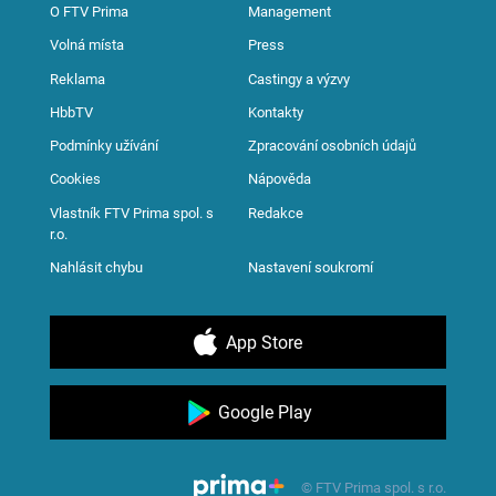
O FTV Prima
Management
Volná místa
Press
Reklama
Castingy a výzvy
HbbTV
Kontakty
Podmínky užívání
Zpracování osobních údajů
Cookies
Nápověda
Vlastník FTV Prima spol. s
Redakce
r.o.
Nahlásit chybu
Nastavení soukromí
App Store
Google Play
© FTV Prima spol. s r.o.