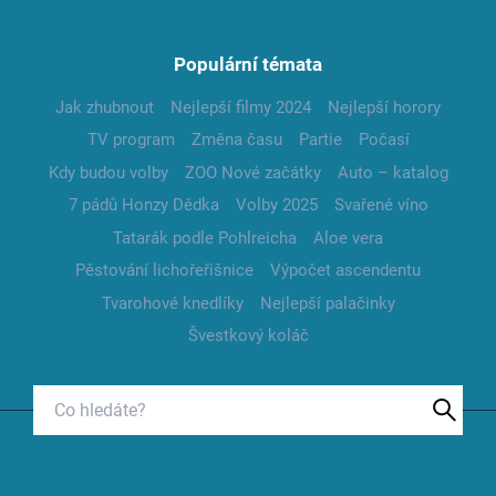
Populární témata
Jak zhubnout
Nejlepší filmy 2024
Nejlepší horory
TV program
Změna času
Partie
Počasí
Kdy budou volby
ZOO Nové začátky
Auto – katalog
7 pádů Honzy Dědka
Volby 2025
Svařené víno
Tatarák podle Pohlreicha
Aloe vera
Pěstování lichořeřišnice
Výpočet ascendentu
Tvarohové knedlíky
Nejlepší palačinky
Švestkový koláč