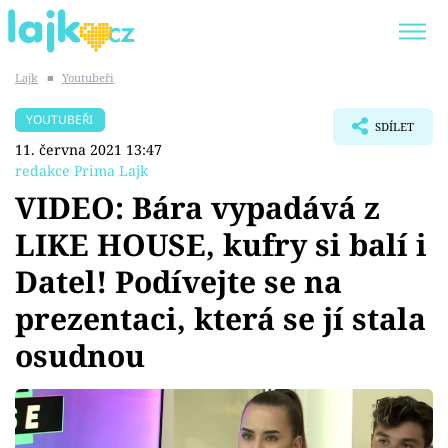
Lajk
■
Youtubeři
Trendy:
KARLOS VÉMOLA
ONLYFANS
YOUTUBEŘI
SDÍLET
SHOPAHOLICADEL
CLASH OF THE STARS
11. června 2021 13:47
redakce Prima Lajk
VIDEO: Bára vypadává z
LIKE HOUSE, kufry si balí i
Témata
Datel! Podívejte se na
Showbyznys
prezentaci, která se jí stala
osudnou
Youtubeři
Virály