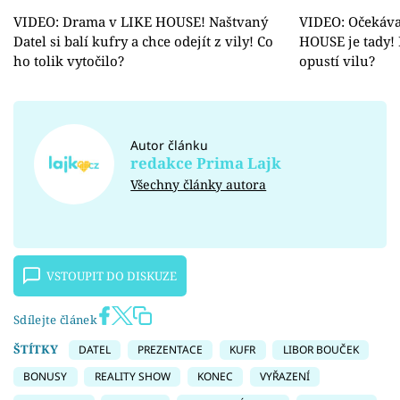
VIDEO: Drama v LIKE HOUSE! Naštvaný
VIDEO: Očekáva
Datel si balí kufry a chce odejít z vily! Co
HOUSE je tady! 
ho tolik vytočilo?
opustí vilu?
Autor článku
redakce Prima Lajk
Všechny články autora
VSTOUPIT DO DISKUZE
Sdílejte článek
ŠTÍTKY
DATEL
PREZENTACE
KUFR
LIBOR BOUČEK
BONUSY
REALITY SHOW
KONEC
VYŘAZENÍ