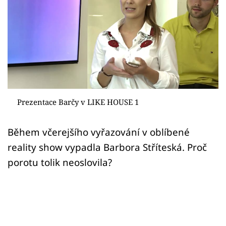
Sex a vztahy
Videa
Sledujte prima+
Přihlášení
Prezentace Barčy v LIKE HOUSE 1
Sledujte nás
Během včerejšího vyřazování v oblíbené
reality show vypadla Barbora Stříteská. Proč
porotu tolik neoslovila?