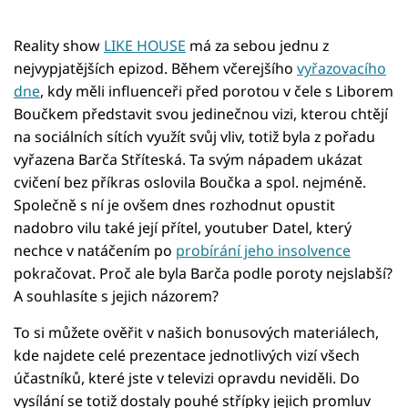
Reality show
LIKE HOUSE
má za sebou jednu z
nejvypjatějších epizod. Během včerejšího
vyřazovacího
dne
, kdy měli influenceři před porotou v čele s Liborem
Boučkem představit svou jedinečnou vizi, kterou chtějí
na sociálních sítích využít svůj vliv, totiž byla z pořadu
vyřazena Barča Stříteská. Ta svým nápadem ukázat
cvičení bez příkras oslovila Boučka a spol. nejméně.
Společně s ní je ovšem dnes rozhodnut opustit
nadobro vilu také její přítel, youtuber Datel, který
nechce v natáčením po
probírání jeho insolvence
pokračovat. Proč ale byla Barča podle poroty nejslabší?
A souhlasíte s jejich názorem?
To si můžete ověřit v našich bonusových materiálech,
kde najdete celé prezentace jednotlivých vizí všech
účastníků, které jste v televizi opravdu neviděli. Do
vysílání se totiž dostaly pouhé střípky jejich promluv