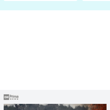
fanoušci n
lže o své nevěře?