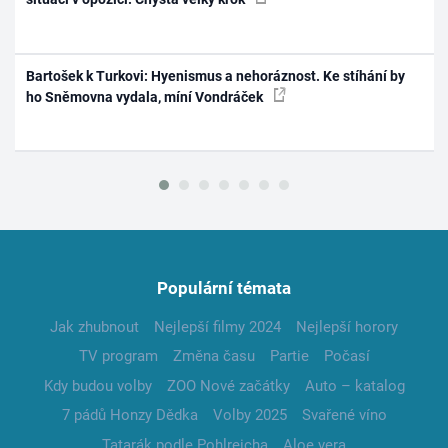
Bartošek k Turkovi: Hyenismus a nehoráznost. Ke stíhání by
ho Sněmovna vydala, míní Vondráček
Populární témata
Jak zhubnout
Nejlepší filmy 2024
Nejlepší horory
TV program
Změna času
Partie
Počasí
Kdy budou volby
ZOO Nové začátky
Auto – katalog
7 pádů Honzy Dědka
Volby 2025
Svařené víno
Tatarák podle Pohlreicha
Aloe vera