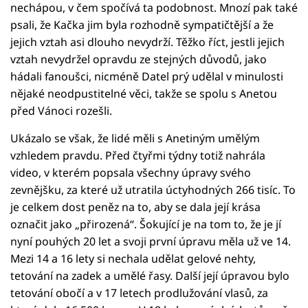
nechápou, v čem spočívá ta podobnost. Mnozí pak také
psali, že Kačka jim byla rozhodně sympatičtější a že
jejich vztah asi dlouho nevydrží. Těžko říct, jestli jejich
vztah nevydržel opravdu ze stejných důvodů, jako
hádali fanoušci, nicméně Datel prý udělal v minulosti
nějaké neodpustitelné věci, takže se spolu s Anetou
před Vánoci rozešli.
Ukázalo se však, že lidé měli s Anetiným umělým
vzhledem pravdu. Před čtyřmi týdny totiž nahrála
video, v kterém popsala všechny úpravy svého
zevnějšku, za které už utratila úctyhodných 266 tisíc. To
je celkem dost peněz na to, aby se dala její krása
označit jako „přirozená“. Šokující je na tom to, že je jí
nyní pouhých 20 let a svoji první úpravu měla už ve 14.
Mezi 14 a 16 lety si nechala udělat gelové nehty,
tetování na zadek a umělé řasy. Další její úpravou bylo
tetování obočí a v 17 letech prodlužování vlasů, za