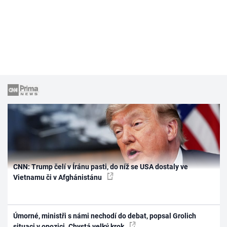
CNN: Trump čelí v Íránu pasti, do níž se USA dostaly ve
Vietnamu či v Afghánistánu
Úmorné, ministři s námi nechodí do debat, popsal Grolich
situaci v opozici. Chystá velký krok