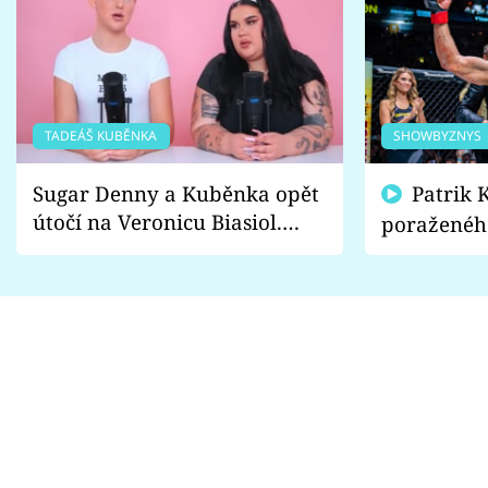
TADEÁŠ KUBĚNKA
SHOWBYZNYS
Sugar Denny a Kuběnka opět
Patrik Kincl se zastal
útočí na Veronicu Biasiol.
poraženéh
Proč je podle nich falešná a
fanoušci n
lže o své nevěře?