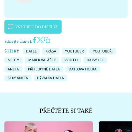
VSTOUPIT DO DISKUZE
Sdílejte článek
ŠTÍTKY
DATEL
KRÁSA
YOUTUBER
YOUTUBEŘI
NEHTY
MAREK VALÁŠEK
VZHLED
DAISY LEE
ANETA
PŘÍTELKYNĚ DATLA
DATLOVA HOLKA
SEXY ANETA
BÝVALKA DATLA
PŘEČTĚTE SI TAKÉ