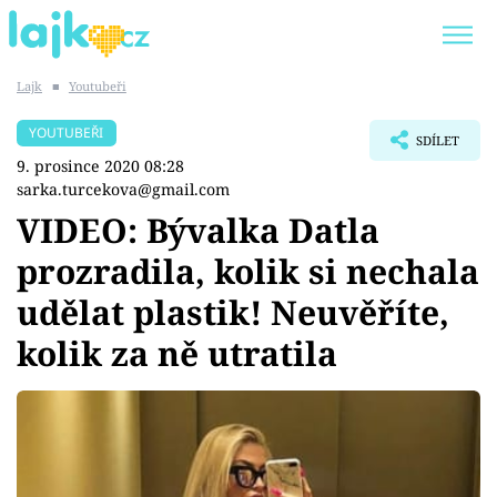
Lajk
■
Youtubeři
Trendy:
KARLOS VÉMOLA
ONLYFANS
YOUTUBEŘI
SDÍLET
SHOPAHOLICADEL
CLASH OF THE STARS
9. prosince 2020 08:28
sarka.turcekova@gmail.com
VIDEO: Bývalka Datla
prozradila, kolik si nechala
Témata
udělat plastik! Neuvěříte,
Showbyznys
kolik za ně utratila
Youtubeři
Virály