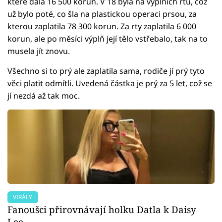
které dala 16 500 korun. V 18 byla na výplních rtů, což
už bylo poté, co šla na plastickou operaci prsou, za
kterou zaplatila 78 300 korun. Za rty zaplatila 6 000
korun, ale po měsíci výplň její tělo vstřebalo, tak na to
musela jít znovu.
Všechno si to prý ale zaplatila sama, rodiče jí prý tyto
věci platit odmítli. Uvedená částka je prý za 5 let, což se
jí nezdá až tak moc.
VIRÁLY
Fanoušci přirovnávají holku Datla k Daisy
Lee