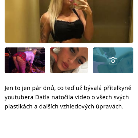
Sex a vztahy
Videa
Sledujte prima+
Přihlášení
Sledujte nás
Jen to jen pár dnů, co teď už bývalá přítelkyně
youtubera Datla natočila video o všech svých
plastikách a dalších vzhledových úpravách.