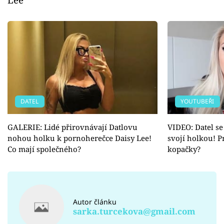
DATEL
YOUTUBEŘI
GALERIE: Lidé přirovnávají Datlovu
VIDEO: Datel se
nohou holku k pornoherečce Daisy Lee!
svojí holkou! 
Co mají společného?
kopačky?
Autor článku
sarka.turcekova@gmail.com