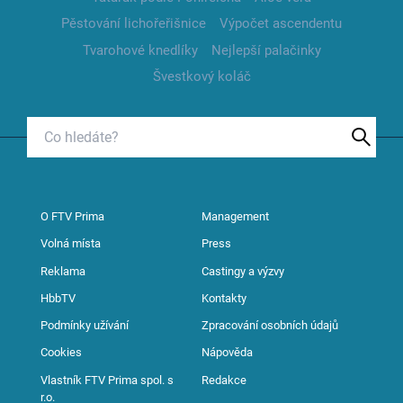
Pěstování lichořeřišnice
Výpočet ascendentu
Tvarohové knedlíky
Nejlepší palačinky
Švestkový koláč
O FTV Prima
Management
Volná místa
Press
Reklama
Castingy a výzvy
HbbTV
Kontakty
Podmínky užívání
Zpracování osobních údajů
Cookies
Nápověda
Vlastník FTV Prima spol. s
Redakce
r.o.