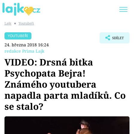
Lajk
■
Youtubeři
Trendy:
KARLOS VÉMOLA
ONLYFANS
YOUTUBEŘI
SDÍLET
SHOPAHOLICADEL
CLASH OF THE STARS
24. března 2018 16:24
redakce Prima Lajk
VIDEO: Drsná bitka
Psychopata Bejra!
Témata
Známého youtubera
Showbyznys
napadla parta mladíků. Co
se stalo?
Youtubeři
Virály