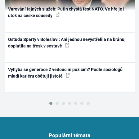
Varování tajných služeb: Putin chystá test NATO. Ve hře je i
útok na české sousedy
Ostuda Sparty v Boleslavi: Ani jednou nevystřelila na bránu,
doplatila na třesk v sestavě
Vyhýbá se generace Z vedoucím pozicím? Podle sociologů
mladí kariéru obětují jistotě
Populární témata