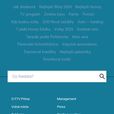
Jak zhubnout
Nejlepší filmy 2024
Nejlepší horory
TV program
Změna času
Partie
Počasí
Kdy budou volby
ZOO Nové začátky
Auto – katalog
7 pádů Honzy Dědka
Volby 2025
Svařené víno
Tatarák podle Pohlreicha
Aloe vera
Pěstování lichořeřišnice
Výpočet ascendentu
Tvarohové knedlíky
Nejlepší palačinky
Švestkový koláč
O FTV Prima
Management
Volná místa
Press