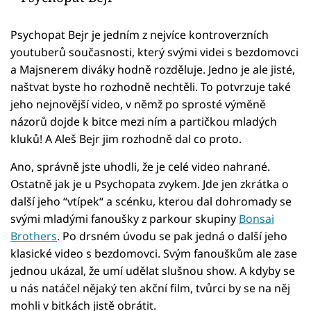
Psychopat Bejr je jedním z nejvíce kontroverzních
youtuberů současnosti, který svými videi s bezdomovci
a Majsnerem diváky hodně rozděluje. Jedno je ale jisté,
naštvat byste ho rozhodně nechtěli. To potvrzuje také
jeho nejnovější video, v němž po sprosté výměně
názorů dojde k bitce mezi ním a partičkou mladých
kluků! A Aleš Bejr jim rozhodně dal co proto.
Ano, správně jste uhodli, že je celé video nahrané.
Ostatně jak je u Psychopata zvykem. Jde jen zkrátka o
další jeho “vtípek“ a scénku, kterou dal dohromady se
svými mladými fanoušky z parkour skupiny
Bonsai
Brothers
. Po drsném úvodu se pak jedná o další jeho
klasické video s bezdomovci. Svým fanouškům ale zase
jednou ukázal, že umí udělat slušnou show. A kdyby se
u nás natáčel nějaký ten akční film, tvůrci by se na něj
mohli v bitkách jistě obrátit.