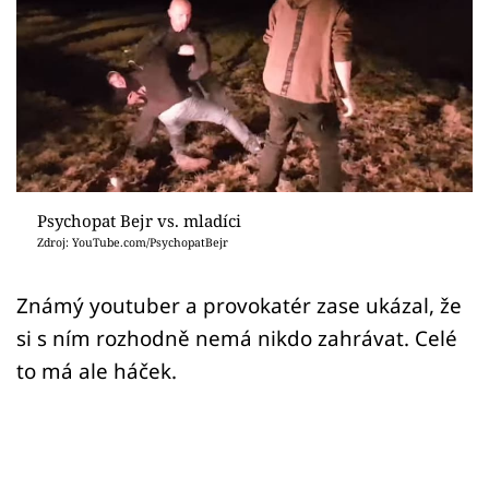
Sex a vztahy
Videa
Sledujte prima+
Přihlášení
Psychopat Bejr vs. mladíci
Zdroj: YouTube.com/PsychopatBejr
Sledujte nás
Známý youtuber a provokatér zase ukázal, že
si s ním rozhodně nemá nikdo zahrávat. Celé
to má ale háček.