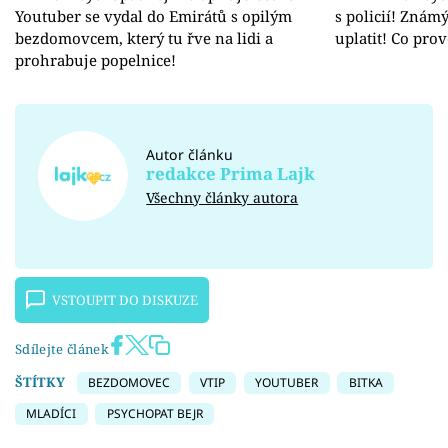
Youtuber se vydal do Emirátů s opilým
s policií! Známý
bezdomovcem, který tu řve na lidi a
uplatit! Co prov
prohrabuje popelnice!
Autor článku
redakce Prima Lajk
Všechny články autora
VSTOUPIT DO DISKUZE
Sdílejte článek
ŠTÍTKY
BEZDOMOVEC
VTIP
YOUTUBER
BITKA
MLADÍCI
PSYCHOPAT BEJR