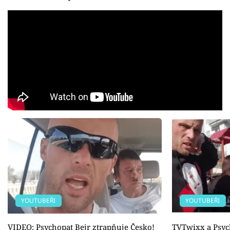
YOUTUBEŘI
YOUTUBEŘI
VIDEO: Psychopat Bejr ztrapňuje Česko!
TVTwixx a Psyc