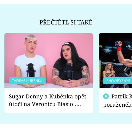
PŘEČTĚTE SI TAKÉ
TADEÁŠ KUBĚNKA
SHOWBYZNYS
Sugar Denny a Kuběnka opět
Patrik Kincl se zastal
útočí na Veronicu Biasiol.
poraženéh
Proč je podle nich falešná a
fanoušci n
lže o své nevěře?