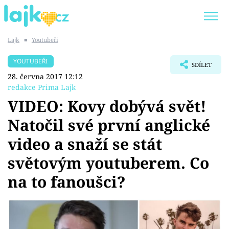
Lajk
■
Youtubeři
Trendy:
KARLOS VÉMOLA
ONLYFANS
YOUTUBEŘI
SDÍLET
SHOPAHOLICADEL
CLASH OF THE STARS
28. června 2017 12:12
redakce Prima Lajk
VIDEO: Kovy dobývá svět!
Natočil své první anglické
Témata
video a snaží se stát
Showbyznys
světovým youtuberem. Co
na to fanoušci?
Youtubeři
Virály