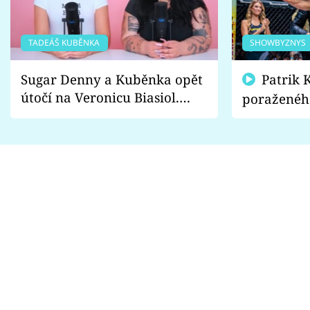
TADEÁŠ KUBĚNKA
SHOWBYZNYS
Sugar Denny a Kuběnka opět
Patrik Kincl se zastal
útočí na Veronicu Biasiol.
poraženéh
Proč je podle nich falešná a
fanoušci n
lže o své nevěře?