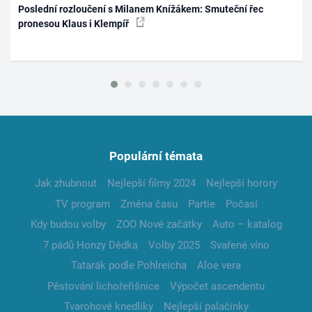
Poslední rozloučení s Milanem Knížákem: Smuteční řec
pronesou Klaus i Klempíř
Populární témata
Jak zhubnout
Nejlepší filmy 2024
Nejlepší horory
TV program
Změna času
Partie
Počasí
Kdy budou volby
ZOO Nové začátky
Auto – katalog
7 pádů Honzy Dědka
Volby 2025
Svařené víno
Tatarák podle Pohlreicha
Aloe vera
Pěstování lichořeřišnice
Výpočet ascendentu
Tvarohové knedlíky
Nejlepší palačinky