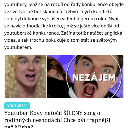
youtubery, jenž se na rozdíl od řady konkurence obejde
ve své tvorbě bez skandálů či zbytečných konfliktů.
Loni byl dokonce vyhlášen videoblogerem roku. Nyní
se navíc odhodlal ke kroku, jímž se ještě více odliší od
youtuberské konkurence. Začíná totiž natáčet anglická
videa, a tak trochu pokukuje o tom stát se světovým
youtuberem.
YOUTUBEŘI
Youtuber Kovy natočil ŠÍLENÝ song o
rodinných neshodách! Chce být trapnější
než Misha?!