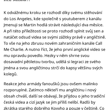
K odvážnému kroku se rozhodl díky svému stěhování
do Los Angeles, kde společně s youtuberem z kanálu
Jmenuji se Martin hodlá strávit následující dva měsíce.
A při této příležitosti se proto rozhodl splnit svůj sen a
natáčet odsud videa se svými zážitky právě v angličtině.
To vše na jeho zbrusu novém zahraničním kanále Call
Me Charlie. A nutno říct, že jeho první anglické video se
mu opravdu povedlo. Hezky v něm shrne svou
dosavadní pětiletou tvorbu, udělá si legraci ze svého
jména a svou angličtinou strčí do kapsy většinu svých
kolegů.
Reakce jeho armády fanoušků jsou ovšem malinko
rozporuplné. Zatímco někteří mu angličtinu i nový
obsah chválí, další se obávají, že přijdou o jeho tradiční
česká videa a cizí jazyk se jim příliš nelíbí. Radši by
zkrátka starého dobrého Kovyho a pouze v češtině. Co