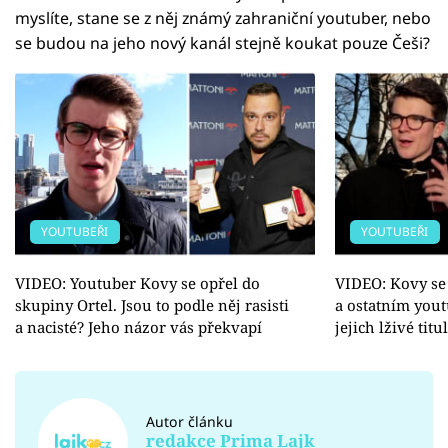
myslíte, stane se z něj známý zahraniční youtuber, nebo
se budou na jeho nový kanál stejně koukat pouze Češi?
YOUTUBEŘI
YOUTUBEŘI
VIDEO: Youtuber Kovy se opřel do
VIDEO: Kovy se
skupiny Ortel. Jsou to podle něj rasisti
a ostatním you
a nacisté? Jeho názor vás překvapí
jejich lživé tit
Autor článku
redakce Prima Lajk