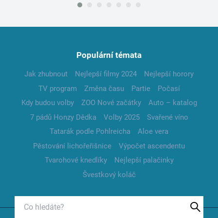
Populární témata
Jak zhubnout
Nejlepší filmy 2024
Nejlepší horory
TV program
Změna času
Partie
Počasí
Kdy budou volby
ZOO Nové začátky
Auto – katalog
7 pádů Honzy Dědka
Volby 2025
Svařené víno
Tatarák podle Pohlreicha
Aloe vera
Pěstování lichořeřišnice
Výpočet ascendentu
Tvarohové knedlíky
Nejlepší palačinky
Švestkový koláč