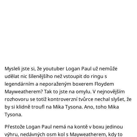
Mysleli jste si, že youtuber Logan Paul už nemůže
udělat nic šílenějšího než vstoupit do ringu s
legendárním a neporaženým boxerem Floydem
Mayweatherem? Tak to jste na omylu. V nejnovějším
rozhovoru se totiž kontroverzní tvůrce nechal slyšet, že
by si klidně troufl na Mika Tysona. Ano, toho Mika
Tysona.
Přestože Logan Paul nemá na kontě v boxu jedinou
výhru, nedávných osm kol s Mayweatherem, kdy to