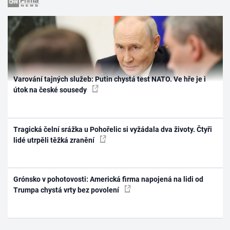
Varování tajných služeb: Putin chystá test NATO. Ve hře je i
útok na české sousedy
Tragická čelní srážka u Pohořelic si vyžádala dva životy. Čtyři
lidé utrpěli těžká zranění
Grónsko v pohotovosti: Americká firma napojená na lidi od
Trumpa chystá vrty bez povolení