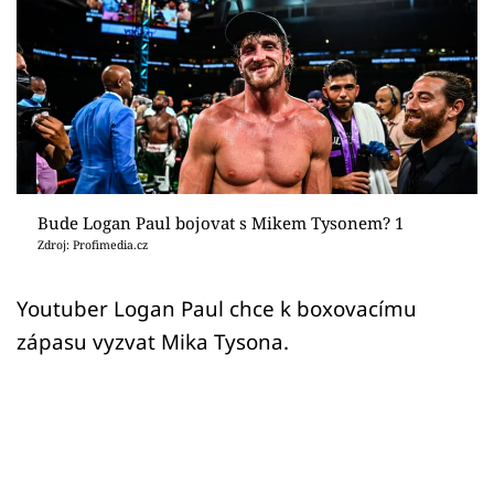
Sex a vztahy
Videa
Sledujte prima+
Přihlášení
Bude Logan Paul bojovat s Mikem Tysonem? 1
Zdroj: Profimedia.cz
Sledujte nás
Youtuber Logan Paul chce k boxovacímu
zápasu vyzvat Mika Tysona.