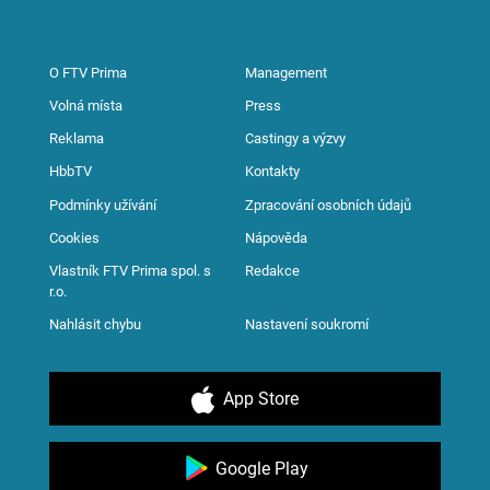
O FTV Prima
Management
Volná místa
Press
Reklama
Castingy a výzvy
HbbTV
Kontakty
Podmínky užívání
Zpracování osobních údajů
Cookies
Nápověda
Vlastník FTV Prima spol. s
Redakce
r.o.
Nahlásit chybu
Nastavení soukromí
App Store
Google Play