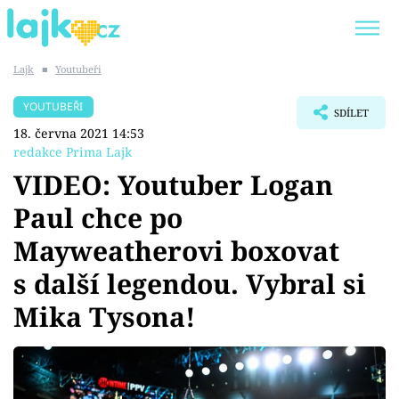
Lajk
■
Youtubeři
Trendy:
KARLOS VÉMOLA
ONLYFANS
YOUTUBEŘI
SDÍLET
SHOPAHOLICADEL
CLASH OF THE STARS
18. června 2021 14:53
redakce Prima Lajk
VIDEO: Youtuber Logan
Paul chce po
Témata
Mayweatherovi boxovat
Showbyznys
s další legendou. Vybral si
Mika Tysona!
Youtubeři
Virály