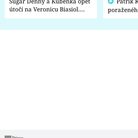
Sugar Denny a Kuběnka opět
Patrik Kincl se zastal
útočí na Veronicu Biasiol.
poraženéh
Proč je podle nich falešná a
fanoušci n
lže o své nevěře?