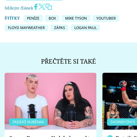
Sdílejte článek
ŠTÍTKY
PENÍZE
BOX
MIKE TYSON
YOUTUBER
FLOYD MAYWEATHER
ZÁPAS
LOGAN PAUL
PŘEČTĚTE SI TAKÉ
TADEÁŠ KUBĚNKA
SHOWBYZNYS