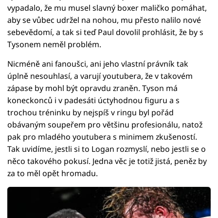
vypadalo, že mu musel slavný boxer maličko pomáhat,
aby se vůbec udržel na nohou, mu přesto nalilo nové
sebevědomí, a tak si teď Paul dovolil prohlásit, že by s
Tysonem neměl problém.
Nicméně ani fanoušci, ani jeho vlastní právník tak
úplně nesouhlasí, a varují youtubera, že v takovém
zápase by mohl být opravdu zraněn. Tyson má
koneckonců i v padesáti úctyhodnou figuru a s
trochou tréninku by nejspíš v ringu byl pořád
obávaným soupeřem pro většinu profesionálu, natož
pak pro mladého youtubera s minimem zkušeností.
Tak uvidíme, jestli si to Logan rozmyslí, nebo jestli se o
něco takového pokusí. Jedna věc je totiž jistá, peněz by
za to měl opět hromadu.