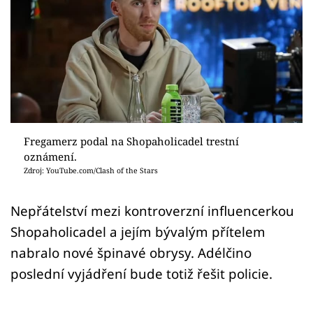
Sex a vztahy
Videa
Sledujte prima+
Přihlášení
Fregamerz podal na Shopaholicadel trestní
oznámení.
Sledujte nás
Zdroj: YouTube.com/Clash of the Stars
Nepřátelství mezi kontroverzní influencerkou
Shopaholicadel a jejím bývalým přítelem
nabralo nové špinavé obrysy. Adélčino
poslední vyjádření bude totiž řešit policie.