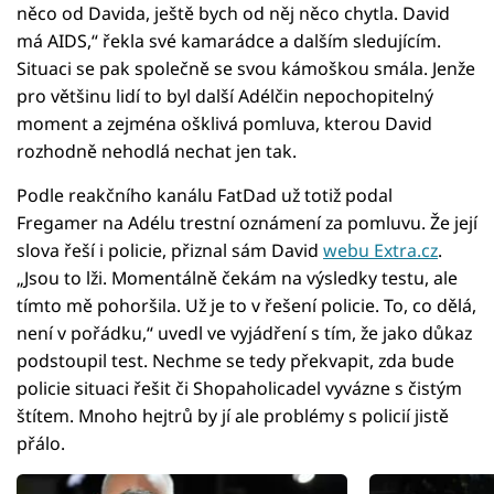
něco od Davida, ještě bych od něj něco chytla. David
má AIDS,“ řekla své kamarádce a dalším sledujícím.
Situaci se pak společně se svou kámoškou smála. Jenže
pro většinu lidí to byl další Adélčin nepochopitelný
moment a zejména ošklivá pomluva, kterou David
rozhodně nehodlá nechat jen tak.
Podle reakčního kanálu FatDad už totiž podal
Fregamer na Adélu trestní oznámení za pomluvu. Že její
slova řeší i policie, přiznal sám David
webu Extra.cz
.
„Jsou to lži. Momentálně čekám na výsledky testu, ale
tímto mě pohoršila. Už je to v řešení policie. To, co dělá,
není v pořádku,“ uvedl ve vyjádření s tím, že jako důkaz
podstoupil test. Nechme se tedy překvapit, zda bude
policie situaci řešit či Shopaholicadel vyvázne s čistým
štítem. Mnoho hejtrů by jí ale problémy s policií jistě
přálo.