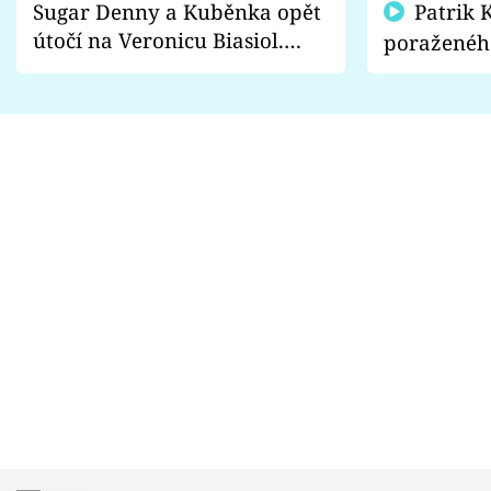
Sugar Denny a Kuběnka opět
Patrik Kincl se zastal
útočí na Veronicu Biasiol.
poraženéh
Proč je podle nich falešná a
fanoušci n
lže o své nevěře?