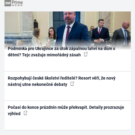
Podmínka pro Ukrajince za útok zápalnou lahví na dům s
dětmi? Tejc zvažuje mimořádný zásah
Rozpohybují české školství ředitelé? Resort věří, že nový
nástroj utne nekonečné debaty
Počasí do konce prázdnin může překvapit. Detaily prozrazuje
výhled