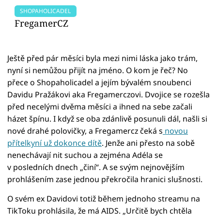
SHOPAHOLICADEL
FregamerCZ
Ještě před pár měsíci byla mezi nimi láska jako trám,
nyní si nemůžou přijít na jméno. O kom je řeč? No
přece o Shopaholicadel a jejím bývalém snoubenci
Davidu Pražákovi aka Fregamerczovi. Dvojice se rozešla
před necelými dvěma měsíci a ihned na sebe začali
házet špínu. I když se oba zdánlivě posunuli dál, našli si
nové drahé polovičky, a Fregamercz čeká s
novou
přítelkyní už dokonce dítě
. Jenže ani přesto na sobě
nenechávají nit suchou a zejména Adéla se
v posledních dnech „činí“. A se svým nejnovějším
prohlášením zase jednou překročila hranici slušnosti.
O svém ex Davidovi totiž během jednoho streamu na
TikToku prohlásila, že má AIDS. „Určitě bych chtěla