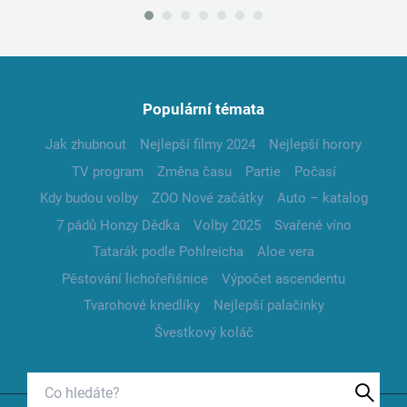
Populární témata
Jak zhubnout
Nejlepší filmy 2024
Nejlepší horory
TV program
Změna času
Partie
Počasí
Kdy budou volby
ZOO Nové začátky
Auto – katalog
7 pádů Honzy Dědka
Volby 2025
Svařené víno
Tatarák podle Pohlreicha
Aloe vera
Pěstování lichořeřišnice
Výpočet ascendentu
Tvarohové knedlíky
Nejlepší palačinky
Švestkový koláč