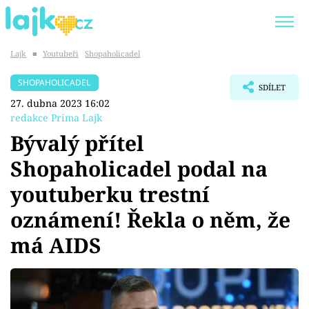
Lajk
■
Youtubeři
Shopaholicadel
Trendy:
KARLOS VÉMOLA
ONLYFANS
SHOPAHOLICADEL
SDÍLET
SHOPAHOLICADEL
CLASH OF THE STARS
27. dubna 2023 16:02
redakce Prima Lajk
Bývalý přítel
Shopaholicadel podal na
Témata
youtuberku trestní
Showbyznys
oznámení! Řekla o něm, že
má AIDS
Youtubeři
Virály