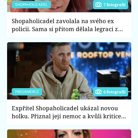
SHOPAHOLICADEL
7 fotografií
Shopaholicadel zavolala na svého ex
policii. Sama si přitom dělala legraci z
jeho nemocné přítelkyně
FREGAMERCZ
6 fotografií
Expřítel Shopaholicadel ukázal novou
holku. Přiznal její nemoc a kvůli kritice
odešel ze sociálních sítí