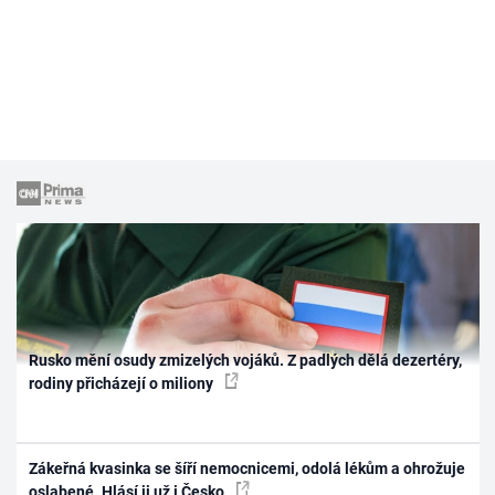
Rusko mění osudy zmizelých vojáků. Z padlých dělá dezertéry,
rodiny přicházejí o miliony
Zákeřná kvasinka se šíří nemocnicemi, odolá lékům a ohrožuje
oslabené. Hlásí ji už i Česko