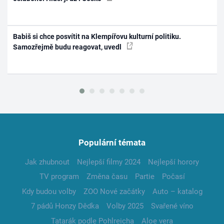
Babiš si chce posvítit na Klempířovu kulturní politiku.
Samozřejmě budu reagovat, uvedl
Populární témata
Jak zhubnout
Nejlepší filmy 2024
Nejlepší horory
TV program
Změna času
Partie
Počasí
Kdy budou volby
ZOO Nové začátky
Auto – katalog
7 pádů Honzy Dědka
Volby 2025
Svařené víno
Tatarák podle Pohlreicha
Aloe vera