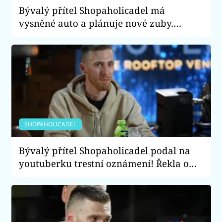
Bývalý přítel Shopaholicadel má
vysněné auto a plánuje nové zuby.
Vydělává peníze díky hazardu?
SHOPAHOLICADEL
Bývalý přítel Shopaholicadel podal na
youtuberku trestní oznámení! Řekla o
něm, že má AIDS