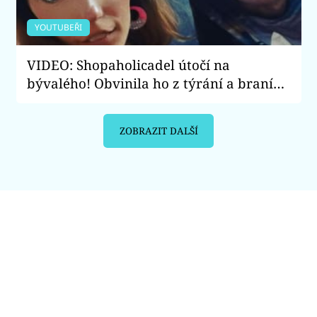
YOUTUBEŘI
VIDEO: Shopaholicadel útočí na
bývalého! Obvinila ho z týrání a braní
drog. Co řekla o nevěře?
ZOBRAZIT DALŠÍ