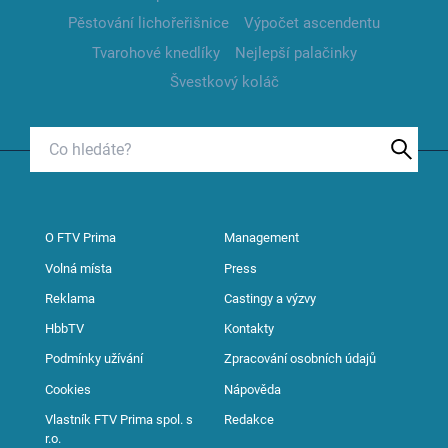
Pěstování lichořeřišnice
Výpočet ascendentu
Tvarohové knedlíky
Nejlepší palačinky
Švestkový koláč
O FTV Prima
Management
Volná místa
Press
Reklama
Castingy a výzvy
HbbTV
Kontakty
Podmínky užívání
Zpracování osobních údajů
Cookies
Nápověda
Vlastník FTV Prima spol. s
Redakce
r.o.