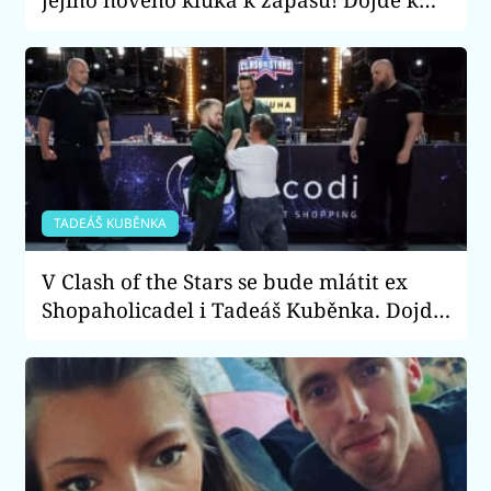
bitce o známou youtuberku?
TADEÁŠ KUBĚNKA
V Clash of the Stars se bude mlátit ex
Shopaholicadel i Tadeáš Kuběnka. Dojde
na bitku liliputů i slepých