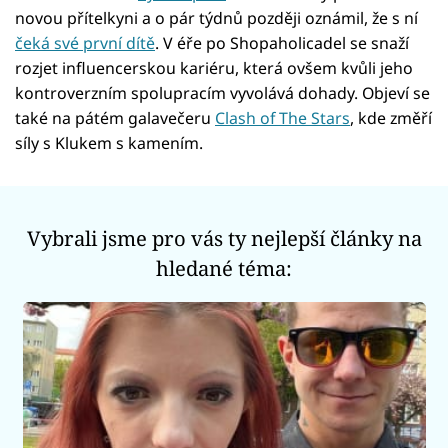
novou přítelkyni a o pár týdnů později oznámil, že s ní
čeká své první dítě
. V éře po Shopaholicadel se snaží
rozjet influencerskou kariéru, která ovšem kvůli jeho
kontroverzním spolupracím vyvolává dohady. Objeví se
také na pátém galavečeru
Clash of The Stars
, kde změří
síly s Klukem s kamením.
Vybrali jsme pro vás ty nejlepší články na
hledané téma: