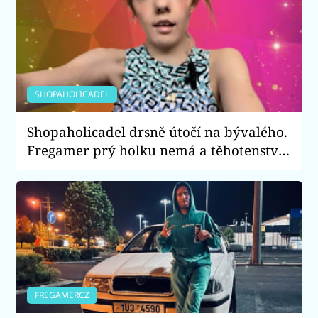
SHOPAHOLICADEL
Shopaholicadel drsně útočí na bývalého.
Fregamer prý holku nemá a těhotenství
si vymyslel
FREGAMERCZ