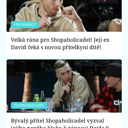
FREGAMERCZ
Velká rána pro Shopaholicadel! Její ex
David čeká s novou přítelkyní dítě!
SHOPAHOLICADEL
Bývalý přítel Shopaholicadel vyzval
jejího nového kluka k zápasu! Dojde k