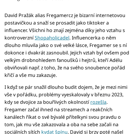
Sex a vztahy
David Pražák alias Fregamercz je bizarní internetovou
Videa
postavičkou a snaží se prosadit jako tiktoker a
Sledujte prima+
influencer. Všichni ho znají zejména díky jeho vztahu s
kontroverzní
Shopaholicadel
. Influencerka o něm
dlouho mluvila jako o své velké lásce, Fregamer se s ní
Přihlášení
dokonce i dvakrát zasnoubil. Jejich vztah byl ovšem pod
velkým drobnohledem fanoušků i hejtrů, kteří Adélu
obviňovali např. z toho, že na svého snoubence pořád
Sledujte nás
křičí a vše mu zakazuje.
I když se pár snažil dlouho budit dojem, že je mezi nimi
vše v pořádku, problémy vyeskalovaly v březnu 2023,
kdy se dvojice za bouřlivých okolností
rozešla
.
Fregamer začal ihned na streamech a reakčních
kanálech říkat o své bývalé přítelkyni svou pravdu o
tom, jak mu vše zakazovala a oba na sebe začali na
sociálních sítích
kydat špínu
. David si brzy poté našel